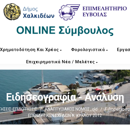
Χρηματοδότηση Και Χρέος
Φορολογιστικά
Εργασ
Επιχειρηματικά Νέα / Μελέτες
Ειδησεογραφία - Ανάλυση
ΣΕΙΣ-ΕΠΙΔΟΤΗΣΕΙΣ
/
ΑΝΑΠΤΥΞΙΑΚΟΣ ΝΟΜΟΣ_old
/
Ειδησεογραφ
ΕΠΕΝΔΥΤΙΚΩΝ ΣΧΕΔΙΩΝ Α’ ΚΥΚΛΟΥ 2012