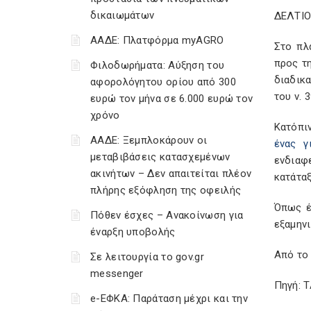
δικαιωμάτων
ΔΕΛΤΙ
ΑΑΔΕ: Πλατφόρμα myAGRO
Στο πλ
προς τ
Φιλοδωρήματα: Αύξηση του
διαδικα
αφορολόγητου ορίου από 300
του ν. 
ευρώ τον μήνα σε 6.000 ευρώ τον
χρόνο
Κατόπι
ΑΑΔΕ: Ξεμπλοκάρουν οι
ένας γ
μεταβιβάσεις κατασχεμένων
ενδιαφ
ακινήτων – Δεν απαιτείται πλέον
κατάτα
πλήρης εξόφληση της οφειλής
Όπως έ
Πόθεν έσχες – Ανακοίνωση για
εξαμηνι
έναρξη υποβολής
Από το
Σε λειτουργία το gov.gr
messenger
Πηγή: 
e-ΕΦΚΑ: Παράταση μέχρι και την