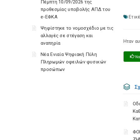
Πέμπτη 10/09/2026 της
προθεσμίας υποβολής ΑΠΔ του
e-ΕΦΚΑ
Ετικέ
Ψηφίστηκε το νομοσχέδιο με τις
αλλαγές σε στέγαση και
Ηταν αυ
αναπηρία
Νέα Ενιαία Ψηφιακή Πύλη
Να
Πληρωμών οφειλών φυσικών
προσώπων
Σ
Οδι
Κα
Κα
ΦΟ
ΖΗ