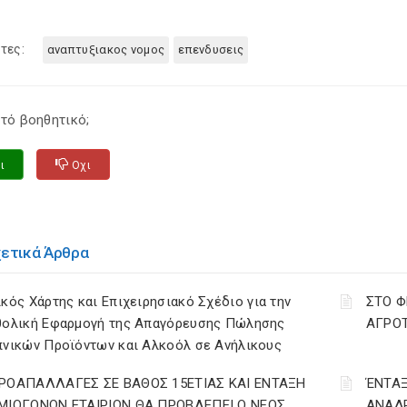
τες:
αναπτυξιακος νομος
επενδυσεις
τό βοηθητικό;
ι
Οχι
χετικά Άρθρα
κός Χάρτης και Επιχειρησιακό Σχέδιο για την
ΣΤΟ Φ
θολική Εφαρμογή της Απαγόρευσης Πώλησης
ΑΓΡΟΤ
πνικών Προϊόντων και Αλκοόλ σε Ανήλικους
ΡΟΑΠΑΛΛΑΓΕΣ ΣΕ ΒΑΘΟΣ 15ΕΤΙΑΣ ΚΑΙ ΕΝΤΑΞΗ
ΈΝΤΑΞ
ΜΙΟΓΟΝΩΝ ΕΤΑΙΡΙΩΝ ΘΑ ΠΡΟΒΛΕΠΕΙ Ο ΝΕΟΣ
ΑΝΑΔΡ