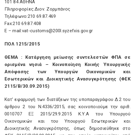
101 84 ΑΘΗΝΑ
Πληροφορίες:Διον. Ζορμπάνος
Τηλέφωνο:210 69.87.469
Fax:210 69.87.408
E – mail:vat-customs@200l.syzefxis.gov.gr
ΠΟΛ 1215/2015
ΘΕΜΑ : Κατάργηση μείωσης συντελεστών ΦΠΑ σε
ορισμένα νησιά – Κοινοποίηση Κοινής Υπουργικής
Απόφασης των Υπουργών Οικονομικών και
Εσωτερικών και Διοικητικής Ανασυγκρότησης (ΦΕΚ
2115/Β/30.09.2015)
Κατ’ εφαρμογή των διατάξεων της υποπαραγράφου Δ.2 του
άρθρου 2 του Ν.4336/2015, σας κοινοποιούμε την αριθ.
0010707 ΕΞ 2015/29.9.2015 Κ.Υ.Α του Υπουργού
Οικονομικών και του Υπουργού Εσωτερικών και
Διοικητικής Ανασυγκρότησης, όπως δημοσιεύθηκε στο