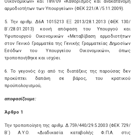
Οικονομικών» και 189/09 «Καθορισμός και ανακατανομή
αρμοδιοτήτων των Υπουργείων» (ΦΕΚ 221/Α΄/5.11.2009).
5. Την αριθμ. Δ6Α 1015213 ΕΞ 2013/28.1.2013 (ΦΕΚ 130/
Β΄/28.01.2013) κοινή απόφαση του Υπουργού και
Υφυπουργού Οικονομικών «Μεταβίβαση αρμοδιοτήτων
στον Γενικό Γραμματέα της Γενικής Γραμματείας Δημοσίων
Εσόδων του Υπουργείου Οικονομικών», όπως
τροποποιήθηκε και ισχύει.
6. Το γεγονός όχι από τις διατάξεις της παρούσας δεν
προκύπτει δαπάνη σε βάρος, του κρατικού
προϋπολογισμού,
αποφασίζουμε:
Άρθρο 1
Την τροποποίηση της αριθμ. Δ.759/440/29.5.2003 (ΦΕΚ 729/
Β΄) Α.Υ.Ο. «Διαδικασία καταβολής Φ.Π.Α. στις