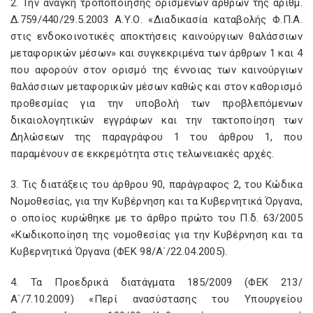
2. Την ανάγκη τροποποίησης ορισμένων άρθρων της αριθμ.
Δ.759/440/29.5.2003 Α.Υ.Ο. «Διαδικασία καταβολής Φ.Π.Α.
στις ενδοκοινοτικές αποκτήσεις καινούργιων θαλάσσιων
μεταφορικών μέσων» και συγκεκριμένα των άρθρων 1 και 4
που αφορούν στον ορισμό της έννοιας των καινούργιων
θαλάσσιων μεταφορικών μέσων καθώς και στον καθορισμό
προθεσμίας για την υποβολή των προβλεπόμενων
δικαιολογητικών εγγράφων και την τακτοποίηση των
Δηλώσεων της παραγράφου 1 του άρθρου 1, που
παραμένουν σε εκκρεμότητα στις τελωνειακές αρχές.
3. Τις διατάξεις του άρθρου 90, παράγραφος 2, του Κώδικα
Νομοθεσίας, για την Κυβέρνηση και τα Κυβερνητικά Όργανα,
ο οποίος κυρώθηκε με το άρθρο πρώτο του Π.δ. 63/2005
«Κωδικοποίηση της νομοθεσίας για την Κυβέρνηση και τα
Κυβερνητικά Όργανα (ΦΕΚ 98/Α΄/22.04.2005).
4. Τα Προεδρικά διατάγματα 185/2009 (ΦΕΚ 213/
Α΄/7.10.2009) «Περί ανασύστασης του Υπουργείου