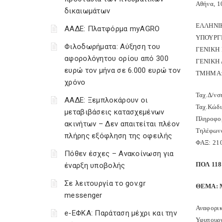
Αθήνα, 1
δικαιωμάτων
ΕΛΛΗΝΙ
ΑΑΔΕ: Πλατφόρμα myAGRO
ΥΠΟΥΡΓ
Φιλοδωρήματα: Αύξηση του
ΓΕΝΙΚΗ
αφορολόγητου ορίου από 300
ΓΕΝΙΚΗ 
ευρώ τον μήνα σε 6.000 ευρώ τον
ΤΜΗΜΑ:
χρόνο
Ταχ.Δ/νσ
ΑΑΔΕ: Ξεμπλοκάρουν οι
Ταχ.Κώδι
μεταβιβάσεις κατασχεμένων
Πληροφορ
ακινήτων – Δεν απαιτείται πλέον
Τηλέφων
πλήρης εξόφληση της οφειλής
ΦΑΞ: 21
Πόθεν έσχες – Ανακοίνωση για
ΠΟΛ 118
έναρξη υποβολής
Σε λειτουργία το gov.gr
ΘΕΜΑ: Με
messenger
Αναφορικ
e-ΕΦΚΑ: Παράταση μέχρι και την
Υφυπουργ