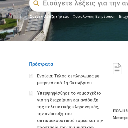
Συχνές Αναζητήσεις:
Φορολογικη Ενημέρωση
,
Επιχ
Πρόσφατα
Ενοίκια: Τέλος οι πληρωμές με
μετρητά από 1η Οκτωβρίου
Υπερψηφίσθηκε το νομοσχέδιο
για τη διαχείριση και ανάδειξη
της πολιτιστικής κληρονομιάς,
ΠΟΛ.118
την ανάπτυξη του
Μετατροπ
οπτικοακουστικού τομέα και την
προστασία των πνευματικών