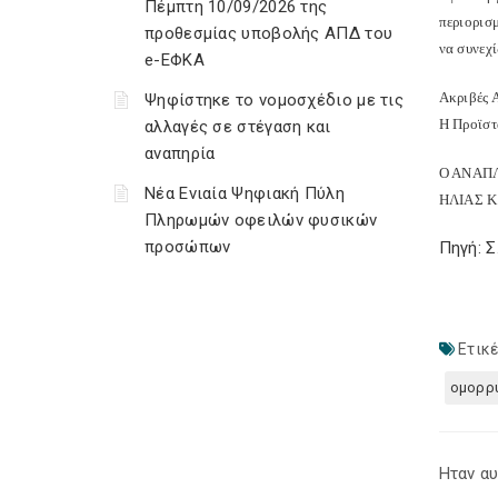
Πέμπτη 10/09/2026 της
περιορισ
προθεσμίας υποβολής ΑΠΔ του
να συνεχί
e-ΕΦΚΑ
Ακριβές 
Ψηφίστηκε το νομοσχέδιο με τις
Η Προϊστ
αλλαγές σε στέγαση και
αναπηρία
Ο ΑΝΑΠ
Νέα Ενιαία Ψηφιακή Πύλη
ΗΛΙΑΣ 
Πληρωμών οφειλών φυσικών
προσώπων
Πηγή: 
Ετικέ
ομορρυ
Ηταν αυ