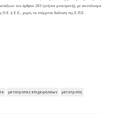
διατάξεων του άρθρου 283 (γνήσια μετατροπή), με αποτέλεσμα
Ο.Ε. ή Ε.Ε., χωρίς να επέρχεται διάλυση της Ε.Π.Ε..
πε
μετατροπες επιχειρησεων
μετατροπη