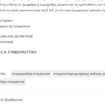
μένης ευθύνης σε ομόρρυθμη ή ετερόρρυθμη εταιρεία υπό τις προϋποθέσεις των 
ζεται η νομική προσωπικότητα της Ε.Π.Ε. με νέα νομική μορφή στο πρόσωπο της 
Αντίγραφο
αμένη της Γραμματείας
ΛΗΡΩΤΗΣ ΔΙΕΥΘΥΝΤΗΣ
ΚΑΤΟΥΔΗΣ
Σ.Ο.Λ. ΣΥΜΒΟΥΛΕΥΤΙΚΗ
τες:
ετερορρυθμη εταιρεια εε
εταιρεια περιορισμενης ευθυνης ε
θμη εταιρεια οε
τό βοηθητικό;