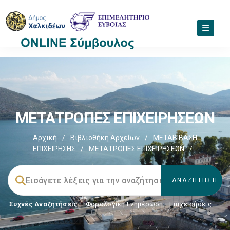
ΜΕΤΑΤΡΟΠΕΣ ΕΠΙΧΕΙΡΗΣΕΩΝ
Αρχική
/
Βιβλιοθήκη Αρχείων
/
ΜΕΤΑΒΙΒΑΣΗ
ΕΠΙΧΕIΡΗΣΗΣ
/
ΜΕΤΑΤΡΟΠΕΣ ΕΠΙΧΕΙΡΗΣΕΩΝ
/
Συχνές Αναζητήσεις:
Φορολογικη Ενημέρωση
,
Επιχειρήσεις