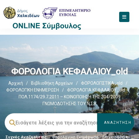
ΦΟΡΟΛΟΓΙΑ ΚΕΦΑΛΑΙΟΥ_old
Αρχική
/
Βιβλιοθήκη Αρχείων
/
ΦΟΡΟΛΟΓΙΣΤΙΚΑ_old
/
ΦΟΡΟΛΟΓΙΚΗ ΕΝΗΜΕΡΩΣΗ
/
ΦΟΡΟΛΟΓΙΑ ΚΕΦΑΛΑΙΟΥ_old
/
ΠΟΛ.1174/29.7.2011 – ΚΟΙΝΟΠΟΙΗΣΗ ΤΗΣ 304/2009
ΓΝΩΜΟΔΟΤΗΣΗΣ ΤΟΥ Ν.Σ.Κ
Συχνές Αναζητήσεις:
Φορολογικη Ενημέρωση
,
Επιχειρήσεις