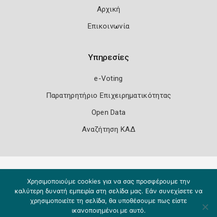
Αρχική
Επικοινωνία
Υπηρεσίες
e-Voting
Παρατηρητήριο Επιχειρηματικότητας
Open Data
Αναζήτηση ΚΑΔ
Πολιτική Ασφάλειας
Όροι Χρήσης
Χρησιμοποιούμε cookies για να σας προσφέρουμε την
Copyright 2026
Knowledge A.E.
καλύτερη δυνατή εμπειρία στη σελίδα μας. Εάν συνεχίσετε να
χρησιμοποιείτε τη σελίδα, θα υποθέσουμε πως είστε
ικανοποιημένοι με αυτό.