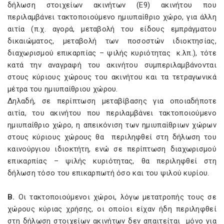
δήλωση στοιχείων ακινήτων (Ε9) ακινήτου που
περιλαμβάνει τακτοποιούμενο ημιυπαίθριο χώρο, για άλλη
αιτία (π.χ. αγορά, μεταβολή του είδους εμπράγματου
δικαιώματος, μεταβολή των ποσοστών ιδιοκτησίας,
διαχωρισμού επικαρπίας – ψιλής κυριότητας κ.λπ.), τότε
κατά την αναγραφή του ακινήτου συμπεριλαμβάνονται
στους κύριους χώρους του ακινήτου και τα τετραγωνικά
μέτρα του ημιυπαίθριου χώρου.
Δηλαδή, σε περίπτωση μεταβίβασης για οποιαδήποτε
αιτία, του ακινήτου που περιλαμβάνει τακτοποιούμενο
ημιυπαίθριο χώρο, η απεικόνιση των ημιυπαίθριων χώρων
στους κύριους χώρους θα περιληφθεί στη δήλωση του
καινούργιου ιδιοκτήτη, ενώ σε περίπτωση διαχωρισμού
επικαρπίας – ψιλής κυριότητας, θα περιληφθεί στη
δήλωση τόσο του επικαρπωτή όσο και του ψιλού κυρίου.
Β.
Οι τακτοποιούμενοι χώροι, λόγω μετατροπής τους σε
χώρους κύριας χρήσης, οι οποίοι είχαν ήδη περιληφθεί
στη δήλωση στοιχείων ακινήτων δεν απαιτείται μόνο για