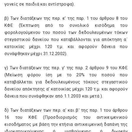
γονείς σε παιδιά και αντίστροφα).
β) Των διατάξεων της περ. ε’ της παρ. 1 του άρθρου 8 του
ΚΦΕ (Έκπτωση από το συνολικό εισόδημα του
φορολογούμενου του ποσού των δεδουλευμένων τόκων
στεγαστικού δανείου που καταβάλλονται για απόκτηση α΄
κατοικίας μέχρι 120 τ.μ. και αφορούν δάνεια που
συνάφθηκαν μέχρι 31.12.2002).
γ) Των διατάξεων της περ. γ’ της παρ. 2 άρθρου 9 του ΚΦΕ
(Μείωση φόρου ίση με το 20% του ποσού που
καταβάλλεται για δεδουλευμένους τόκους στεγαστικού
δανείου απόκτησης α’ κατοικίας μέχρι 120 τ.μ. και αφορούν
δάνεια που συνάφθηκαν από 1.1.2003 και μετά ).
δ) Των διατάξεων των περ. α’ και β’ της παρ. 1 του άρθρου
16 του ΚΦΕ (Προσδιορισμός του αντικειμενικού
εισοδήματος με βάση την ετήσια αντικειμενική δαπάνη της
ιδιοκατοικούμενης ή μισθούμενης ή δωρεάν