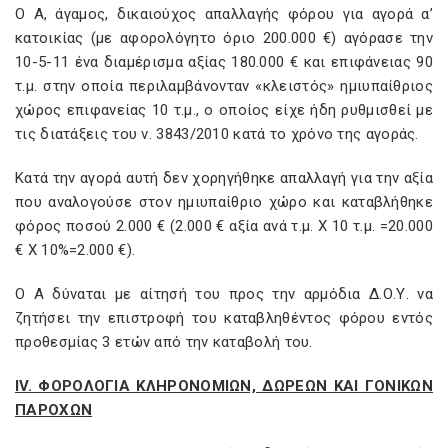
O A, άγαμος, δικαιούχος απαλλαγής φόρου για αγορά α’
κατοικίας (με αφορολόγητο όριο 200.000 €) αγόρασε την
10-5-11 ένα διαμέρισμα αξίας 180.000 € και επιφάνειας 90
τ.μ. στην οποία περιλαμβάνονταν «κλειστός» ημιυπαίθριος
χώρος επιφανείας 10 τ.μ., ο οποίος είχε ήδη ρυθμισθεί με
τις διατάξεις του ν. 3843/2010 κατά το χρόνο της αγοράς.
Κατά την αγορά αυτή δεν χορηγήθηκε απαλλαγή για την αξία
που αναλογούσε στον ημιυπαίθριο χώρο και καταβλήθηκε
φόρος ποσού 2.000 € (2.000 € αξία ανά τ.μ. Χ 10 τ.μ. =20.000
€ Χ 10%=2.000 €).
Ο Α δύναται με αίτησή του προς την αρμόδια Δ.Ο.Υ. να
ζητήσει την επιστροφή του καταβληθέντος φόρου εντός
προθεσμίας 3 ετών από την καταβολή του.
IV. ΦΟΡΟΛΟΓΙΑ ΚΛΗΡΟΝΟΜΙΩΝ, ΔΩΡΕΩΝ ΚΑΙ ΓΟΝΙΚΩΝ
ΠΑΡΟΧΩΝ