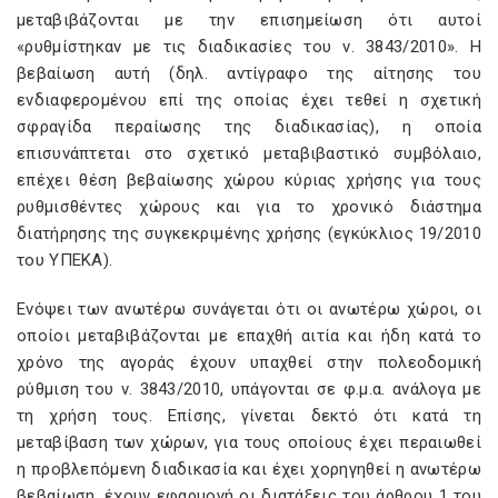
μεταβιβάζονται με την επισημείωση ότι αυτοί
«ρυθμίστηκαν με τις διαδικασίες του ν. 3843/2010». Η
βεβαίωση αυτή (δηλ. αντίγραφο της αίτησης του
ενδιαφερομένου επί της οποίας έχει τεθεί η σχετική
σφραγίδα περαίωσης της διαδικασίας), η οποία
επισυνάπτεται στο σχετικό μεταβιβαστικό συμβόλαιο,
επέχει θέση βεβαίωσης χώρου κύριας χρήσης για τους
ρυθμισθέντες χώρους και για το χρονικό διάστημα
διατήρησης της συγκεκριμένης χρήσης (εγκύκλιος 19/2010
του ΥΠΕΚΑ).
Ενόψει των ανωτέρω συνάγεται ότι οι ανωτέρω χώροι, οι
οποίοι μεταβιβάζονται με επαχθή αιτία και ήδη κατά το
χρόνο της αγοράς έχουν υπαχθεί στην πολεοδομική
ρύθμιση του ν. 3843/2010, υπάγονται σε φ.μ.α. ανάλογα με
τη χρήση τους. Επίσης, γίνεται δεκτό ότι κατά τη
μεταβίβαση των χώρων, για τους οποίους έχει περαιωθεί
η προβλεπόμενη διαδικασία και έχει χορηγηθεί η ανωτέρω
βεβαίωση, έχουν εφαρμογή οι διατάξεις του άρθρου 1 του