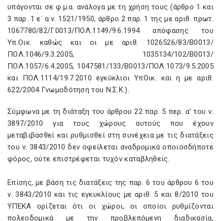
υπάγονται σε φ.μ.α. ανάλογα με τη χρήση τους (άρθρο 1 και
3 παρ. 1 ε΄ α.ν. 1521/1950, άρθρο 2 παρ. 1 της με αριθ. πρωτ.
1067780/82/Γ0013/ΠΟΛ.1149/9.6.1994 απόφασης του
Υπ.Οικ. καθώς και οι με αριθ. 1026526/83/Β0013/
ΠΟΛ.1046/9.3.2005, 1035134/102/Β0013/
ΠΟΛ.1057/6.4.2005, 1047581/133/Β0013/ΠΟΛ.1073/9.5.2005
και ΠΟΛ.1114/19.7.2010 εγκύκλιοι ΥπΟικ. και η με αριθ.
622/2004 Γνωμοδότηση του Ν.Σ.Κ.).
Σύμφωνα με τη διάταξη του άρθρου 22 παρ. 5 περ. α’ του ν.
3897/2010 για τους χώρους αυτούς που έχουν
μεταβιβασθεί και ρυθμισθεί στη συνέχεια με τις διατάξεις
του ν. 3843/2010 δεν οφείλεται αναδρομικά οποιοσδήποτε
φόρος, ούτε επιστρέφεται τυχόν καταβληθείς.
Επίσης, με βάση τις διατάξεις της παρ. 6 του άρθρου 6 του
ν. 3843/2010 και τις εγκυκλίους με αριθ. 5 και 8/2010 του
ΥΠΕΚΑ ορίζεται ότι οι χώροι, οι οποίοι ρυθμίζονται
πολεοδομικά με την προβλεπόμενη διαδικασία,