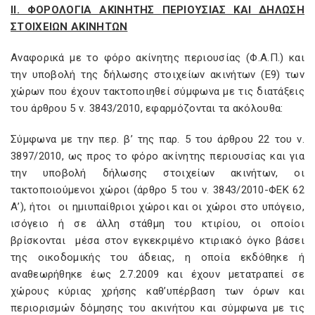
ΙI. ΦΟΡΟΛΟΓΙΑ ΑΚΙΝΗΤΗΣ ΠΕΡΙΟΥΣΙΑΣ ΚΑΙ ΔΗΛΩΣΗ
ΣΤΟΙΧΕΙΩΝ ΑΚΙΝΗΤΩΝ
Αναφορικά με το φόρο ακίνητης περιουσίας (Φ.Α.Π.) και
την υποβολή της δήλωσης στοιχείων ακινήτων (Ε9) των
χώρων που έχουν τακτοποιηθεί σύμφωνα με τις διατάξεις
του άρθρου 5 ν. 3843/2010, εφαρμόζονται τα ακόλουθα:
Σύμφωνα με την περ. β’ της παρ. 5 του άρθρου 22 του ν.
3897/2010, ως προς το φόρο ακίνητης περιουσίας και για
την υποβολή δήλωσης στοιχείων ακινήτων, oι
τακτοποιούμενοι χώροι (άρθρο 5 του ν. 3843/2010-ΦΕΚ 62
Α’), ήτοι οι ημιυπαίθριοι χώροι και οι χώροι στο υπόγειο,
ισόγειο ή σε άλλη στάθμη του κτιρίου, οι οποίοι
βρίσκονται μέσα στον εγκεκριμένο κτιριακό όγκο βάσει
της οικοδομικής του άδειας, η οποία εκδόθηκε ή
αναθεωρήθηκε έως 2.7.2009 και έχουν μετατραπεί σε
χώρους κύριας χρήσης καθ’υπέρβαση των όρων και
περιορισμών δόμησης του ακινήτου και σύμφωνα με τις