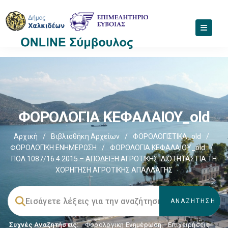
ΦΟΡΟΛΟΓΙΑ ΚΕΦΑΛΑΙΟΥ_old
Αρχική
/
Βιβλιοθήκη Αρχείων
/
ΦΟΡΟΛΟΓΙΣΤΙΚΑ_old
/
ΦΟΡΟΛΟΓΙΚΗ ΕΝΗΜΕΡΩΣΗ
/
ΦΟΡΟΛΟΓΙΑ ΚΕΦΑΛΑΙΟΥ_old
/
ΠΟΛ.1087/16.4.2015 – ΑΠΟΔΕΙΞΗ ΑΓΡΟΤΙΚΗΣ ΙΔΙΟΤΗΤΑΣ ΓΙΑ ΤΗ
ΧΟΡΗΓΗΣΗ ΑΓΡΟΤΙΚΗΣ ΑΠΑΛΛΑΓΗΣ
Συχνές Αναζητήσεις:
Φορολογικη Ενημέρωση
,
Επιχειρήσεις