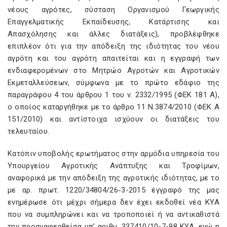
νέους αγρότες, σύσταση Οργανισμού Γεωργικής
Επαγγελματικής Εκπαίδευσης, Κατάρτισης και
Απασχόλησης και άλλες διατάξεις), προβλέφθηκε
επιπλέον ότι για την απόδειξη της ιδιότητας του νέου
αγρότη και του αγρότη απαιτείται και η εγγραφή των
ενδιαφερομένων στο Μητρώο Αγροτών και Αγροτικών
Εκμεταλλεύσεων, σύμφωνα με το πρώτο εδάφιο της
παραγράφου 4 του άρθρου 1 του ν. 2332/1995 (ΦΕΚ 181 Α),
ο οποίος καταργήθηκε με το άρθρο 11 Ν.3874/2010 (ΦΕΚ Α
151/2010) και αντίστοιχα ισχύουν οι διατάξεις του
τελευταίου.
Κατόπιν υποβολής ερωτήματος στην αρμόδια υπηρεσία του
Υπουργείου Αγροτικής Ανάπτυξης και Τροφίμων,
αναφορικά με την απόδειξη της αγροτικής ιδιότητας, με το
με αρ. πρωτ. 1220/34804/26-3-2015 έγγραφό της μας
ενημέρωσε ότι μέχρι σήμερα δεν έχει εκδοθεί νέα ΚΥΑ
που να συμπληρώνει και να τροποποιεί ή να αντικαθιστά
την προαναφερθείσα υπ’ αριθμ. 337410/10-7-98 ΚΥΑ, ενώ η