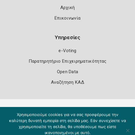
Αρχική
Επικοινωνία
Υπηρεσίες
e-Voting
Παρατηρητήριο Επιχειρηματικότητας
Open Data
Αναζήτηση ΚΑΔ
Πολιτική Ασφάλειας
Όροι Χρήσης
Χρησιμοποιούμε cookies για να σας προσφέρουμε την
Copyright 2026
Knowledge A.E.
καλύτερη δυνατή εμπειρία στη σελίδα μας. Εάν συνεχίσετε να
χρησιμοποιείτε τη σελίδα, θα υποθέσουμε πως είστε
ικανοποιημένοι με αυτό.