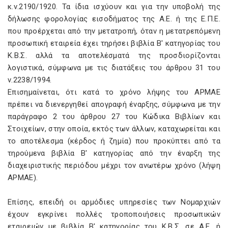
κ.ν.2190/1920. Τα ίδια ισχύουν και για την υποβολή της
δήλωσης φορολογίας εισοδήματος της Α.Ε. ή της Ε.Π.Ε.
που προέρχεται από την μετατροπή, όταν η μετατρεπόμενη
προσωπική εταιρεία έχει τηρήσει βιβλία Β' κατηγορίας του
Κ.Β.Σ. αλλά τα αποτελέσματά της προσδιορίζονται
λογιστικά, σύμφωνα με τις διατάξεις του άρθρου 31 του
ν.2238/1994.
Επισημαίνεται, ότι κατά το χρόνο λήψης του ΑΡΜΑΕ
πρέπει να διενεργηθεί απογραφή έναρξης, σύμφωνα με την
παράγραφο 2 του άρθρου 27 του Κώδικα Βιβλίων και
Στοιχείων, στην οποία, εκτός των άλλων, καταχωρείται και
το αποτέλεσμα (κέρδος ή ζημία) που προκύπτει από τα
τηρούμενα βιβλία Β' κατηγορίας από την έναρξη της
διαχειριστικής περιόδου μέχρι τον ανωτέρω χρόνο (λήψη
ΑΡΜΑΕ).
Επίσης, επειδή οι αρμόδιες υπηρεσίες των Νομαρχιών
έχουν εγκρίνει πολλές τροποποιήσεις προσωπικών
εταιρειών με βιβλία Β' κατηγορίας του Κ.Β.Σ. σε Α.Ε. ή