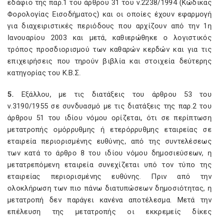
εδάφιο της παρ.1 του άρθρου 31 του ν.2238/1994 (Κώδικας
Φορολογίας Εισοδήματος) και οι οποίες έχουν εφαρμογή
για διαχειριστικές περιόδους που αρχίζουν από την 1η
Ιανουαρίου 2003 και μετά, καθιερώθηκε ο λογιστικός
τρόπος προσδιορισμού των καθαρών κερδών και για τις
επιχειρήσεις που τηρούν βιβλία και στοιχεία δεύτερης
κατηγορίας του Κ.Β.Σ.
5.
Εξάλλου, με τις διατάξεις του άρθρου 53 του
ν.3190/1955 σε συνδυασμό με τις διατάξεις της παρ.2 του
άρθρου 51 του ιδίου νόμου ορίζεται, ότι σε περίπτωση
μετατροπής ομόρρυθμης ή ετερόρρυθμης εταιρείας σε
εταιρεία περιορισμένης ευθύνης, από της συντελέσεως
των κατά το άρθρο 8 του ιδίου νόμου δημοσιεύσεων, η
μετατρεπόμενη εταιρεία συνεχίζεται υπό τον τύπο της
εταιρείας περιορισμένης ευθύνης. Πριν από την
ολοκλήρωση των πιο πάνω διατυπώσεων δημοσιότητας, η
μετατροπή δεν παράγει κανένα αποτέλεσμα. Μετά την
επέλευση της μετατροπής οι εκκρεμείς δίκες