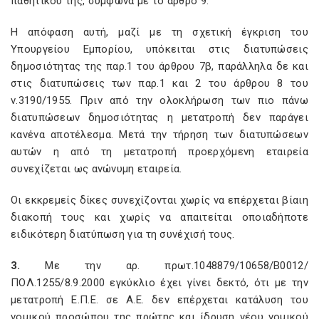
παθητικού της, σύμφωνα με το άρθρο 9.
Η απόφαση αυτή, μαζί με τη σχετική έγκριση του
Υπουργείου Εμπορίου, υπόκειται στις διατυπώσεις
δημοσιότητας της παρ.1 του άρθρου 7β, παράλληλα δε και
στις διατυπώσεις των παρ.1 και 2 του άρθρου 8 του
ν.3190/1955. Πριν από την ολοκλήρωση των πιο πάνω
διατυπώσεων δημοσιότητας η μετατροπή δεν παράγει
κανένα αποτέλεσμα. Μετά την τήρηση των διατυπώσεων
αυτών η από τη μετατροπή προερχόμενη εταιρεία
συνεχίζεται ως ανώνυμη εταιρεία.
Οι εκκρεμείς δίκες συνεχίζονται χωρίς να επέρχεται βίαιη
διακοπή τους και χωρίς να απαιτείται οποιαδήποτε
ειδικότερη διατύπωση για τη συνέχισή τους.
3.
Με την αρ. πρωτ.1048879/10658/Β0012/
ΠΟΛ.1255/8.9.2000 εγκύκλιο έχει γίνει δεκτό, ότι με την
μετατροπή Ε.Π.Ε. σε Α.Ε. δεν επέρχεται κατάλυση του
νομικού προσώπου της πρώτης και ίδρυση νέου νομικού