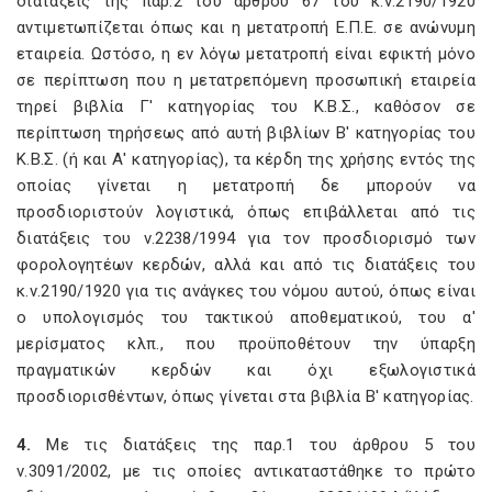
διατάξεις της παρ.2 του άρθρου 67 του κ.ν.2190/1920
αντιμετωπίζεται όπως και η μετατροπή Ε.Π.Ε. σε ανώνυμη
εταιρεία. Ωστόσο, η εν λόγω μετατροπή είναι εφικτή μόνο
σε περίπτωση που η μετατρεπόμενη προσωπική εταιρεία
τηρεί βιβλία Γ' κατηγορίας του Κ.Β.Σ., καθόσον σε
περίπτωση τηρήσεως από αυτή βιβλίων Β' κατηγορίας του
Κ.Β.Σ. (ή και Α' κατηγορίας), τα κέρδη της χρήσης εντός της
οποίας γίνεται η μετατροπή δε μπορούν να
προσδιοριστούν λογιστικά, όπως επιβάλλεται από τις
διατάξεις του ν.2238/1994 για τον προσδιορισμό των
φορολογητέων κερδών, αλλά και από τις διατάξεις του
κ.ν.2190/1920 για τις ανάγκες του νόμου αυτού, όπως είναι
ο υπολογισμός του τακτικού αποθεματικού, του α'
μερίσματος κλπ., που προϋποθέτουν την ύπαρξη
πραγματικών κερδών και όχι εξωλογιστικά
προσδιορισθέντων, όπως γίνεται στα βιβλία Β' κατηγορίας.
4.
Με τις διατάξεις της παρ.1 του άρθρου 5 του
ν.3091/2002, με τις οποίες αντικαταστάθηκε το πρώτο