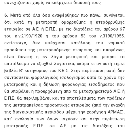
συνεχίζονται χωρίς να επέρχεται διακοπή τους.
6.
Μετά από όλα όσα αναφέρθηκαν πιο πάνω, συνάγεται,
ότι κατά τη μετατροπή ομόρρυθμης ή ετερόρρυθμης
εταιρείας σε Α.Ε. ή Ε.Π.Ε., με τις διατάξεις του άρθρου 67
του κ.ν.2190/1920 ή του άρθρου 53 του ν.3190/1955,
αντίστοιχα, δεν επέρχεται κατάλυση του νομικού
προσώπου της μετατρεπόμενης εταιρείας και επομένως,
είναι δυνατή η εν λόγω μετατροπή και μπορεί το
αποτέλεσμα να εξαχθεί λογιστικά, ακόμα κι αν αυτή τηρεί
βιβλία Β' κατηγορίας του Κ.Β.Σ. Στην περίπτωση αυτή δεν
συντάσσεται φορολογικός ισολογισμός κατά το χρόνο της
μετατροπής και η δήλωση φορολογίας εισοδήματος που
θα υποβάλει η προερχόμενη από το μετασχηματισμό Α.Ε. ή
Ε.Π.Ε. θα περιλαμβάνει και τα αποτελέσματα των πράξεων
της μετατραπείσας προσωπικής εταιρείας (από την έναρξη
της διαχειριστικής περιόδου μέχρι την χορήγηση ΑΡΜΑΕ),
κατ' αναλογία των όσων ισχύουν και στην περίπτωση
μετατροπής Ε.Π.Ε. σε Α.Ε με τις διατάξεις του