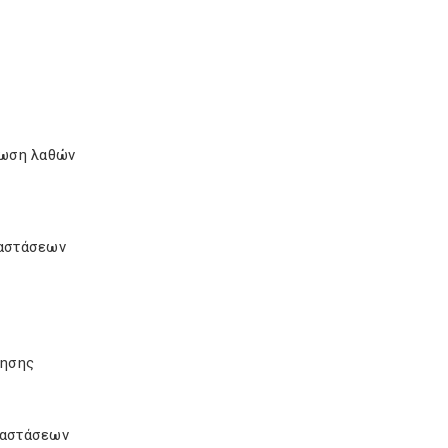
θωση λαθών
ταστάσεων
ίησης
ταστάσεων