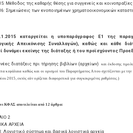
5: Μέθοδος της καθαρής θέσης για συγγενείς και κοινοπραξίες
36: Σημειώσεις των ενοποιημένων χρηματοοικονομικών κατασ
.1.2015 καταργείται η υποπαράγραφος Ε1 της παρα
ογικής Απεικόνισης Συναλλαγών), καθώς και κάθε διάτ
ί δυνάμει εκείνης της διάταξης ή του προϊσχύοντος Προε
νέες διατάξεις πρι τήρησης βιβλίων (αρχείων)
και έκδοσης τιμολ
ιπα κεφάλαια καθώς και οι ορισμοί του Παραρτήματος Α που σχετίζονται με τη
ίου 2015, εκτός εάν ορίζεται διαφορετικά για συγκεκριμένες ρυθμίσεις.)
ίνι ΚΦΑΣ αποτελείται από 12 άρθρα:
ΙΟ 2
ΙΚΑ ΑΡΧΕΙΑ
: Λογιστικό σύστημα και βασικά λογιστικά αρχεία