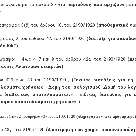
 σύμφωνα με το άρθρο 37
για περιόδους που αρχίζουν
μετ
:
ράγραφος 8(δ) του άρθρου 16, του 2190/1920
(αποθεματικό γι
γραφος 2 του άρθρου 42, του 2190/1920
(διάταξη για υπερδω
νέο ΚΦΕ)
άγραφοι 1 έως 4, 7 και 8 του άρθρου 42α, του 2190/1920
(Δι
άσεις Ανωνύμων εταιριών)
ρα 42β έως 43 του 2190/1920 ,
(Γενικές διατάξεις για τη
λέσματα χρήσεως , Δομή του Ισολογισμού ,Δομή του λο
α διαθέσεως αποτελεσμάτων» , Ειδικές διατάξεις για 
ασμού «αποτελέσματα χρήσεως» )
αφοι
1
και
2
του
άρθρου
43
α
,
του
2190/1920
(πληροφορίες για το προσάρτημα)
ο 43γ, του 2190/1920 (
Αποτίμηση των χρηματοοικονομικών μ