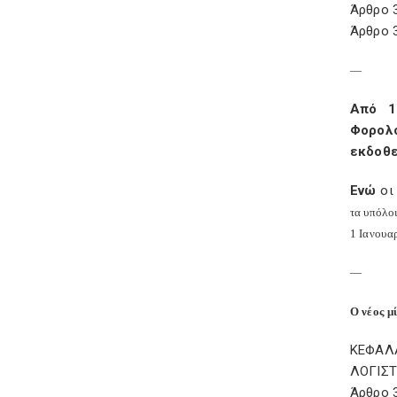
Άρθρο 3
Άρθρο 
—
Από 1
Φορολ
εκδοθε
Ενώ
οι 
τα υπόλο
1 Ιανουαρ
—
Ο νέος μ
ΚΕΦΑΛΑ
ΛΟΓΙΣΤ
Άρθρο 3