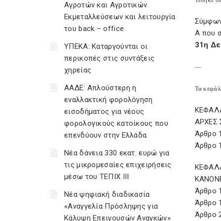
Αγροτών και Αγροτικών
Εκμεταλλεύσεων και λειτουργία
Σύμφων
του back – office
Α που 
31η Δε
ΥΠΕΚΑ: Καταργούνται οι
περικοπές στις συντάξεις
—
χηρείας
ΑΑΔΕ: Απλούστερη η
Τα κεφάλ
εναλλακτική φορολόγηση
ΚΕΦΑΛΑ
εισοδήματος για νέους
ΑΡΧΕΣ
φορολογικούς κατοίκους που
Άρθρο 
επενδύουν στην Ελλάδα
Άρθρο 
Νέα δάνεια 330 εκατ. ευρώ για
τις μικρομεσαίες επιχειρήσεις
ΚΕΦΑΛΑ
μέσω του ΤΕΠΙΧ ΙΙΙ
ΚΑΝΟΝ
Άρθρο 1
Νέα ψηφιακή διαδικασία
Άρθρο 
«Αναγγελία Πρόσληψης για
Άρθρο 
Κάλυψη Επειγουσών Αναγκών»