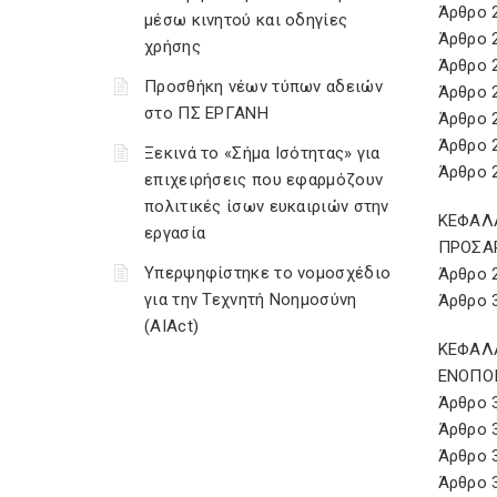
Άρθρο 
μέσω κινητού και οδηγίες
Άρθρο 
χρήσης
Άρθρο 
Προσθήκη νέων τύπων αδειών
Άρθρο 
στο ΠΣ ΕΡΓΑΝΗ
Άρθρο 2
Άρθρο 2
Ξεκινά το «Σήμα Ισότητας» για
Άρθρο 
επιχειρήσεις που εφαρμόζουν
πολιτικές ίσων ευκαιριών στην
ΚΕΦΑΛΑ
εργασία
ΠΡΟΣΑΡ
Υπερψηφίστηκε το νομοσχέδιο
Άρθρο 
για την Τεχνητή Νοημοσύνη
Άρθρο 
(AIAct)
ΚΕΦΑΛΑ
ΕΝΟΠΟ
Άρθρο 
Άρθρο 
Άρθρο 
Άρθρο 