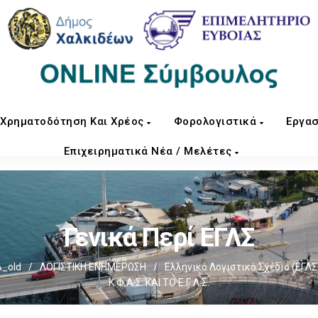
Χρηματοδότηση Και Χρέος
Φορολογιστικά
Εργασ
Επιχειρηματικά Νέα / Μελέτες
Γενικά Περί ΕΓΛΣ
_old
/
ΛΟΓΙΣΤΙΚΗ ΕΝΗΜΕΡΩΣΗ
/
Ελληνικό Λογιστικό Σχέδιο (ΕΓΛΣ
Κ.Φ.Α.Σ. ΚΑΙ ΤΟ Ε.Γ.Λ.Σ.