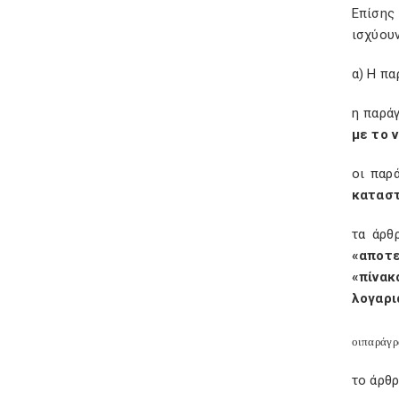
Επίσης
ισχύουν
α) Η πα
η παρά
με το 
οι παρ
καταστ
τα άρθ
«αποτε
«πίνακ
λογαρι
οι
παράγρ
το άρθρ