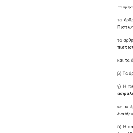
τα άρθρα
τα άρθ
Πιστωτ
τα άρθ
πιστωτ
και τα 
β) Τα ά
γ) Η π
ασφαλι
και τα ά
διατάξει
δ) Η π