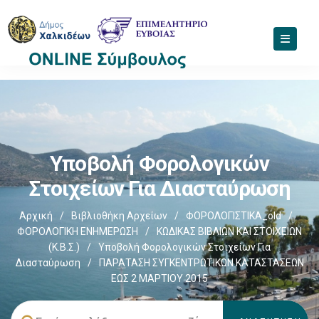
Υποβολή Φορολογικών
Στοιχείων Για Διασταύρωση
Αρχική
/
Βιβλιοθήκη Αρχείων
/
ΦΟΡΟΛΟΓΙΣΤΙΚΑ_old
/
ΦΟΡΟΛΟΓΙΚΗ ΕΝΗΜΕΡΩΣΗ
/
ΚΩΔΙΚΑΣ ΒΙΒΛΙΩΝ ΚΑΙ ΣΤΟΙΧΕΙΩΝ
(Κ.Β.Σ.)
/
Υποβολή Φορολογικών Στοιχείων Για
Διασταύρωση
/
ΠΑΡΑΤΑΣΗ ΣΥΓΚΕΝΤΡΩΤΙΚΩΝ ΚΑΤΑΣΤΑΣΕΩΝ
ΕΩΣ 2 ΜΑΡΤΙΟΥ 2015