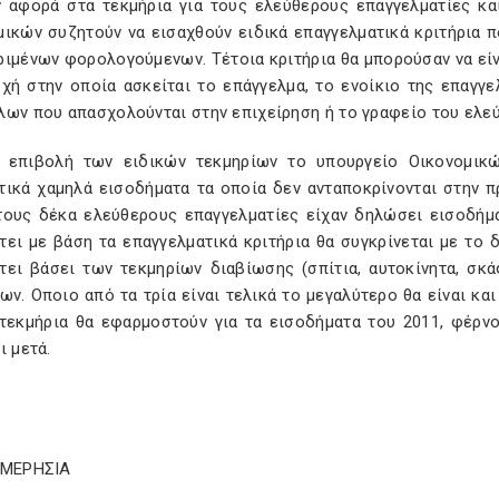
ν αφορά στα τεκμήρια για τους ελεύθερους επαγγελματίες κα
μικών συζητούν να εισαχθούν ειδικά επαγγελματικά κριτήρια 
ιμένων φορολογούμενων. Τέτοια κριτήρια θα μπορούσαν να είν
οχή στην οποία ασκείται το επάγγελμα, το ενοίκιο της επαγγε
ων που απασχολούνται στην επιχείρηση ή το γραφείο του ελεύ
 επιβολή των ειδικών τεκμηρίων το υπουργείο Οικονομικ
ικά χαμηλά εισοδήματα τα οποία δεν ανταποκρίνονται στην πρ
τους δέκα ελεύθερους επαγγελματίες είχαν δηλώσει εισοδήμ
τει με βάση τα επαγγελματικά κριτήρια θα συγκρίνεται με το
τει βάσει των τεκμηρίων διαβίωσης (σπίτια, αυτοκίνητα, σκ
ων. Οποιο από τα τρία είναι τελικά το μεγαλύτερο θα είναι κ
 τεκμήρια θα εφαρμοστούν για τα εισοδήματα του 2011, φέρν
ι μετά.
ΗΜΕΡΗΣΙΑ