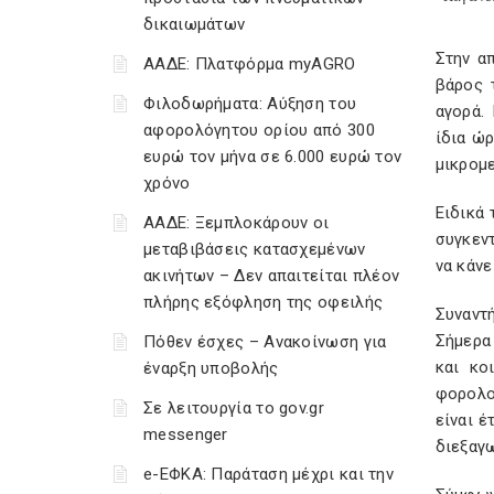
δικαιωμάτων
Στην α
ΑΑΔΕ: Πλατφόρμα myAGRO
βάρος 
Φιλοδωρήματα: Αύξηση του
αγορά.
αφορολόγητου ορίου από 300
ίδια ώρ
ευρώ τον μήνα σε 6.000 ευρώ τον
μικρομε
χρόνο
Ειδικά
ΑΑΔΕ: Ξεμπλοκάρουν οι
συγκεν
μεταβιβάσεις κατασχεμένων
να κάνε
ακινήτων – Δεν απαιτείται πλέον
πλήρης εξόφληση της οφειλής
Συναντ
Σήμερα
Πόθεν έσχες – Ανακοίνωση για
και κο
έναρξη υποβολής
φορολο
Σε λειτουργία το gov.gr
είναι έ
messenger
διεξαγω
e-ΕΦΚΑ: Παράταση μέχρι και την