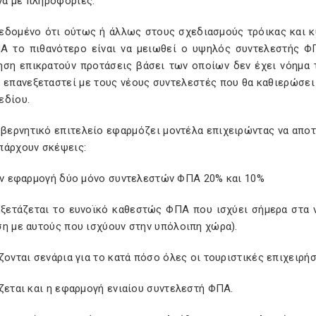
α με πληροφορίες:
δεδομένο ότι ούτως ή άλλως στους σχεδιασμούς τρόικας και 
Α το πιθανότερο είναι να μειωθεί ο υψηλός συντελεστής ΦΠ
ηση επικρατούν προτάσεις βάσει των οποίων δεν έχει νόημα 
α επανεξεταστεί με τους νέους συντελεστές που θα καθιερώσει
εδίου.
υβερνητικό επιτελείο εφαρμόζει μοντέλα επιχειρώντας να αποτ
πάρχουν σκέψεις:
την εφαρμογή δύο μόνο συντελεστών ΦΠΑ 20% και 10%
εξετάζεται το ευνοϊκό καθεστώς ΦΠΑ που ισχύει σήμερα στα ν
ση με αυτούς που ισχύουν στην υπόλοιπη χώρα).
ζονται σενάρια για το κατά πόσο όλες οι τουριστικές επιχειρή
ζεται και η εφαρμογή ενιαίου συντελεστή ΦΠΑ.