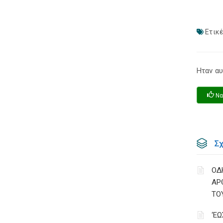
Ετικέ
Ηταν αυ
Να
Σ
ΟΔ
ΑΡ
ΤΟ
‘Ε