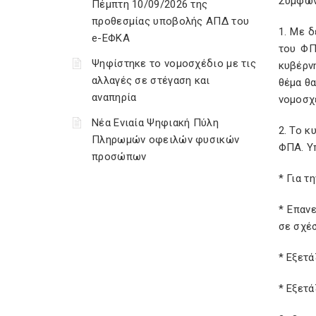
Σύμφων
Πέμπτη 10/09/2026 της
προθεσμίας υποβολής ΑΠΔ του
1. Με 
e-ΕΦΚΑ
του ΦΠ
Ψηφίστηκε το νομοσχέδιο με τις
κυβέρν
αλλαγές σε στέγαση και
θέμα θ
αναπηρία
νομοσχ
Νέα Ενιαία Ψηφιακή Πύλη
2. Το κ
Πληρωμών οφειλών φυσικών
ΦΠΑ. Υ
προσώπων
* Για 
* Επαν
σε σχέ
* Εξετά
* Εξετά