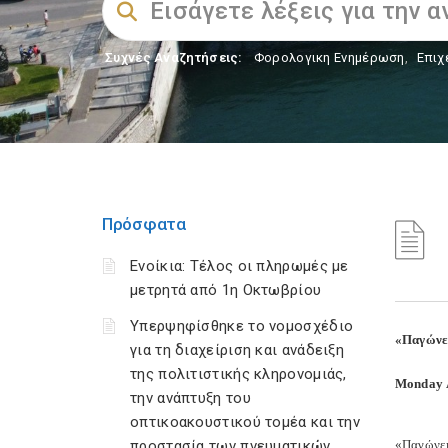
Συχνές Αναζητήσεις:
Φορολογικη Ενημέρωση
,
Επιχ
Πρόσφατα
Ενοίκια: Τέλος οι πληρωμές με
μετρητά από 1η Οκτωβρίου
Υπερψηφίσθηκε το νομοσχέδιο
«Παγώνει
για τη διαχείριση και ανάδειξη
της πολιτιστικής κληρονομιάς,
Monday A
την ανάπτυξη του
οπτικοακουστικού τομέα και την
προστασία των πνευματικών
«Παγώνει