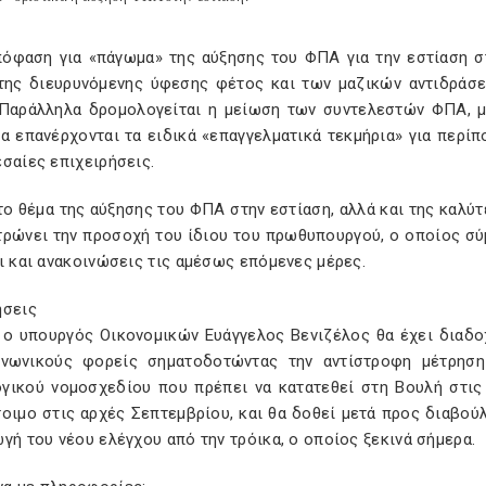
πόφαση για «πάγωμα» της αύξησης του ΦΠΑ για την εστίαση σ
της διευρυνόμενης ύφεσης φέτος και των μαζικών αντιδράσε
 Παράλληλα δρομολογείται η μείωση των συντελεστών ΦΠΑ, μ
α επανέρχονται τα ειδικά «επαγγελματικά τεκμήρια» για περί
σαίες επιχειρήσεις.
 το θέμα της αύξησης του ΦΠΑ στην εστίαση, αλλά και της κα
τρώνει την προσοχή του ίδιου του πρωθυπουργού, ο οποίος σύ
ι και ανακοινώσεις τις αμέσως επόμενες μέρες.
ήσεις
 ο υπουργός Οικονομικών Ευάγγελος Βενιζέλος θα έχει διαδο
ινωνικούς φορείς σηματοδοτώντας την αντίστροφη μέτρηση
γικού νομοσχεδίου που πρέπει να κατατεθεί στη Βουλή στις
τοιμο στις αρχές Σεπτεμβρίου, και θα δοθεί μετά προς διαβού
γή του νέου ελέγχου από την τρόικα, ο οποίος ξεκινά σήμερα.