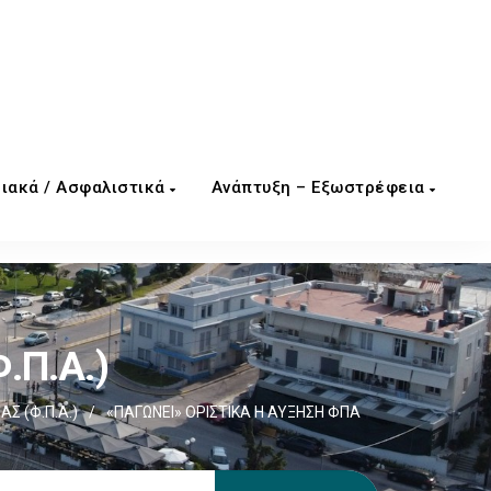
ιακά / Ασφαλιστικά
Ανάπτυξη – Εξωστρέφεια
.Π.Α.)
Σ (Φ.Π.Α.)
/
«ΠΑΓΩΝΕΙ» ΟΡΙΣΤΙΚΑ Η ΑΥΞΗΣΗ ΦΠΑ