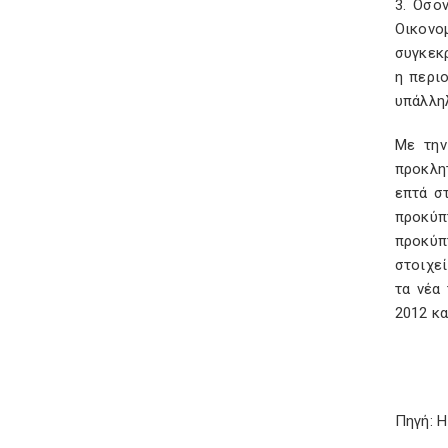
3. Οσο
Οικονο
συγκεκρ
η περι
υπάλληλ
Με την
προκλητ
επτά σ
προκύπ
προκύπ
στοιχεί
τα νέα
2012 κα
Πηγή: 