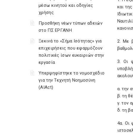
μέσω κινητού και οδηγίες
και της
χρήσης
Ιδιωτι
Ναυτιλ
Προσθήκη νέων τύπων αδειών
κανονι
στο ΠΣ ΕΡΓΑΝΗ
Ξεκινά το «Σήμα Ισότητας» για
2. Με 
επιχειρήσεις που εφαρμόζουν
βαθμολο
πολιτικές ίσων ευκαιριών στην
3. Οι 
εργασία
υποβλή
Υπερψηφίστηκε το νομοσχέδιο
ακολου
για την Τεχνητή Νοημοσύνη
(AIAct)
α. την 
β. τη θ
γ. τον 
δ. τη β
4α. Οι
ιστοσε