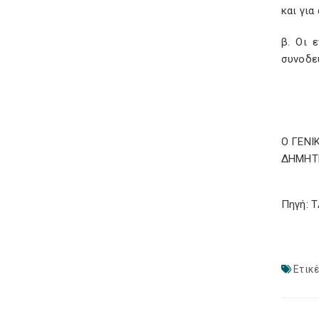
και για
β. Οι 
συνοδε
Ο ΓΕΝΙ
ΔΗΜΗΤ
Πηγή: 
Ετικέ