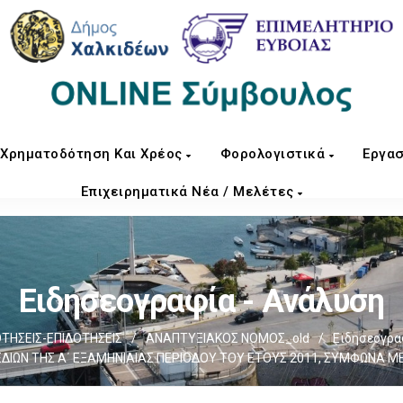
Χρηματοδότηση Και Χρέος
Φορολογιστικά
Εργασ
Επιχειρηματικά Νέα / Μελέτες
Ειδησεογραφία - Ανάλυση
ΗΣΕΙΣ-ΕΠΙΔΟΤΗΣΕΙΣ
/
ΑΝΑΠΤΥΞΙΑΚΟΣ ΝΟΜΟΣ_old
/
Ειδησεογρα
ΔΙΩΝ ΤΗΣ Α΄ ΕΞΑΜΗΝΙΑΙΑΣ ΠΕΡΙΟΔΟΥ ΤΟΥ ΕΤΟΥΣ 2011, ΣΥΜΦΩΝΑ ΜΕ Τ