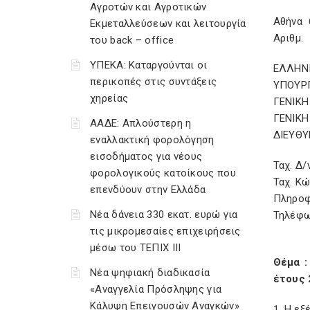
Αγροτών και Αγροτικών
Αθήνα 
Εκμεταλλεύσεων και λειτουργία
Αριθμ.
του back – office
ΥΠΕΚΑ: Καταργούνται οι
ΕΛΛΗΝ
περικοπές στις συντάξεις
ΥΠΟΥ
χηρείας
ΓΕΝΙΚΗ
ΓΕΝΙΚΗ
ΑΑΔΕ: Απλούστερη η
ΔΙΕΥΘΥ
εναλλακτική φορολόγηση
εισοδήματος για νέους
Ταχ. Δ/
φορολογικούς κατοίκους που
Ταχ. Κώ
επενδύουν στην Ελλάδα
Πληροφ
Νέα δάνεια 330 εκατ. ευρώ για
Τηλέφων
τις μικρομεσαίες επιχειρήσεις
μέσω του ΤΕΠΙΧ ΙΙΙ
Θέμα :
Νέα ψηφιακή διαδικασία
έτους 
«Αναγγελία Πρόσληψης για
Κάλυψη Επειγουσών Αναγκών»
1. Η εξ