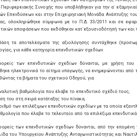
 Περιφερειακής Συνοχής που υποβλήθηκαν για την α΄ εξαμηνια
κών Επενδύσεων και στην Επιχειρησιακή Μονάδα Ανάπτυξης το
ίας, ολοκληρώθηκε σύμφωνα με το Π.Δ. 33/2011 και σε εφαρ
στικών αποφάσεων που εκδόθηκαν κατ΄εξουσιοδότησή των και 
βάση τα αποτελέσματα της αξιολόγησης συντάχθηκε (προσωρ
γίας, για κάθε κατηγορία επενδυτικών σχεδίων.
φορείς των επενδυτικών σχεδίων δύνανται, με χρήση το
θηκε ηλεκτρονικά το αίτημα υπαγωγής, να ενημερώνονται από
θώντας τα βήματα του σχετικού Οδηγού, για
αναλυτική βαθμολογία που έλαβε το επενδυτικό σχέδιό τους,
έση του στη σειρά κατάταξης του πίνακα,
αριθμό των επιλέξιμων επενδυτικών σχεδίων με τα οποία εξαντλ
αθμολογία που έλαβε το τελευταίο από τα επιλέξιμα επενδυτικά
 φορείς των επενδυτικών σχεδίων δύνανται, από την επομένη
λίδα του Υπουργείου Ανάπτυξης Ανταγωνιστικότητας και Ναυτιλ