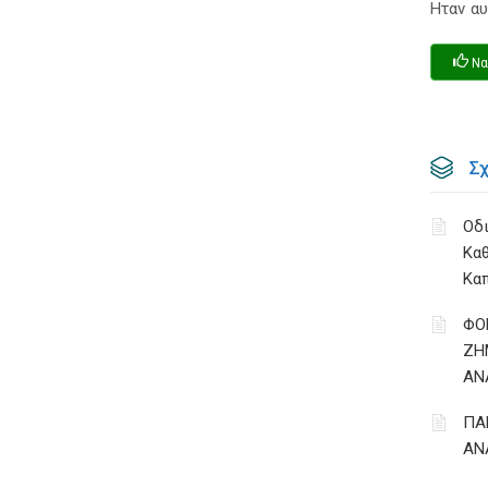
Ηταν αυ
Να
Σ
Οδι
Κα
Κα
ΦΟ
ΖΗ
ΑΝ
ΠΑ
ΑΝ