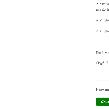
✔
Υποβολ
που έληξ
✔
Υποβολ
✔
Υποβολ
Πηγή: ww
Πηγή: 
Ηταν αυ
Να