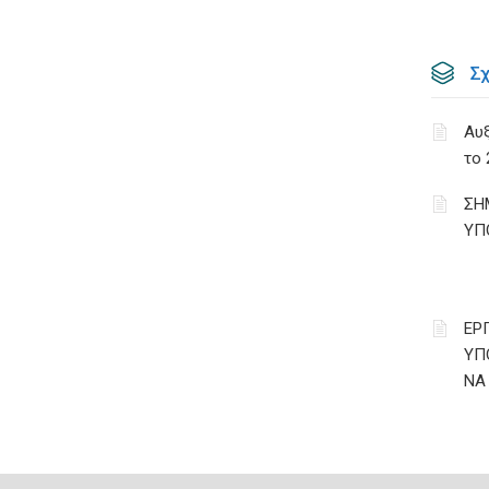
Σ
Αυ
το 
ΣΗ
ΥΠ
ΕΡ
ΥΠ
ΝΑ