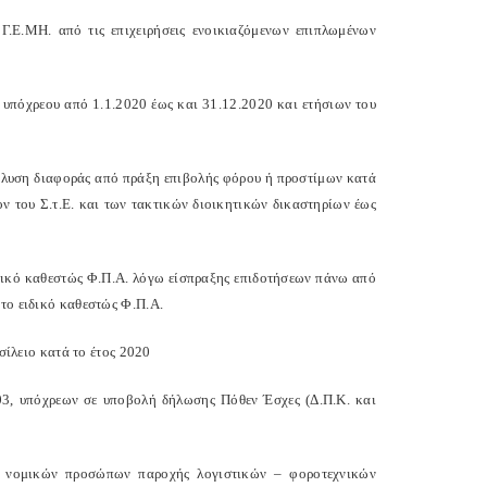
 Γ.Ε.ΜΗ. από τις επιχειρήσεις ενοικιαζόμενων επιπλωμένων
υπόχρεου από 1.1.2020 έως και 31.12.2020 και ετήσιων του
λυση διαφοράς από πράξη επιβολής φόρου ή προστίμων κατά
ον του Σ.τ.Ε. και των τακτικών διοικητικών δικαστηρίων έως
νικό καθεστώς Φ.Π.Α. λόγω είσπραξης επιδοτήσεων πάνω από
στο ειδικό καθεστώς Φ.Π.Α.
ίλειο κατά το έτος 2020
3, υπόχρεων σε υποβολή δήλωσης Πόθεν Έσχες (Δ.Π.Κ. και
 νομικών προσώπων παροχής λογιστικών – φοροτεχνικών