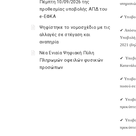
Πέμπτη 10/09/2026 της
υπηρεσιώ
προθεσμίας υποβολής ΑΠΔ του
e-ΕΦΚΑ
✔
Υποβολ
Ψηφίστηκε το νομοσχέδιο με τις
✔
Απόσυρ
αλλαγές σε στέγαση και
Υποβολή 
αναπηρία
2021 (δη
Νέα Ενιαία Ψηφιακή Πύλη
✔
Υποβολ
Πληρωμών οφειλών φυσικών
Κατανάλω
προσώπων
✔
Υποβολ
ποσού σε 
✔
Υποβολ
προκύπτει
✔
Υποβολ
προκύπτει