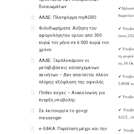
δικαιωμάτων
✔
Δήλωση
δωματίων
ΑΑΔΕ: Πλατφόρμα myAGRO
Φιλοδωρήματα: Αύξηση του
✔
Υποβολ
αφορολόγητου ορίου από 300
έτους 20
ευρώ τον μήνα σε 6.000 ευρώ τον
✔
Υποβολ
χρόνο
τη φορολ
ΑΑΔΕ: Ξεμπλοκάρουν οι
τις 30 Ο
μεταβιβάσεις κατασχεμένων
ακινήτων – Δεν απαιτείται πλέον
✔
Υποβολ
πλήρης εξόφληση της οφειλής
5.000€ κ
Πόθεν έσχες – Ανακοίνωση για
✔
Υποβολ
έναρξη υποβολής
✔
Υποβολ
Σε λειτουργία το gov.gr
Δ.Ο.Σ., ε
messenger
e-ΕΦΚΑ: Παράταση μέχρι και την
✔
Υποβολ