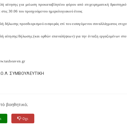
ή αίτησης για μείωση προκαταβλητέου φόρου από επιχειρηματική δραστηριό
ε στις 30.06 του προηγούμενου ημερολογιακού έτους
ή δήλωσης προσδιορισμού εισφοράς επί του εισαγόμενου συναλλάγματος επιχε
ή αίτησης/δήλωσης (και ορθών επαναλήψεων) για την ένταξη εργαζομένων στο
w.taxheaven.gr
Σ.Ο.Λ. ΣΥΜΒΟΥΛΕΥΤΙΚΗ
τό βοηθητικό;
ι
Οχι