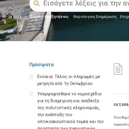
Συχνές Αναζητήσεις:
Φορολογικη Ενημέρωση
,
Επιχ
Πρόσφατα
Ενοίκια: Τέλος οι πληρωμές με
μετρητά από 1η Οκτωβρίου
Υπερψηφίσθηκε το νομοσχέδιο
για τη διαχείριση και ανάδειξη
ΟΙ ΣΗΜ
της πολιτιστικής κληρονομιάς,
την ανάπτυξη του
Υπενθυμί
οπτικοακουστικού τομέα και την
παρακάτω 
προστασία των πνευματικών