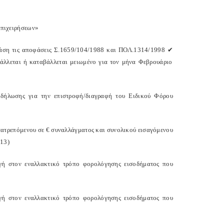
επιχειρήσεων»
βάση τις αποφάσεις Σ.1659/104/1988 και ΠΟΛ.1314/1998
✔
λλεται ή καταβάλλεται μειωμένο για τον μήνα Φεβρουάριο
δήλωσης για την επιστροφή/διαγραφή του Ειδικού Φόρου
τατρεπόμενου σε € συναλλάγματος και συνολικού εισαγόμενου
013)
γή στον εναλλακτικό τρόπο φορολόγησης εισοδήματος που
γή στον εναλλακτικό τρόπο φορολόγησης εισοδήματος που