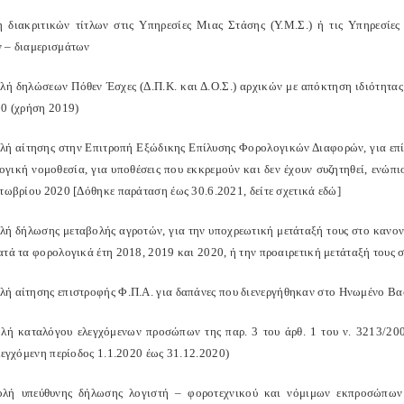
 διακριτικών τίτλων στις Υπηρεσίες Μιας Στάσης (Υ.Μ.Σ.) ή τις Υπηρεσίες
 – διαμερισμάτων
ή δηλώσεων Πόθεν Έσχες (Δ.Π.Κ. και Δ.Ο.Σ.) αρχικών με απόκτηση ιδιότητας 
20 (χρήση 2019)
ή αίτησης στην Επιτροπή Εξώδικης Επίλυσης Φορολογικών Διαφορών, για επί
ογική νομοθεσία, για υποθέσεις που εκκρεμούν και δεν έχουν συζητηθεί, ενώπι
κτωβρίου 2020 [Δόθηκε παράταση έως 30.6.2021, δείτε σχετικά εδώ]
ή δήλωσης μεταβολής αγροτών, για την υποχρεωτική μετάταξή τους στο κανο
ατά τα φορολογικά έτη 2018, 2019 και 2020, ή την προαιρετική μετάταξή τους 
ή αίτησης επιστροφής Φ.Π.Α. για δαπάνες που διενεργήθηκαν στο Ηνωμένο Βασ
ή καταλόγου ελεγχόμενων προσώπων της παρ. 3 του άρθ. 1 του ν. 3213/200
λεγχόμενη περίοδος 1.1.2020 έως 31.12.2020)
ή υπεύθυνης δήλωσης λογιστή – φοροτεχνικού και νόμιμων εκπροσώπων