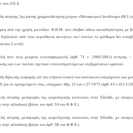
ν στο Ο.Ε.Ε.
ή αίτησης 2ης φάσης χρηματοδότησης μέτρου «Μεταφορικό Ισοδύναμο (Μ.Ι.) 
ση από την χρήση μοντέλων Φ.Η.Μ. που έλαβαν άδεια καταλληλότητας με 
δηλώσεων από τους εκμισθωτές ακινήτων των οποίων το μίσθωμα δεν καταβά
λώσεις Covid)
ή από τους μικρούς οινοπαραγωγούς (άρθ. 71 ν. 2960/2001) αίτησης – 
σης και των λοιπών σχετικών συνεισπραττόμενων επιβαρύνσεων κρασιού
ή δήλωσης εισφοράς επί του ετήσιου ποσού του συνολικού εισαγόμενου και με
€ για το προηγούμενο έτος, υπόχρεων άθρ. 25 του ν.27/1975 (άρθ. 43 ν.4111/2
ή αίτησης μεταφοράς της φορολογικής κατοικίας στην Ελλάδα, με υπαγω
 στην αλλοδαπή (βάσει του άρθ. 5Α του Κ.Φ.Ε.)
ή αίτησης μεταφοράς της φορολογικής κατοικίας στην Ελλάδα, με υπαγω
 στην αλλοδαπή (βάσει του άρθ. 5Β του Κ.Φ.Ε.)