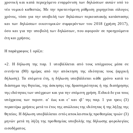
χρονική και κατά περιεχόμενο εναρμόνιση των δηλώσεων αυτών υπό το
νέο νομικό καθεστώς. Με την προτεινόμενη ρύθμιση χορηγείται εύλογος
χρόνος, τόσο για την υποβολή των δηλώσεων περιουσιακής κατάστασης
και των δηλώσεων οικονομικών συμφερόντων του 2018 (χρήση 2017),
όσο και για την υποβολή των δηλώσεων, που αφορούν σε προηγούμενα
έτη και χρήσεις.
Η παράγραφος 1 ορίζει:
«2. Η δήλωση της παρ. 1 υποβάλλεται από τους υπόχρεους μέσα σε
ενενήντα (90) ημέρες από την απόκτηση της ιδιότητας τους (αρχική
δήλωση). Τα επόμενα έτη, η δήλωση υποβάλλεται κάθε χρόνο κατά το
διάστημα της θητείας, της άσκησης της δραστηριότητας ή της διατήρησης
της ιδιότητας των υπόχρεων και για την επόμενη χρήση. Ειδικά δε για τους
υπόχρεους των περιπτ. α’ έως και ε’ και ιβ’ της παρ. 1 για τρεις (3)
περαιτέρω χρήσεις μετά το έτος της απώλειας της ιδιότητας ή της λήξης της
θητείας. Η δήλωση υποβάλλεται εντός αποκλειστικής προθεσμίας τριών (3)
μηνών μετά τη λήξη της προθεσμίας υποβολής της δήλωσης φορολογίας
εισοδήματος.