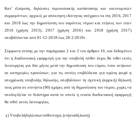
Κατ’ εξαίρεση, δηλώσεις περιουσιακής κατάστασης και οικονομικών
συμφερόντων, αρχικές με απόκτηση ιδιότητας υπόχρεου τα έτη 2016, 2017
και 2018 έως την δημοσίευση του παρόντος νόμου και ετήσιες των ετών
2016 (χρήση 2015), 2017 (χρήση 2016) και 2018 (χρήση 2017)
υποβάλλονται από 01-12-2018 έως 28-2-2019».
Σύμφωνα επίσης με την παράγραφο 2 και 3 του άρθρου 10, και δεδομένου
ότι η διαδικτυακή εφαρμογή για την υποβολή πόθεν έσχες θα τεθεί εκτός
λειτουργίας
για δύο μήνες μετά την δημοσίευση του νόμου
, όσοι ανήκουν
σε κατηγορίες προσώπων, για τις οποίες επιβάλλεται για πρώτη φορά η
υποχρέωση υποβολής δήλωσης, υποβάλλουν τη σχετική (αρχική) δήλωσή
τους μέσα σε ενενήντα (90) ημέρες από τη δημοσίευση του νόμου,
χωρίς να
υπολογίζεται το διάστημα κατά το οποίο η ενιαία διαδικτυακή εφαρμογή
θα τεθεί εκτός λειτουργίας.
γ
)
Υποβολή
δηλώσεων
πόθεν
έσχες
(
ετήσια
δήλωση
)