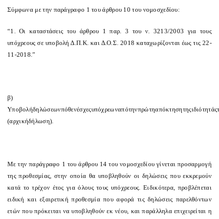
Σύμφωνα με την παράγραφο 1 του άρθρου 10 του νομοσχεδίου:
“1. Οι καταστάσεις του άρθρου 1 παρ. 3 του ν. 3213/2003 για τους
υπόχρεους σε υποβολή Δ.Π.Κ. και Δ.Ο.Σ. 2018 καταχωρίζονται έως τις
22-
11-2018
.”
β
)
Υποβολή
δηλώσεων
πόθεν
έσχες
υπόχρεων
από
την
πρώτη
απόκτηση
της
ιδιότητάς
(
αρχική
δήλωση
).
Με την
παράγραφο 1 του άρθρου 14
του νομοσχεδίου γίνεται προσαρμογή
της προθεσμίας, στην οποία θα υποβληθούν οι δηλώσεις που εκκρεμούν
κατά το τρέχον έτος για όλους τους υπόχρεους. Ειδικότερα, προβλέπεται
ειδική και εξαιρετική προθεσμία που αφορά τις δηλώσεις παρελθόντων
ετών που πρόκειται να υποβληθούν εκ νέου, και παράλληλα επιχειρείται η