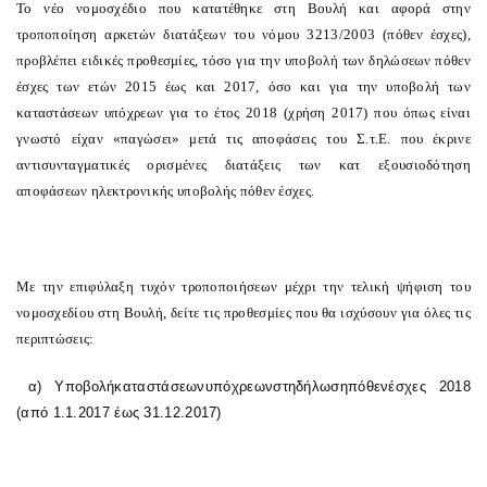
Το
νέο νομοσχέδιο που κατατέθηκε στη Βουλή
και αφορά στην
τροποποίηση αρκετών διατάξεων του νόμου 3213/2003 (πόθεν έσχες),
προβλέπει ειδικές προθεσμίες, τόσο για την υποβολή των δηλώσεων πόθεν
έσχες των ετών 2015 έως και 2017, όσο και για την υποβολή των
καταστάσεων υπόχρεων για το έτος 2018 (χρήση 2017) που όπως είναι
γνωστό είχαν «παγώσει» μετά τις αποφάσεις του Σ.τ.Ε. που έκρινε
αντισυνταγματικές ορισμένες διατάξεις των κατ εξουσιοδότηση
αποφάσεων ηλεκτρονικής υποβολής πόθεν έσχες.
Με την επιφύλαξη τυχόν τροποποιήσεων μέχρι την τελική ψήφιση του
νομοσχεδίου στη Βουλή, δείτε τις προθεσμίες που θα ισχύσουν για όλες τις
περιπτώσεις:
α
)
Υποβολή
καταστάσεων
υπόχρεων
στη
δήλωση
πόθεν
έσχες
2018
(
από
1.1.2017
έως
31.12.2017)