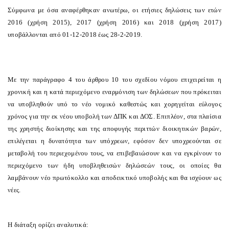
Σύμφωνα με όσα αναφέρθηκαν ανωτέρω,
οι ετήσιες δηλώσεις των ετών
2016 (χρήση 2015), 2017 (χρήση 2016) και 2018 (χρήση 2017)
υποβάλλονται από 01-12-2018 έως 28-2-2019.
Με την παράγραφο 4 του άρθρου 10 του σχεδίου νόμου επιχειρείται η
χρονική και η κατά περιεχόμενο εναρμόνιση των δηλώσεων που πρόκειται
να υποβληθούν υπό το νέο νομικό καθεστώς και χορηγείται εύλογος
χρόνος για την εκ νέου υποβολή των ΔΠΚ και ΔΟΣ. Επιπλέον, στα πλαίσια
της χρηστής διοίκησης και της αποφυγής περιττών διοικητικών βαρών,
επιλέγεται η δυνατότητα των υπόχρεων, εφόσον δεν υποχρεούνται σε
μεταβολή του περιεχομένου τους, να επιβεβαιώσουν και να εγκρίνουν το
περιεχόμενο των ήδη υποβληθεισών δηλώσεών τους
, οι οποίες θα
λαμβάνουν νέο πρωτόκολλο και αποδεικτικό υποβολής και θα ισχύουν ως
νέες.
Η διάταξη ορίζει αναλυτικά: