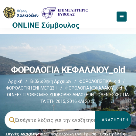
ΦΟΡΟΛΟΓΙΑ ΚΕΦΑΛΑΙΟΥ_old
Αρχική
/
Βιβλιοθήκη Αρχείων
/
ΦΟΡΟΛΟΓΙΣΤΙΚΑ_old
/
ΦΟΡΟΛΟΓΙΚΗ ΕΝΗΜΕΡΩΣΗ
/
ΦΟΡΟΛΟΓΙΑ ΚΕΦΑΛΑΙΟΥ_old
/
ΟΙ ΝΕΕΣ ΠΡΟΘΕΣΜΙΕΣ ΥΠΟΒΟΛΗΣ ΔΗΛΩΣΕΩΝ ΠΟΘΕΝ ΕΣΧΕΣ ΓΙΑ
ΤΑ ΕΤΗ 2015, 2016 ΚΑΙ 2017.
Συχνές Αναζητήσεις:
Φορολογικη Ενημέρωση
,
Επιχειρήσεις