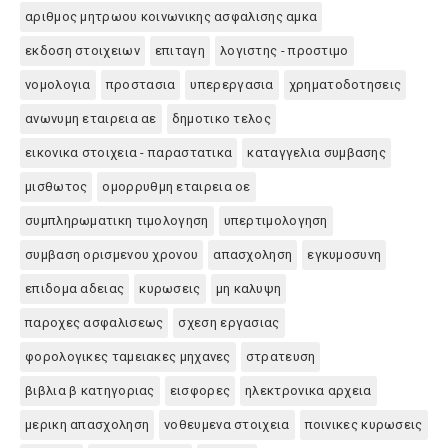
αριθμος μητρωου κοινωνικης ασφαλισης αμκα
εκδοση στοιχειων
επιταγη
λογιστης - προστιμο
νομολογια
προστασια
υπερεργασια
χρηματοδοτησεις
ανωνυμη εταιρεια αε
δημοτικο τελος
εικονικα στοιχεια - παραστατικα
καταγγελια συμβασης
μισθωτος
ομορρυθμη εταιρεια οε
συμπληρωματικη τιμολογηση
υπερτιμολογηση
συμβαση ορισμενου χρονου
απασχοληση
εγκυμοσυνη
επιδομα αδειας
κυρωσεις
μη καλυψη
παροχες ασφαλισεως
σχεση εργασιας
φορολογικες ταμειακες μηχανες
στρατευση
βιβλια β κατηγοριας
εισφορες
ηλεκτρονικα αρχεια
μερικη απασχοληση
νοθευμενα στοιχεια
ποινικες κυρωσεις