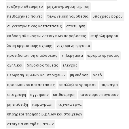
ισοζυγιο αθεωρητο
μηχανογραφικη τηρηση
πειθαρχικες ποινες
τελωνειακη νομοθεσια
υποχρεοι φορου
συγκεντρωτικες καταστασεις
αποτιμηση
εκδοση αθεωρητων στοιχειων παραβασεις
επιβολη φορου
λυση εργασιακης σχεσης
νυχτερινη εργασια
προειδοποιηση απολυσεως
τηλεργασια
ωραριο εργασιας
ανηλικοι
δημοσιος τομεας
ελεγχος
θεωρηση βιβλιων και στοιχειων
μη εκδοση
οαεδ
προσωπικου καταστασεις
υπαλληλοι γραφειου
πυρκαγια
απογραφη
εγγυησεις
επιθεωρηση
κανονισμος εργασιας
μη επιδειξη
παραγραφη
τεχνικα εργα
υποχρεοι τηρησης βιβλιων και στοιχειων
στοιχεια επιτηδευματιων