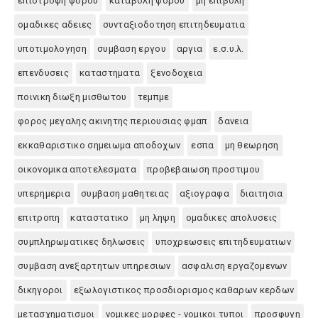
επιστροφη φορου
καταβολη φορου
μη επιβολη
ομαδικες αδειες
συνταξιοδοτηση επιτηδευματια
υποτιμολογηση
συμβαση εργου
αργια
ε.σ.υ.λ.
επενδυσεις
καταστηματα
ξενοδοχεια
ποινικη διωξη μισθωτου
τεμπμε
φορος μεγαλης ακινητης περιουσιας φμαπ
δανεια
εκκαθαριστικο σημειωμα αποδοχων
εσπα
μη θεωρηση
οικονομικα αποτελεσματα
προβεβαιωση προστιμου
υπερημερια
συμβαση μαθητειας
αξιογραφα
διαιτησια
επιτροπη
καταστατικο
μη ληψη
ομαδικες απολυσεις
συμπληρωματικες δηλωσεις
υποχρεωσεις επιτηδευματιων
συμβαση ανεξαρτητων υπηρεσιων
ασφαλιση εργαζομενων
δικηγοροι
εξωλογιστικος προσδιορισμος καθαρων κερδων
μετασχηματισμοι
νομικες μορφες - νομικοι τυποι
προσφυγη