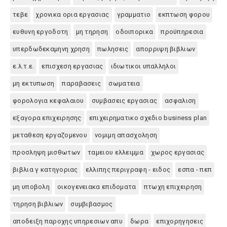
τεβε
χρονικα ορια εργασιας
γραμματιο
εκπτωση φορου
ευθυνη εργοδοτη
μη τηρηση
οδοιπορικα
προϋπηρεσια
υπερδωδεκαμηνη χρηση
πωλησεις
απορριψη βιβλιων
ε.λ.τ.ε.
επισχεση εργασιας
ιδιωτικοι υπαλληλοι
μη εκτυπωση
παραβασεις
σωματεια
φορολογια κεφαλαιου
συμβασεις εργασιας
ασφαλιση
εξαγορα επιχειρησης
επιχειρηματικο σχεδιο business plan
μεταθεση εργαζομενου
νομιμη απασχοληση
προσληψη μισθωτων
ταμειου ελλειμμα
χωρος εργασιας
βιβλια γ κατηγοριας
ελλιπης περιγραφη - ειδος
εσπα - πεπ
μη υποβολη
οικογενειακα επιδοματα
πτωχη επιχειρηση
τηρηση βιβλιων
συμβιβασμος
αποδειξη παροχης υπηρεσιων απυ
δωρα
επιχορηγησεις