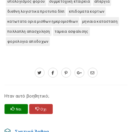
υπολογισμος φορου
συμμετοχικη εταιρεια
απεργια
διεθνη λογιστικα προτυπα δλπ
επιδοματα εορτων
κατωτατα ορια μισθων ημερομισθιων
μηνιαια κατασταση
πολλαπλη απασχοληση
ταμεια ασφαλισης
φορολογια αποδοχων
Ηταν αυτό βοηθητικό;
Ναι
Οχι
Σχετικά Άρθρα