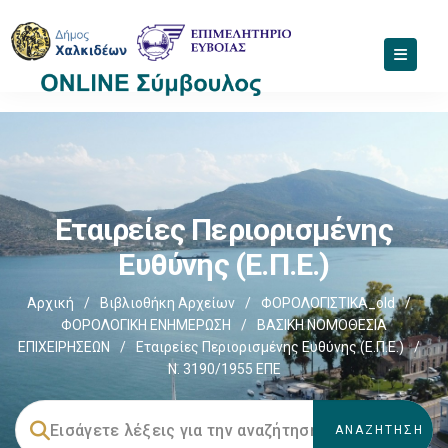
Εταιρείες Περιορισμένης
Ευθύνης (Ε.Π.Ε.)
Αρχική
/
Βιβλιοθήκη Αρχείων
/
ΦΟΡΟΛΟΓΙΣΤΙΚΑ_old
/
ΦΟΡΟΛΟΓΙΚΗ ΕΝΗΜΕΡΩΣΗ
/
ΒΑΣΙΚΗ ΝΟΜΟΘΕΣΙΑ
ΕΠΙΧΕΙΡΗΣΕΩΝ
/
Εταιρείες Περιορισμένης Ευθύνης (Ε.Π.Ε.)
/
Ν. 3190/1955 ΕΠΕ