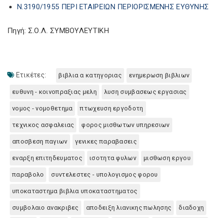
N.3190/1955 ΠΕΡΙ ΕΤΑΙΡΕΙΩΝ ΠΕΡΙΟΡΙΣΜΕΝΗΣ ΕΥΘΥΝΗΣ
Πηγή: Σ.Ο.Λ. ΣΥΜΒΟΥΛΕΥΤΙΚΗ
Ετικέτες:
βιβλια α κατηγοριας
ενημερωση βιβλιων
ευθυνη - κοινοπραξιας μελη
λυση συμβασεως εργασιας
νομος - νομοθετημα
πτωχευση εργοδοτη
τεχνικος ασφαλειας
φορος μισθωτων υπηρεσιων
αποσβεση παγιων
γενικες παραβασεις
εναρξη επιτηδευματος
ισοτητα φυλων
μισθωση εργου
παραβολο
συντελεστες - υπολογισμος φορου
υποκαταστημα βιβλια υποκαταστηματος
συμβολαιο ανακριβες
αποδειξη λιανικης πωλησης
διαδοχη