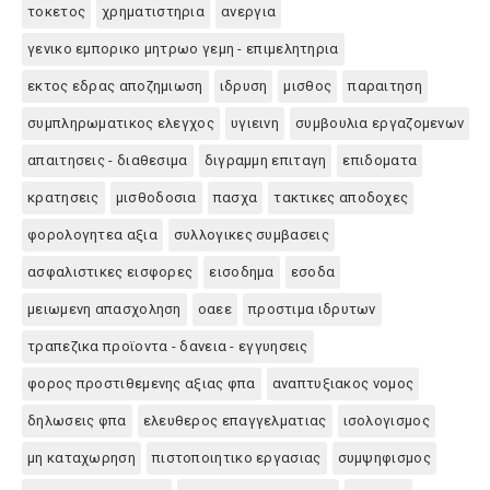
τοκετος
χρηματιστηρια
ανεργια
γενικο εμπορικο μητρωο γεμη - επιμελητηρια
εκτος εδρας αποζημιωση
ιδρυση
μισθος
παραιτηση
συμπληρωματικος ελεγχος
υγιεινη
συμβουλια εργαζομενων
απαιτησεις - διαθεσιμα
διγραμμη επιταγη
επιδοματα
κρατησεις
μισθοδοσια
πασχα
τακτικες αποδοχες
φορολογητεα αξια
συλλογικες συμβασεις
ασφαλιστικες εισφορες
εισοδημα
εσοδα
μειωμενη απασχοληση
οαεε
προστιμα ιδρυτων
τραπεζικα προϊοντα - δανεια - εγγυησεις
φορος προστιθεμενης αξιας φπα
αναπτυξιακος νομος
δηλωσεις φπα
ελευθερος επαγγελματιας
ισολογισμος
μη καταχωρηση
πιστοποιητικο εργασιας
συμψηφισμος