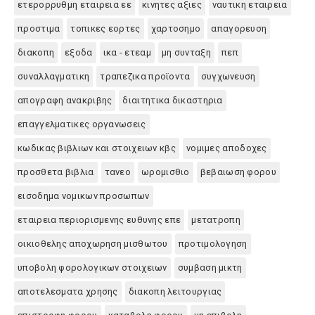
ετερορρυθμη εταιρεια εε
κινητες αξιες
ναυτικη εταιρεια
προστιμα
τοπικες εορτες
χαρτοσημο
απαγορευση
διακοπη
εξοδα
ικα - ετεαμ
μη συνταξη
πεπ
συναλλαγματικη
τραπεζικα προϊοντα
συγχωνευση
απογραφη ανακριβης
διαιτητικα δικαστηρια
επαγγελματικες οργανωσεις
κωδικας βιβλιων και στοιχειων κβς
νομιμες αποδοχες
προσθετα βιβλια
τανεο
ωρομισθιο
βεβαιωση φορου
εισοδημα νομικων προσωπων
εταιρεια περιορισμενης ευθυνης επε
μετατροπη
οικιοθελης αποχωρηση μισθωτου
προτιμολογηση
υποβολη φορολογικων στοιχειων
συμβαση μικτη
αποτελεσματα χρησης
διακοπη λειτουργιας