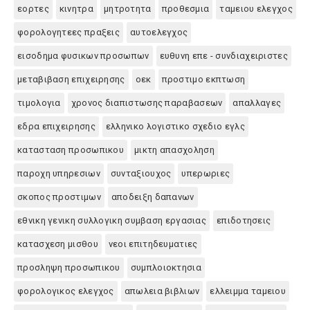
εορτες
κινητρα
μητροτητα
προθεσμια
ταμειου ελεγχος
φορολογητεες πραξεις
αυτοελεγχος
εισοδημα φυσικων προσωπων
ευθυνη επε - συνδιαχειριστες
μεταβιβαση επιχειρησης
οεκ
προστιμο εκπτωση
τιμολογια
χρονος διαπιστωσης παραβασεων
απαλλαγες
εδρα επιχειρησης
ελληνικο λογιστικο σχεδιο εγλς
κατασταση προσωπικου
μικτη απασχοληση
παροχη υπηρεσιων
συνταξιουχος
υπερωριες
σκοπος προστιμων
αποδειξη δαπανων
εθνικη γενικη συλλογικη συμβαση εργασιας
επιδοτησεις
κατασχεση μισθου
νεοι επιτηδευματιες
προσληψη προσωπικου
συμπλοιοκτησια
φορολογικος ελεγχος
απωλεια βιβλιων
ελλειμμα ταμειου