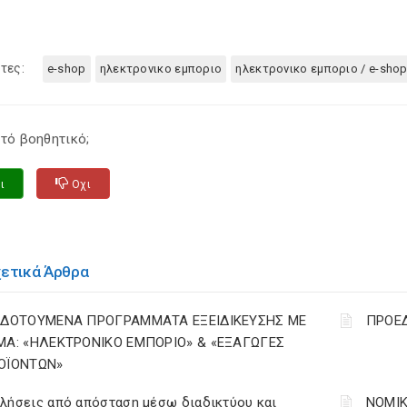
τες:
e-shop
ηλεκτρονικο εμποριο
ηλεκτρονικο εμποριο / e-sho
τό βοηθητικό;
ι
Οχι
χετικά Άρθρα
ΙΔΟΤΟΥΜΕΝΑ ΠΡΟΓΡΑΜΜΑΤΑ ΕΞΕΙΔΙΚΕΥΣΗΣ ΜΕ
ΠΡΟΕΔ
ΜΑ: «ΗΛΕΚΤΡΟΝΙΚΟ ΕΜΠΟΡΙΟ» & «ΕΞΑΓΩΓΕΣ
ΟΪΟΝΤΩΝ»
λήσεις από απόσταση μέσω διαδικτύου και
ΝΟΜΙΚ