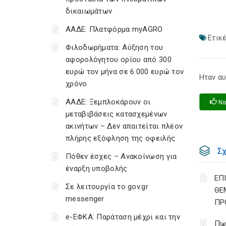
δικαιωμάτων
ΑΑΔΕ: Πλατφόρμα myAGRO
Ετικέ
Φιλοδωρήματα: Αύξηση του
αφορολόγητου ορίου από 300
ευρώ τον μήνα σε 6.000 ευρώ τον
Ηταν αυ
χρόνο
ΑΑΔΕ: Ξεμπλοκάρουν οι
Να
μεταβιβάσεις κατασχεμένων
ακινήτων – Δεν απαιτείται πλέον
πλήρης εξόφληση της οφειλής
Σ
Πόθεν έσχες – Ανακοίνωση για
έναρξη υποβολής
ΕΠ
Σε λειτουργία το gov.gr
ΘΕ
messenger
ΠΡ
e-ΕΦΚΑ: Παράταση μέχρι και την
Πω