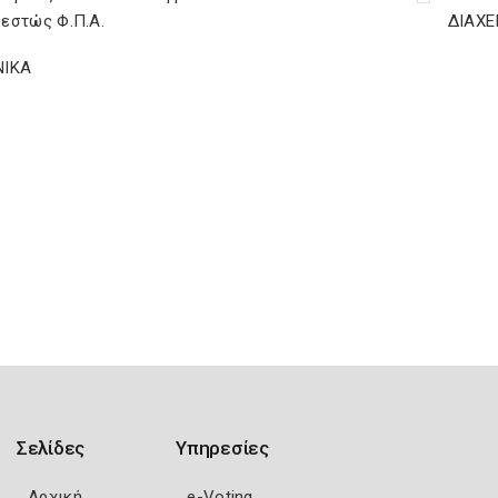
θεστώς Φ.Π.Α.
ΔΙΑΧΕ
ΝΙΚΑ
Σελίδες
Υπηρεσίες
Αρχική
e-Voting