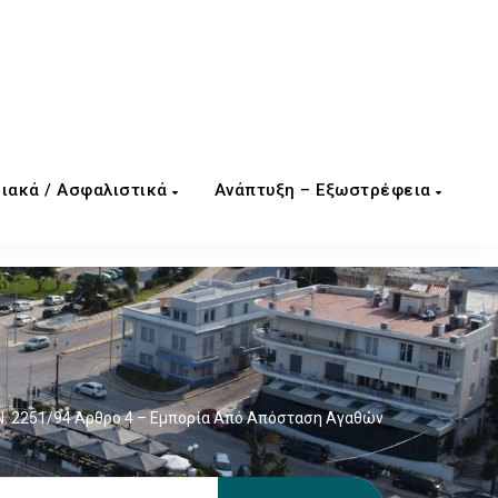
ιακά / Ασφαλιστικά
Ανάπτυξη – Εξωστρέφεια
Ν. 2251/94 Άρθρο 4 – Εμπορία Από Απόσταση Αγαθών