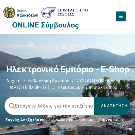
Ηλεκτρονικό Εμπόριο - E-Shop
Αρχική
/
Βιβλιοθήκη Αρχείων
/
ΣΥΣΤΑΣΗ ΕΠΙΧΕΙΡΗΣΗΣ
/
ΙΔΡΥΣΗ ΕΠΙΧΕΙΡΗΣΗΣ
/
Ηλεκτρονικό Εμπόριο - E-Shop
/
Συχνές Αναζητήσεις:
Φορολογικη Ενημέρωση
,
Επιχειρήσεις