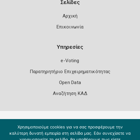
Σελίδες
Αρχική
Επικοινωνία
Υπηρεσίες
e-Voting
Παρατηρητήριο Επιχειρηματικότητας
Open Data
Αναζήτηση ΚΑΔ
Πολιτική Ασφάλειας
Όροι Χρήσης
Χρησιμοποιούμε cookies για να σας προσφέρουμε την
Copyright 2026
Knowledge A.E.
καλύτερη δυνατή εμπειρία στη σελίδα μας. Εάν συνεχίσετε να
χρησιμοποιείτε τη σελίδα, θα υποθέσουμε πως είστε