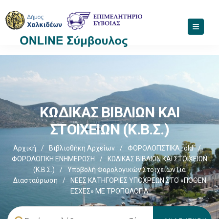
ΚΩΔΙΚΑΣ ΒΙΒΛΙΩΝ ΚΑΙ
ΣΤΟΙΧΕΙΩΝ (Κ.Β.Σ.)
Αρχική
/
Βιβλιοθήκη Αρχείων
/
ΦΟΡΟΛΟΓΙΣΤΙΚΑ_old
/
ΦΟΡΟΛΟΓΙΚΗ ΕΝΗΜΕΡΩΣΗ
/
ΚΩΔΙΚΑΣ ΒΙΒΛΙΩΝ ΚΑΙ ΣΤΟΙΧΕΙΩΝ
(Κ.Β.Σ.)
/
Υποβολή Φορολογικών Στοιχείων Για
Διασταύρωση
/
ΝΕΕΣ ΚΑΤΗΓΟΡΙΕΣ ΥΠΟΧΡΕΩΝ ΣΤΟ «ΠΟΘΕΝ
ΕΣΧΕΣ» ΜΕ ΤΡΟΠΟΛΟΓΙΑ