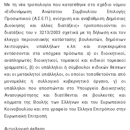
Με τη νέα τροπολογία που κατατέθηκε στο σχέδιο νόμου
«Ενδυνάμωση Ανώτατου Συμβουλίου Επιλογής
Προσωπικού (Α.Σ.Ε.Π.), ενίσχυση και αναβάθμιση Δημόσιας
Διοίκησης και άλλες διατάξεις» τροποποιούνται οι
διατάξεις του ν. 3213/2003 σχετικά με τη δήλωση και τον
έλεγχο περιουσιακής κατάστασης βουλευτών, δημόσιων
λειτουργών, υπαλλήλων κ.λπ. και συγκεκριμένα
εντάσσονται στα υπόχρεα πρόσωπα: α) οι διοικητικοί,
αναπληρωτές διοικητικοί, τομεακοί και ειδικοί τομεακοί
γραμματείς, β) οι υπάλληλοι ή σύμβουλοι ειδικών θέσεων
και οι μετακλητοί υπάλληλοι, οι οποίοι τοποθετούνται από
μονομελές ή συλλογικό κυβερνητικό όργανο, γ) οι
υπάλληλοι που αποσπώνται στο Υπουργείο Διοικητικής
Ανασυγκρότησης και διατίθενται σε βουλευτές και
κόμματα της Βουλής των Ελλήνων και του Ευρωπαϊκού
Κοινοβουλίου και στο γραφείο του Έλληνα Επιτρόπου στην
Ευρωπαϊκή Επιτροπή.
Αιτιολογική έκθεση