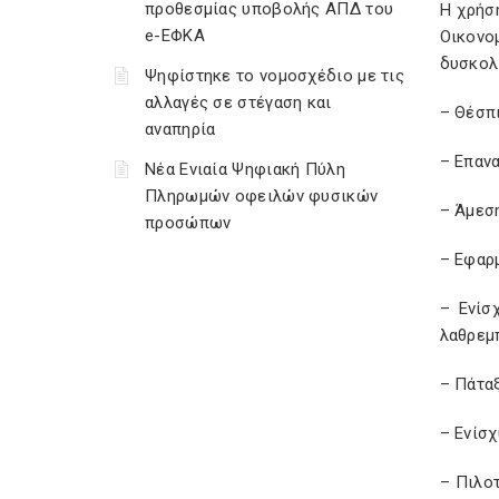
προθεσμίας υποβολής ΑΠΔ του
Η χρήσ
e-ΕΦΚΑ
Οικονο
δυσκολι
Ψηφίστηκε το νομοσχέδιο με τις
αλλαγές σε στέγαση και
– Θέσπι
αναπηρία
– Επαν
Νέα Ενιαία Ψηφιακή Πύλη
Πληρωμών οφειλών φυσικών
– Άμεσ
προσώπων
– Εφαρ
– Ενίσ
λαθρεμ
– Πάτα
– Ενίσ
– Πιλο