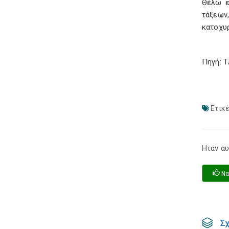
Θέλω ε
τάξεων
κατοχυ
Πηγή: 
Ετικέ
Ηταν αυ
Να
Σ