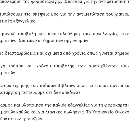
ταπολέμηση της φοροδιαφυγής, ιδιαίτερα για την αντιμετώπιση
τυπώσουμε τις σκέψεις μας για την αντιμετώπιση του φαινομ
τικές εξαγγελίες.
τρονική υποβολή και παρακολούθηση των συναλλαγών, τω
λματιών, ιδιωτών και δημοσίων οργανισμών.
ς διασταυρώσεις και όχι μετά από χρόνια όπως γίνεται σήμερα
γή τρόπου και χρόνου υποβολής των συνταχθέντων ιδι
λματιών.
αφορά τήρησης των ειδικών βιβλίων, όπου αυτά απαιτούνται κ
 κατάργηση πιστεύουμε ότι δεν απέδωσε.
ασμός και υλοποίηση της παλιάς εξαγγελίας για τη φοροκάρτα κ
λματιών καθώς και για λιανικές πωλήσεις. Το Υπουργείο Οικον
τήματα των τραπεζών.