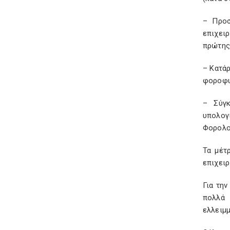
– Προσ
επιχειρ
πρώτης
– Κατά
φοροφυ
– Σύγκ
υπολογ
Φορολο
Τα μέτ
επιχει
Για την
πολλά 
ελλειμ