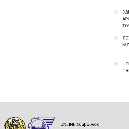
ΟΔ
ΑΡ
ΤΟ
‘Ε
ΝΗ
ΦΠ
ΠΑ
ONLINE Σύμβουλος