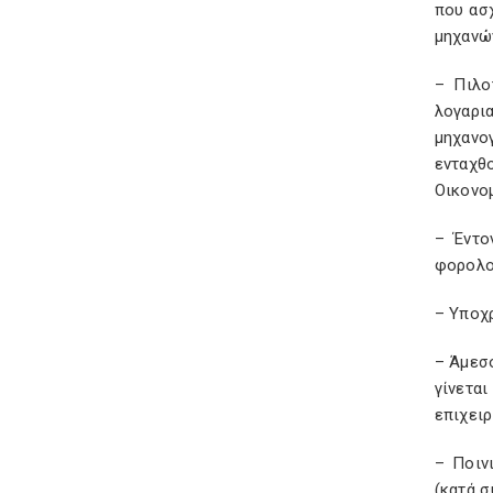
που ασ
μηχανώ
– Πιλο
λογαρια
μηχανο
ενταχθ
Οικονο
– Έντο
φορολογ
– Υποχ
– Άμεσ
γίνετα
επιχει
– Ποιν
(κατά σ