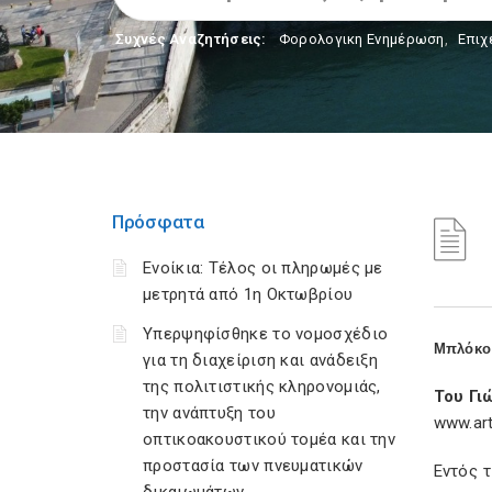
Συχνές Αναζητήσεις:
Φορολογικη Ενημέρωση
,
Επιχ
Πρόσφατα
Ενοίκια: Τέλος οι πληρωμές με
μετρητά από 1η Οκτωβρίου
Υπερψηφίσθηκε το νομοσχέδιο
Μπλόκο 
για τη διαχείριση και ανάδειξη
της πολιτιστικής κληρονομιάς,
Του Γι
την ανάπτυξη του
www.art
οπτικοακουστικού τομέα και την
προστασία των πνευματικών
Εντός 