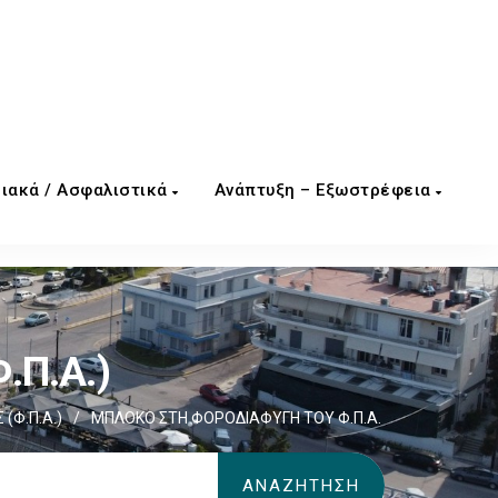
ιακά / Ασφαλιστικά
Ανάπτυξη – Εξωστρέφεια
.Π.Α.)
(Φ.Π.Α.)
/
ΜΠΛΟΚΟ ΣΤΗ ΦΟΡΟΔΙΑΦΥΓΗ ΤΟΥ Φ.Π.Α.