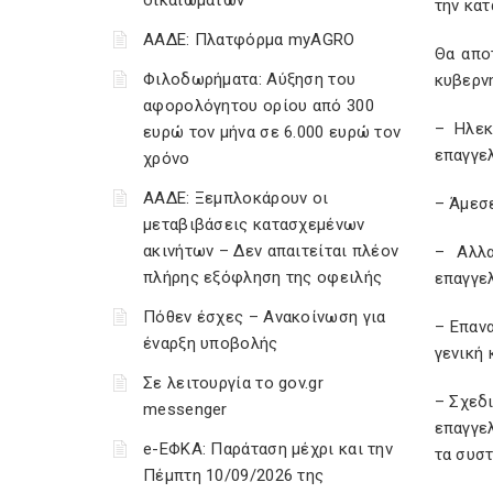
δικαιωμάτων
την κα
ΑΑΔΕ: Πλατφόρμα myAGRO
Θα απο
Φιλοδωρήματα: Αύξηση του
κυβερνη
αφορολόγητου ορίου από 300
– Ηλεκ
ευρώ τον μήνα σε 6.000 ευρώ τον
επαγγε
χρόνο
ΑΑΔΕ: Ξεμπλοκάρουν οι
– Άμεσε
μεταβιβάσεις κατασχεμένων
ακινήτων – Δεν απαιτείται πλέον
– Αλλα
πλήρης εξόφληση της οφειλής
επαγγε
Πόθεν έσχες – Ανακοίνωση για
– Επαν
έναρξη υποβολής
γενική
Σε λειτουργία το gov.gr
– Σχεδι
messenger
επαγγε
e-ΕΦΚΑ: Παράταση μέχρι και την
τα συσ
Πέμπτη 10/09/2026 της