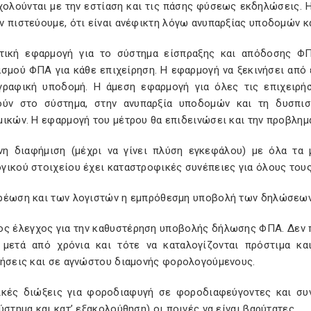
χολούνται με την εστίαση και τις πάσης φύσεως εκδηλώσεις. Η
ν πιστεύουμε, ότι είναι ανέφικτη λόγω ανυπαρξίας υποδομών κ
τική εφαρμογή για το σύστημα είσπραξης και απόδοσης ΦΠ
σμού ΦΠΑ για κάθε επιχείρηση. Η εφαρμογή να ξεκινήσει από ε
γραφική υποδομή. Η άμεση εφαρμογή για όλες τις επιχειρή
ούν στο σύστημα, στην ανυπαρξία υποδομών και τη δυσπι
μικών. Η εφαρμογή του μέτρου θα επιδεινώσει και την προβλημ
νη διαφήμιση (μέχρι να γίνει πλύση εγκεφάλου) με όλα τα 
ικού στοιχείου έχει καταστροφικές συνέπειες για όλους τους
ρέωση και των λογιστών η εμπρόθεσμη υποβολή των δηλώσεω
ος έλεγχος για την καθυστέρηση υποβολής δήλωσης ΦΠΑ. Δεν πρ
ι μετά από χρόνια και τότε να καταλογίζονται πρόστιμα κ
ρήσεις και σε αγνώστου διαμονής φορολογούμενους.
ικές διώξεις για φοροδιαφυγή σε φοροδιαφεύγοντες και σ
ύστημα και κατ’ εξακολούθηση) οι ποινές να είναι βαρύτατες.