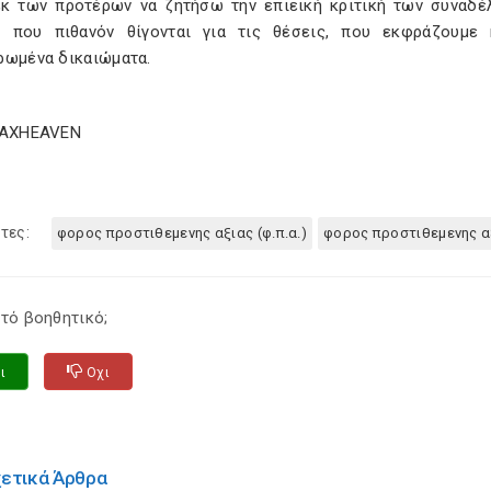
κ των προτέρων να ζητήσω την επιεική κριτική των συναδ
, που πιθανόν θίγονται για τις θέσεις, που εκφράζουμε
ρωμένα δικαιώματα.
TAXHEAVEN
τες:
φορος προστιθεμενης αξιας (φ.π.α.)
φορος προστιθεμενης α
τό βοηθητικό;
ι
Οχι
χετικά Άρθρα