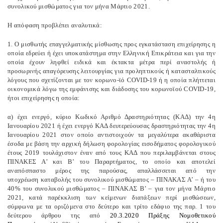
συνολικού μισθώματος για τον μήνα Μάρτιο 2021.
Η απόφαση προβλέπει αναλυτικά:
1. Ο μισθωτής επαγγελματικής μίσθωσης προς εγκατάσταση επιχείρησης η
οποία εδρεύει ή έχει υποκατάστημα στην Ελληνική Επικράτεια και για την
οποία έχουν ληφθεί ειδικά και έκτακτα μέτρα περί αναστολής ή
προσωρινής απαγόρευσης λειτουργίας για προληπτικούς ή κατασταλτικούς
λόγους που σχετίζονται με τον κορωνο-ϊό COVID-19 ή η οποία πλήττεται
οικονομικά λόγω της εμφάνισης και διάδοσης του κορωνοϊού COVID-19,
ήτοι επιχείρησης η οποία:
α) έχει ενεργό, κύριο Κωδικό Αριθμό Δραστηριότητας (ΚΑΔ) την 4η
Ιανουαρίου 2021 ή έχει ενεργό ΚΑΔ δευτερεύουσας δραστηριότητας την 4η
Ιανουαρίου 2021 στον οποίο αντιστοιχούν τα μεγαλύτερα ακαθάριστα
έσοδα με βάση την αρχική δήλωση φορολογίας εισοδήματος φορολογικού
έτους 2019 τουλάχιστον έναν από τους ΚΑΔ που περιλαμβάνεται στους
ΠΙΝΑΚΕΣ Α’ και Β’ του Παραρτήματος, το οποίο και αποτελεί
αναπόσπαστο μέρος της παρούσας, απαλλάσσεται από την
υποχρέωση καταβολής του συνολικού μισθώματος – ΠΙΝΑΚΑΣ Α’ – ή του
40% του συνολικού μισθώματος – ΠΙΝΑΚΑΣ Β’ – για τον μήνα Μάρτιο
2021, κατά παρέκκλιση των κείμενων διατάξεων περί μισθώσεων,
σύμφωνα με τα οριζόμενα στο δεύτερο και τρίτο εδάφιο της παρ. 1 του
δεύτερου άρθρου της από
20.3.2020 Πράξης Νομοθετικού