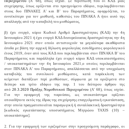
Περιεχομένου
(Α’ 68), όπως ισχύει. Σε περίπτωση που οι ΚΑΔ μιας
επιχείρησης, όπως ορίζονται στο προηγούμενο εδάφιο, περιλαμβάνονται
στους δυο ΠΙΝΑΚΕΣ Α’ και Β’ του Παραρτήματος, εφαρμόζεται, το
ευνοϊκότερο για τον μισθωτή, καθεστώς του ΠΙΝΑΚΑ Α ήτοι αυτό της
απαλλαγής από την καταβολή του μισθώματος,
β) έχει ενεργό, κύριο Κωδικό Αριθμό Δραστηριότητας (ΚΑΔ) την 4η
Ιανουαρίου 2021 ή έχει ενεργό ΚΑΔ δευτερεύουσας δραστηριότητας την 4η
Ιανουαρίου 2021 στον οποίο αντιστοιχούν τα μεγαλύτερα ακαθάριστα
έσοδα με βάση την αρχική δήλωση φορολογίας εισοδήματος φορολογικού
έτους 2019, έναν από τους ΚΑΔ που περιλαμβάνεται στον ΠΙΝΑΚΑ Β’ του
Παραρτήματος και παράλληλα έχει ενεργό κύριο ΚΑΔ υποκαταστήματος
/ υποκαταστημάτων την 4η Ιανουαρίου 2021,ο οποίος περιλαμβάνεται
στον ΠΙΝΑΚΑ Α’ του Παραρτήματος, απαλλάσσεται από την υποχρέωση
καταβολής του συνολικού μισθώματος, κατά παρέκκλιση των
κείμενων διατάξεων περί μισθώσεων, σύμφωνα με τα οριζόμενα στο
δεύτερο και τρίτο εδάφιο της παρ. 1 του δεύτερου άρθρου της
από
20.3.2020 Πράξης Νομοθετικού Περιεχομένου
(Α’ 68), όπως ισχύει.
Για την εφαρμογή της παρούσας, ως υποκατάστημα ορίζεται
οποιαδήποτε εκτός της έδρας της επιχείρησης επαγγελματική εγκατάσταση,
στην οποία πραγματοποιείται παραγωγική ή συναλλακτική δραστηριότητα
[κωδικός εγκατάστασης υποσυστήματος Μητρώου TAXIS (10) –
υποκατάστημα].
2. Για την εφαρμογή των οριζομένων στην προηγούμενη παράγραφο, οι