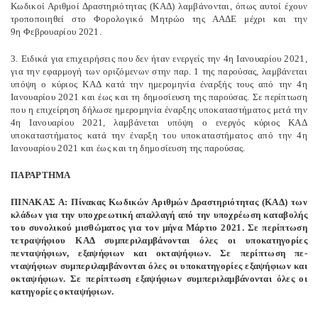
Κωδικοί Αριθμοί Δραστηριότητας (ΚΑΔ) λαμβάνονται, όπως αυτοί έχουν
τροποποιηθεί στο Φορολογικό Μητρώο της ΑΑΔΕ μέχρι και την
9η Φεβρουαρίου 2021.
3. Ειδικά για επιχειρήσεις που δεν ήταν ενεργείς την 4η Ιανουαρίου 2021,
για την εφαρμογή των οριζόμενων στην παρ. 1 της παρούσας, λαμβάνεται
υπόψη ο κύριος ΚΑΔ κατά την ημερομηνία έναρξής τους από την 4η
Ιανουαρίου 2021 και έως και τη δημοσίευση της παρούσας. Σε περίπτωση
που η επιχείρηση δήλωσε ημερομηνία έναρξης υποκαταστήματος μετά την
4η Ιανουαρίου 2021, λαμβάνεται υπόψη ο ενεργός κύριος ΚΑΔ
υποκαταστήματος κατά την έναρξη του υποκαταστήματος από την 4η
Ιανουαρίου 2021 και έως και τη δημοσίευση της παρούσας.
ΠΑΡΑΡΤΗΜΑ
ΠΙΝΑΚΑΣ Α: Πίνακας Κωδικών Αριθμών Δραστηριότητας (ΚΑΔ) των
κλάδων για την υποχρεωτική απαλλαγή από την υποχρέωση καταβολής
του συνολικού μισθώματος για τον μήνα Μάρτιο 2021. Σε περίπτωση
τετραψήφιου ΚΑΔ συμπεριλαμβάνονται όλες οι υποκατηγορίες
πενταψήφιων, εξαψήφιων και οκταψήφιων. Σε περίπτωση πε-
νταψήφιων συμπεριλαμβάνονται όλες οι υποκατηγορίες εξαψήφιων και
οκταψήφιων. Σε περίπτωση εξαψήφιων συμπεριλαμβάνονται όλες οι
κατηγορίες οκταψήφιων.