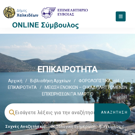
ΕΠΙΚΑΙΡΟΤΗΤΑ
Αρχική
/
Βιβλιοθήκη Αρχείων
/
ΦΟΡΟΛΟΓΙΣΤΙΚΑ_old
/
ΕΠΙΚΑΙΡΟΤΗΤΑ
/
ΜΕΙΩΣΗ ΕΝΟΙΚΙΩΝ – ΟΙ ΚΑΔ ΠΛΗΤΤΟΜΕΝΩΝ
ΕΠΙΧΕΙΡΗΣΕΩΝ ΓΙΑ ΜΑΡΤΙΟ
Συχνές Αναζητήσεις:
Φορολογικη Ενημέρωση
,
Επιχειρήσεις