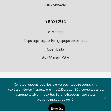
Επικοινωνία
Υπηρεσίες
e-Voting
Παρατηρητήριο Επιχειρηματικότητας
Open Data
Αναζήτηση ΚΑΔ
Πολιτική Ασφάλειας
Όροι Χρήσης
Χρησιμοποιούμε cookies για να σας προσφέρουμε την
Copyright 2026
Knowledge A.E.
καλύτερη δυνατή εμπειρία στη σελίδα μας. Εάν συνεχίσετε να
χρησιμοποιείτε τη σελίδα, θα υποθέσουμε πως είστε
ικανοποιημένοι με αυτό.
Εντάξει