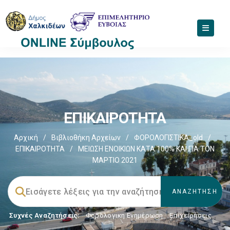
ΕΠΙΚΑΙΡΟΤΗΤΑ
Αρχική
/
Βιβλιοθήκη Αρχείων
/
ΦΟΡΟΛΟΓΙΣΤΙΚΑ_old
/
ΕΠΙΚΑΙΡΟΤΗΤΑ
/
ΜΕΙΩΣΗ ΕΝΟΙΚΙΩΝ ΚΑΤΑ 100% ΚΑΙ ΓΙΑ ΤΟΝ
ΜΑΡΤΙΟ 2021
Συχνές Αναζητήσεις:
Φορολογικη Ενημέρωση
,
Επιχειρήσεις