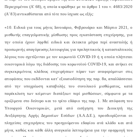
Περιεχομένου (Α’ 68), η οποία κυρώθηκε με το άρθρο 1 του ν. 4683/2020
(Α’ 83) αντικαθίσταται από τότε που ίσχυσε ως εξής:
«10. Ειδικά για τους μήνες Ιανουάριο, Φεβρουάριο και Μάρτιο 2021, ο
μισθωτής επαγγελματικής μίσθωσης προς εγκατάσταση επιχείρησης, για
την οποία έχουν ληφθεί ειδικά και έκτακτα μέτρα περί αναστολής ή
προσωρινής απαγόρευσης λειτουργίας για προληπτικούς ή κατασταλτικούς
λόγους που σχετίζονται με τον κορωνοϊό COVID-19 ή η οποία πλήττεται
οικονομικά λόγω της διάδοσης του κορωνοϊού COVID-19, και ανήκει σε
συγκεκριμένους κλάδους επιχειρήσεων πέραν των αναφερόμενων στις
αποφάσεις που εκδίδονται κατ’ εξουσιοδότηση της παρ. 8α, απαλλάσσεται
από την υποχρέωση καταβολής του συνολικού μισθώματος, κατά
παρέκκλιση των κείμενων διατάξεων περί μισθώσεων, σύμφωνα με τα
οριζόμενα στο δεύτερο και το τρίτο εδάφιο της παρ. 1. Με απόφαση του
Υπουργού Οικονομικών, μετά από εισήγηση του Διοικητή της
Ανεξάρτητης Αρχής Δημοσίων Εσόδων (Α.Α.Δ.Ε.), προσδιορίζονται οι
πληγείσες επιχειρήσεις του προηγούμενου εδαφίου ανά κλάδο και ανά
μήνα, καθώς και κάθε άλλη αναγκαία λεπτομέρεια για την εφαρμογή του