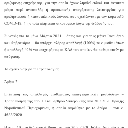
οριζόμενης επιχείρησης, για την οποία έχουν ληφθεί ειδικά και έκτακτα
μέτρα περί αναστολής ή προσωρινής απαγόρευσης λειτουργίας για
προληπτικούς ή κατασταλτικούς λόγους, που σχετίζονται με τον κορωνοϊό
COVID-19, ή η οποία πλήττεται οικονομικά λόγω της διάδοσής του.
Συνεπώς για το μήνα Μάρτιο 2021 —όπως και για τους μήνες Ιανουάριο
και Φεβρουάριο— θα υπάρχει πλήρης απαλλαγή (100%) των μισθωμάτων
ή απαλλαγή 40% για επιχειρήσεις οι ΚΑΔ των οποίων θα καθοριστούν με
απόφαση.
Το σχετικό άρθρο της τροπολογίας
Άρθρο 7
Επέκταση της απαλλαγής μισθώματος επαγγελματικών μισθώσεων –
Τροποποίηση της παρ. 10 του άρθρου δεύτερου της από 20.3.2020 Πράξης
Νομοθετικού Περιεχομένου, η οποία κυρώθηκε με το άρθρο 1 του ν.
4683/2020
Η παρ. 10 του δεύτερου άρθρου της από 20.3.2020 Πράξης Νομοθετικού