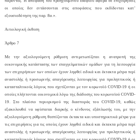
παρόντος. Η απόφαση του προηγούμενου εδαφίου αφορά σε επιχειρήσεις
οι οποίες δεν εντάσσονται στις αποφάσεις που εκδίδονται κατ’
εξουσιοδότηση της παρ. 8α.».
Αιτιολογική έκθεση
Άρθρο 7
Με την αξιολογούμενη ρύθμιση αντιμετωπίζεται η ανατροπή της
οικονομικής κατάστασης των επαγγελματικών ομάδων για τη λειτουργία
των επιχειρήσεων των οποίων έχουν ληφθεί ειδικά και έκτακτα μέτρα περί
αναστολής ή προσωρινής απαγόρευσης λειτουργίας για προληπτικούς ή
κατασταλτικούς λόγους που σχετίζονται με τον κορωνοϊό COVID-19 ή οι
οποίες πλήττονται οικονομικά λόγω της διάδοσης του κορωνοϊού COVID-
19. Στο πλαίσιο περιορισμού της διασποράς του COVID-19, καθώς
εξακολουθεί να υφίσταται διαρκής ο κίνδυνος εξάπλωσής του, με την
αξιολογούμενη ρύθμιση θεσπίζονται έκτακτα και υποστηρικτικά μέτρα για
τις επιχειρήσεις για τις οποίες έχουν ληφθεί ειδικά και έκτακτα μέτρα περί
αναστολής ή προσωρινής απαγόρευσης λειτουργίας για προληπτικούς ή
κατασταλτικούς λόγους που σχετίζονται με τον κορωνοϊό COVID-19 ή οι