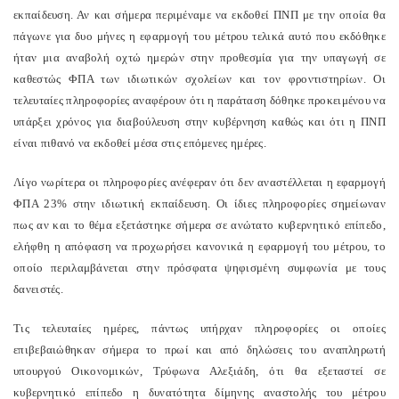
εκπαίδευση. Αν και σήμερα περιμέναμε να εκδοθεί ΠΝΠ με την οποία θα
πάγωνε για δυο μήνες η εφαρμογή του μέτρου τελικά αυτό που εκδόθηκε
ήταν μια αναβολή οχτώ ημερών στην προθεσμία για την υπαγωγή σε
καθεστώς ΦΠΑ των ιδιωτικών σχολείων και τον φροντιστηρίων. Οι
τελευταίες πληροφορίες αναφέρουν ότι η παράταση δόθηκε προκειμένου να
υπάρξει χρόνος για διαβούλευση στην κυβέρνηση καθώς και ότι η ΠΝΠ
είναι πιθανό να εκδοθεί μέσα στις επόμενες ημέρες.
Λίγο νωρίτερα οι πληροφορίες ανέφεραν ότι δεν αναστέλλεται η εφαρμογή
ΦΠΑ 23% στην ιδιωτική εκπαίδευση. Οι ίδιες πληροφορίες σημείωναν
πως αν και το θέμα εξετάστηκε σήμερα σε ανώτατο κυβερνητικό επίπεδο,
ελήφθη η απόφαση να προχωρήσει κανονικά η εφαρμογή του μέτρου, το
οποίο περιλαμβάνεται στην πρόσφατα ψηφισμένη συμφωνία με τους
δανειστές.
Τις τελευταίες ημέρες, πάντως υπήρχαν πληροφορίες οι οποίες
επιβεβαιώθηκαν σήμερα το πρωί και από δηλώσεις του αναπληρωτή
υπουργού Οικονομικών, Τρύφωνα Αλεξιάδη, ότι θα εξεταστεί σε
κυβερνητικό επίπεδο η δυνατότητα δίμηνης αναστολής του μέτρου