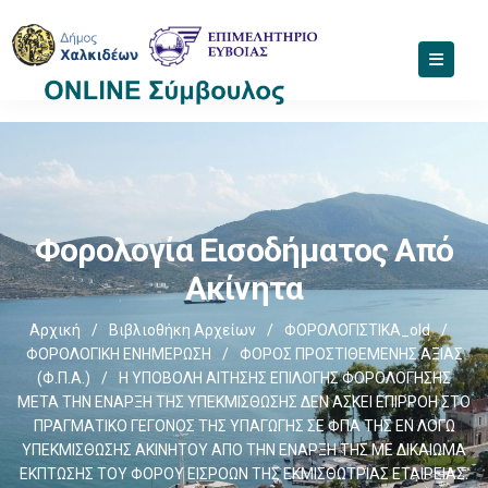
Φορολογία Εισοδήματος Από
Ακίνητα
Αρχική
/
Βιβλιοθήκη Αρχείων
/
ΦΟΡΟΛΟΓΙΣΤΙΚΑ_old
/
ΦΟΡΟΛΟΓΙΚΗ ΕΝΗΜΕΡΩΣΗ
/
ΦΟΡΟΣ ΠΡΟΣΤΙΘΕΜΕΝΗΣ ΑΞΙΑΣ
(Φ.Π.Α.)
/
Η ΥΠΟΒΟΛΗ ΑΙΤΗΣΗΣ ΕΠΙΛΟΓΗΣ ΦΟΡΟΛΟΓΗΣΗΣ
ΜΕΤΑ ΤΗΝ ΕΝΑΡΞΗ ΤΗΣ ΥΠΕΚΜΙΣΘΩΣΗΣ ΔΕΝ ΑΣΚΕΙ ΕΠΙΡΡΟΗ ΣΤΟ
ΠΡΑΓΜΑΤΙΚΟ ΓΕΓΟΝΟΣ ΤΗΣ ΥΠΑΓΩΓΗΣ ΣΕ ΦΠΑ ΤΗΣ ΕΝ ΛΟΓΩ
ΥΠΕΚΜΙΣΘΩΣΗΣ ΑΚΙΝΗΤΟΥ ΑΠΟ ΤΗΝ ΕΝΑΡΞΗ ΤΗΣ ΜΕ ΔΙΚΑΙΩΜΑ
ΕΚΠΤΩΣΗΣ ΤΟΥ ΦΟΡΟΥ ΕΙΣΡΟΩΝ ΤΗΣ ΕΚΜΙΣΘΩΤΡΙΑΣ ΕΤΑΙΡΕΙΑΣ.