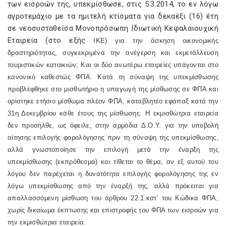
των εισροών της, υπεκμίσθωσε, στις 5.3.2014, το εν λόγω
αγροτεμάχιο με τα ημιτελή κτίσματα για δεκαέξι (16) έτη
σε νεοσυσταθείσα Μονοπρόσωπη Ιδιωτική Κεφαλαιουχική
Εταιρεία (στο εξής
IKE
) για την άσκηση οικονομικής
δραστηριότητας, συγκεκριμένα την ανέγερση και εκμετάλλευση
τουριστικών κατοικιών; Και οι δύο ανωτέρω εταιρείες υπάγονται στο
κανονικό καθεστώς ΦΠΑ. Κατά τη σύναψη της υπεκμίσθωσης
προβλέφθηκε στο μισθωτήριο η υπαγωγή της μίσθωσης σε ΦΠΑ και
ορίστηκε ετήσιο μίσθωμα πλέον ΦΠΑ, καταβλητέο εφάπαξ κατά την
31η Δεκεμβρίου κάθε έτους της μίσθωσης. Η εκμισθώτρια εταιρεία
δεν προσήλθε, ως όφειλε, στην αρμόδια Δ.Ο.Υ. για την υποβολή
αίτησης επιλογής φορολόγησης πριν τη σύναψη της υπεκμίσθωσης,
αλλά γνωστοποίησε την επιλογή μετά την έναρξη της
υπεκμίσθωσης (εκπρόθεσμα) και τίθεται το θέμα, αν εξ αυτού του
λόγου δεν παρέχεται η δυνατότητα επιλογής φορολόγησης της εν
λόγω υπεκμίσθωσης από την έναρξή της, αλλά πρόκειται για
απαλλασσόμενη μίσθωση του άρθρου 22.1.κστ’ του Κώδικα ΦΠΑ,
χωρίς δικαίωμα έκπτωσης και επιστροφής του ΦΠΑ των εισροών για
την εκμισθώτρια εταιρεία.