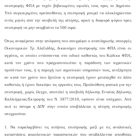
επιστροφής ΦΠΑ με τυχόν βεβαιωμένες οφειλές τους προς το Δημόσιο.
Υπό συγκεκριμένες προϋποθέσεις η επιστροφή μπορεί να ολοκληρώνεται
εντός μηνός από την υποβολή της αίτησης, αρκεί η διαφορά φόρου προς
επιστροφή να μην υπερβαίνει τα 500 ευρώ.
Όπως αναφέρεται στην απόφαση που υπογράφει ο αναπληρωτής υπουργός
Οικονομικών Τρ. Αλεξιάδης, δικαιούχοι επιστροφής του ΦΠΑ είναι οι
αγρότες, οι οποίοι εντάσσονται στο ειδικό καθεστώς του Κώδικα ΦΠΑ,
κατά τον χρόνο που πραγματοποιείται η παράδοση των αγροτικών
προϊόντων τους, ή η παροχή των αγροτικών υπηρεσιών τους, ανεξάρτητα
αν κατά τον χρόνο που ζητείται η επιστροφή έχουν μεταταχθεί σε άλλο
καθεστώς ή έχουν διακόψει τις εργασίες τους. Προϋπόθεση φυσικά για την
επιστροφή, χωρίς έλεγχο, αποτελεί η υποβολή δήλωσης Ενιαίας Δήλωσης
Καλλιέργειας/Εκτροφής του Ν. 3877/2010, εφόσον είναι υπόχρεοι. Από
εκεί κι ύστερα η ΔΟΥ στην οποία υποβάλλεται η αίτηση επιστροφής
υποχρεούται:
1. Να παραλαμβάνει τις αιτήσεις επιστροφής μαζί με τις αναλυτικές
καταστάσεις φορολογικών παραστατικών που υποβάλλονται απευθείας