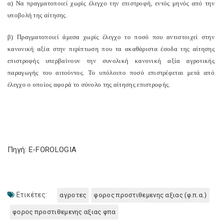
α) Να πραγματοποιεί χωρίς έλεγχο την επιστροφή, εντός μηνός από την
υποβολή της αίτησης.
β) Πραγματοποιεί άμεσα χωρίς έλεγχο το ποσό που αντιστοιχεί στην
κανονική αξία στην περίπτωση που τα ακαθάριστα έσοδα της αίτησης
επιστροφής υπερβαίνουν την συνολική κανονική αξία αγροτικής
παραγωγής του αιτούντος. Το υπόλοιπο ποσό επιστρέφεται μετά από
έλεγχο ο οποίος αφορά το σύνολο της αίτησης επιστροφής.
Πηγή: E-FOROLOGIA
Ετικέτες:
αγροτες
φορος προστιθεμενης αξιας (φ.π.α.)
φορος προστιθεμενης αξιας φπα