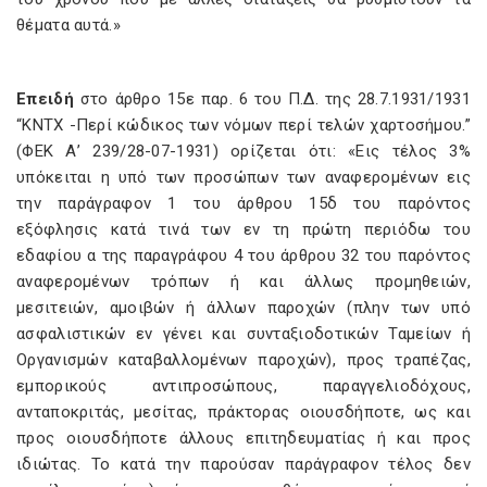
θέματα αυτά.»
Επειδή
στο άρθρο 15ε παρ. 6 του Π.Δ. της 28.7.1931/1931
“ΚΝΤΧ -Περί κώδικος των νόμων περί τελών χαρτοσήμου.”
(ΦΕΚ Α’ 239/28-07-1931) ορίζεται ότι: «Εις τέλος 3%
υπόκειται η υπό των προσώπων των αναφερομένων εις
την παράγραφον 1 του άρθρου 15δ του παρόντος
εξόφλησις κατά τινά των εν τη πρώτη περιόδω του
εδαφίου α της παραγράφου 4 του άρθρου 32 του παρόντος
αναφερομένων τρόπων ή και άλλως προμηθειών,
μεσιτειών, αμοιβών ή άλλων παροχών (πλην των υπό
ασφαλιστικών εν γένει και συνταξιοδοτικών Ταμείων ή
Οργανισμών καταβαλλομένων παροχών), προς τραπέζας,
εμπορικούς αντιπροσώπους, παραγγελιοδόχους,
ανταποκριτάς, μεσίτας, πράκτορας οιουσδήποτε, ως και
προς οιουσδήποτε άλλους επιτηδευματίας ή και προς
ιδιώτας. Το κατά την παρούσαν παράγραφον τέλος δεν