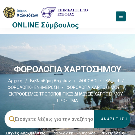
ΦΟΡΟΛΟΓΙΑ ΧΑΡΤΟΣΗΜΟΥ
Αρχική
/
Βιβλιοθήκη Αρχείων
/
ΦΟΡΟΛΟΓΙΣΤΙΚΑ_old
/
ΦΟΡΟΛΟΓΙΚΗ ΕΝΗΜΕΡΩΣΗ
/
ΦΟΡΟΛΟΓΙΑ ΧΑΡΤΟΣΗΜΟΥ
/
ΕΚΠΡΟΘΕΣΜΕΣ ΤΡΟΠΟΠΟΙΗΤΙΚΕΣ ΔΗΛΩΣΕΙΣ ΧΑΡΤΟΣΗΜΟΥ –
ΠΡΟΣΤΙΜΑ
Συχνές Αναζητήσεις:
Φορολογικη Ενημέρωση
,
Επιχειρήσεις