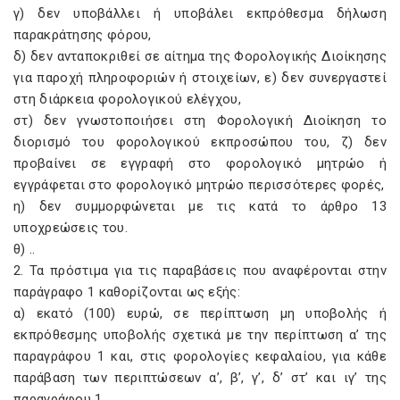
γ) δεν υποβάλλει ή υποβάλει εκπρόθεσμα δήλωση
παρακράτησης φόρου,
δ) δεν ανταποκριθεί σε αίτημα της Φορολογικής Διοίκησης
για παροχή πληροφοριών ή στοιχείων, ε) δεν συνεργαστεί
στη διάρκεια φορολογικού ελέγχου,
στ) δεν γνωστοποιήσει στη Φορολογική Διοίκηση το
διορισμό του φορολογικού εκπροσώπου του, ζ) δεν
προβαίνει σε εγγραφή στο φορολογικό μητρώο ή
εγγράφεται στο φορολογικό μητρώο περισσότερες φορές,
η) δεν συμμορφώνεται με τις κατά το άρθρο 13
υποχρεώσεις του.
θ) ..
2. Τα πρόστιμα για τις παραβάσεις που αναφέρονται στην
παράγραφο 1 καθορίζονται ως εξής:
α) εκατό (100) ευρώ, σε περίπτωση μη υποβολής ή
εκπρόθεσμης υποβολής σχετικά με την περίπτωση α’ της
παραγράφου 1 και, στις φορολογίες κεφαλαίου, για κάθε
παράβαση των περιπτώσεων α’, β’, γ’, δ’ στ’ και ιγ’ της
παραγράφου 1,