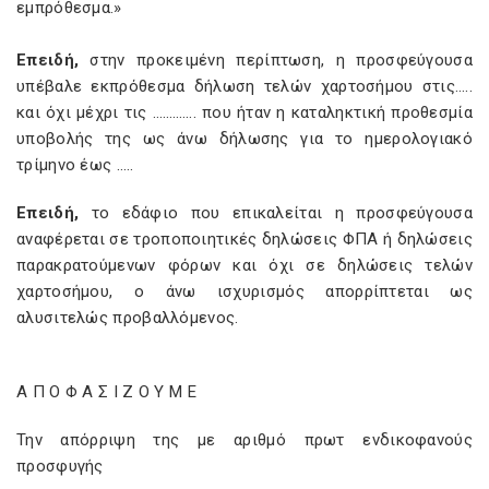
εμπρόθεσμα.»
Επειδή,
στην προκειμένη περίπτωση, η προσφεύγουσα
υπέβαλε εκπρόθεσμα δήλωση τελών χαρτοσήμου στις…..
και όχι μέχρι τις …………. που ήταν η καταληκτική προθεσμία
υποβολής της ως άνω δήλωσης για το ημερολογιακό
τρίμηνο έως …..
Επειδή,
το εδάφιο που επικαλείται η προσφεύγουσα
αναφέρεται σε τροποποιητικές δηλώσεις ΦΠΑ ή δηλώσεις
παρακρατούμενων φόρων και όχι σε δηλώσεις τελών
χαρτοσήμου, ο άνω ισχυρισμός απορρίπτεται ως
αλυσιτελώς προβαλλόμενος.
Α Π Ο Φ Α Σ
I
Ζ Ο Υ Μ Ε
Την απόρριψη της με αριθμό πρωτ ενδικοφανούς
προσφυγής