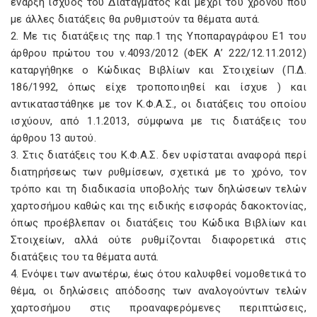
έναρξη ισχύος του Διατάγματος και μέχρι του χρόνου που
με άλλες διατάξεις θα ρυθμιστούν τα θέματα αυτά.
2. Με τις διατάξεις της παρ.1 της Υποπαραγράφου Ε1 του
άρθρου πρώτου του ν.4093/2012 (ΦΕΚ Α’ 222/12.11.2012)
καταργήθηκε ο Κώδικας Βιβλίων και Στοιχείων (Π.Δ.
186/1992, όπως είχε τροποποιηθεί και ίσχυε ) και
αντικαταστάθηκε με τον Κ.Φ.Α.Σ., οι διατάξεις του οποίου
ισχύουν, από 1.1.2013, σύμφωνα με τις διατάξεις του
άρθρου 13 αυτού.
3. Στις διατάξεις του Κ.Φ.Α.Σ. δεν υφίσταται αναφορά περί
διατηρήσεως των ρυθμίσεων, σχετικά με το χρόνο, τον
τρόπο και τη διαδικασία υποβολής των δηλώσεων τελών
χαρτοσήμου καθώς και της ειδικής εισφοράς δακοκτονίας,
όπως προέβλεπαν οι διατάξεις του Κώδικα Βιβλίων και
Στοιχείων, αλλά ούτε ρυθμίζονται διαφορετικά στις
διατάξεις του τα θέματα αυτά.
4. Ενόψει των ανωτέρω, έως ότου καλυφθεί νομοθετικά το
θέμα, οι δηλώσεις απόδοσης των αναλογούντων τελών
χαρτοσήμου στις προαναφερόμενες περιπτώσεις,