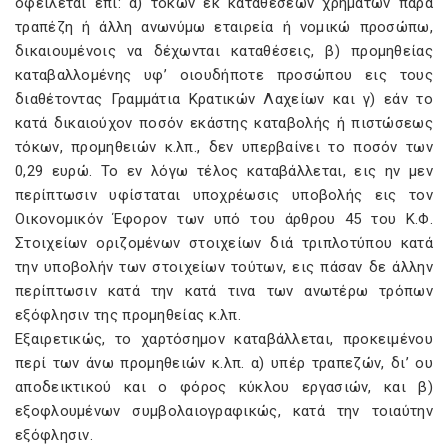
οφείλεται επί: α) τόκων εκ καταθέσεων χρημάτων παρά
τραπέζη ή άλλη ανωνύμω εταιρεία ή νομικώ προσώπω,
δικαιουμένοις να δέχωνται καταθέσεις, β) προμηθείας
καταβαλλομένης υφ’ οιουδήποτε προσώπου εις τους
διαθέτοντας Γραμμάτια Κρατικών Λαχείων και γ) εάν το
κατά δικαιούχον ποσόν εκάστης καταβολής ή πιστώσεως
τόκων, προμηθειών κ.λπ., δεν υπερβαίνει το ποσόν των
0,29 ευρώ. Το εν λόγω τέλος καταβάλλεται, εις ην μεν
περίπτωσιν υφίσταται υποχρέωσις υποβολής εις τον
Οικονομικόν Έφορον των υπό του άρθρου 45 του Κ.Φ.
Στοιχείων οριζομένων στοιχείων διά τριπλοτύπου κατά
την υποβολήν των στοιχείων τούτων, εις πάσαν δε άλλην
περίπτωσιν κατά την κατά τινα των ανωτέρω τρόπων
εξόφλησιν της προμηθείας κ.λπ.
Εξαιρετικώς, το χαρτόσημον καταβάλλεται, προκειμένου
περί των άνω προμηθειών κ.λπ. α) υπέρ τραπεζών, δι’ ου
αποδεικτικού και ο φόρος κύκλου εργασιών, και β)
εξοφλουμένων συμβολαιογραφικώς, κατά την τοιαύτην
εξόφλησιν.