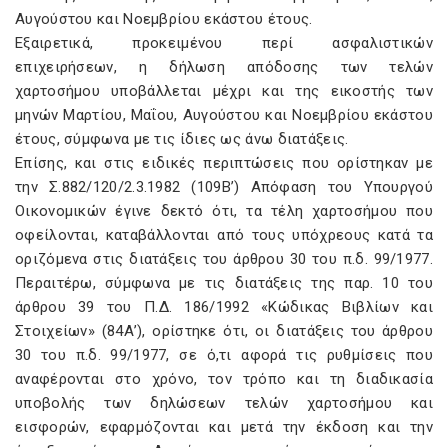
Αυγούστου και Νοεμβρίου εκάστου έτους.
Εξαιρετικά, προκειμένου περί ασφαλιστικών
επιχειρήσεων, η δήλωση απόδοσης των τελών
χαρτοσήμου υποβάλλεται μέχρι και της εικοστής των
μηνών Μαρτίου, Μαΐου, Αυγούστου και Νοεμβρίου εκάστου
έτους, σύμφωνα με τις ίδιες ως άνω διατάξεις.
Επίσης, και στις ειδικές περιπτώσεις που ορίστηκαν με
την Σ.882/120/2.3.1982 (109Β’) Απόφαση του Υπουργού
Οικονομικών έγινε δεκτό ότι, τα τέλη χαρτοσήμου που
οφείλονται, καταβάλλονται από τους υπόχρεους κατά τα
οριζόμενα στις διατάξεις του άρθρου 30 του π.δ. 99/1977.
Περαιτέρω, σύμφωνα με τις διατάξεις της παρ. 10 του
άρθρου 39 του Π.Δ. 186/1992 «Κώδικας Βιβλίων και
Στοιχείων» (84Α’), ορίστηκε ότι, οι διατάξεις του άρθρου
30 του π.δ. 99/1977, σε ό,τι αφορά τις ρυθμίσεις που
αναφέρονται στο χρόνο, τον τρόπο και τη διαδικασία
υποβολής των δηλώσεων τελών χαρτοσήμου και
εισφορών, εφαρμόζονται και μετά την έκδοση και την