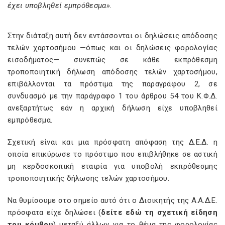
έχει υποβληθεί εμπρόθεσμα».
Στην διάταξη αυτή δεν εντάσσονται οι δηλώσεις απόδοσης
τελών χαρτοσήμου —όπως και οι δηλώσεις φορολογίας
εισοδήματος— συνεπώς σε κάθε εκπρόθεσμη
τροποποιητική δήλωση απόδοσης τελών χαρτοσήμου,
επιβάλλονται τα πρόστιμα της παραγράφου 2, σε
συνδυασμό με την παράγραφο 1 του άρθρου 54 του Κ.Φ.Δ.
ανεξαρτήτως εάν η αρχική δήλωση είχε υποβληθεί
εμπρόθεσμα.
Σχετική είναι και μια πρόσφατη απόφαση της Δ.Ε.Δ. η
οποία επικύρωσε το πρόστιμο που επιβλήθηκε σε αστική
μη κερδοσκοπική εταιρία για υποβολή εκπρόθεσμης
τροποποιητικής δήλωσης τελών χαρτοσήμου.
Να θυμίσουμε στο σημείο αυτό ότι ο Διοικητής της Α.Α.Δ.Ε.
πρόσφατα είχε δηλώσει (
δείτε εδώ τη σχετική είδηση
του κόμβου
) μεταξύ άλλων για το θέμα της φορολογίας