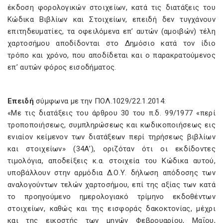
έκδοση φορολογικών στοιχείων, κατά τις διατάξεις του
Κώδικα Βιβλίων και Στοιχείων, επειδή δεν τυγχάνουν
επιτηδευματίες, τα οφειλόμενα επ’ αυτών (αμοιβών) τέλη
χαρτοσήμου αποδίδονται στο Δημόσιο κατά τον ίδιο
τρόπο και χρόνο, που αποδίδεται και ο παρακρατούμενος
επ’ αυτών φόρος εισοδήματος.
Επειδή
σύμφωνα με την ΠΟΛ.1029/22.1.2014:
«Με τις διατάξεις του άρθρου 30 του π.δ. 99/1977 «περί
τροποποιήσεως, συμπληρώσεως και κωδικοποιήσεως εις
ενιαίον κείμενον των διατάξεων περί τηρήσεως βιβλίων
και στοιχείων» (34Α’), οριζόταν ότι οι εκδίδοντες
τιμολόγια, αποδείξεις κ.α. στοιχεία του Κώδικα αυτού,
υποβάλλουν στην αρμόδια Δ.Ο.Υ. δήλωση απόδοσης των
αναλογούντων τελών χαρτοσήμου, επί της αξίας των κατά
το προηγούμενο ημερολογιακό τρίμηνο εκδοθέντων
στοιχείων, καθώς και της εισφοράς δακοκτονίας, μέχρι
και της εικοστής των μηνών Φεβρουαρίου, Μαΐου,