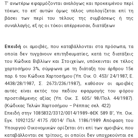
Τ’ ανωτέρω εφαρμόζονται αναλόγως και προκειμένου περί
τόκων, το επ’ αυτών όμως τέλος υπολογίζεται επί τη
βάσει των περί του τέλους της συμβάσεως ή της
συναλλαγής, εξ ης οι τόκοι απέρρευσαν, διατάξεων
Επειδή
οι αμοιβές, που καταβάλλονται στα πρόσωπα, τα
οποία δεν τυγχάνουν επιτηδευματίες, κατά τις διατάξεις
του Κώδικα Βιβλίων και Στοιχείων, υπόκεινται σε τέλος
χαρτοσήμου 3%, σύμφωνα με τη διάταξη του άρθρου 15ε
παρ. 6 του Κώδικα Χαρτοσήμου (Υπ. Οικ. Ο. 453/ 24/1987, Ε.
4438/28/1987, Σ. 2673/236/1987), καθόσον οι αμοιβές
αυτές είναι εκτός του πεδίου εφαρμογής του φόρου
προστιθέμενης αξίας (Υπ. Οικ. Σ. 605/ 98/Πολ. 44/1987).
(Κώδικας Τελών Χαρτοσήμου – Ρέππας σελ. 422)
Επειδή στην 1085832/3312/0014/1989-ΦΕΚ 589 Β’, Υπ. Οικ.
Εγκ. 1092125/ 4175 /0014/ Πολ. 1186/1989 Απόφαση του
Υπουργού Οικονομικών ορίζεται ότι επί των αμοιβών, που
καταβάλλονται σε τρίτους, οι οποίοι δεν υποχρεούνται σε