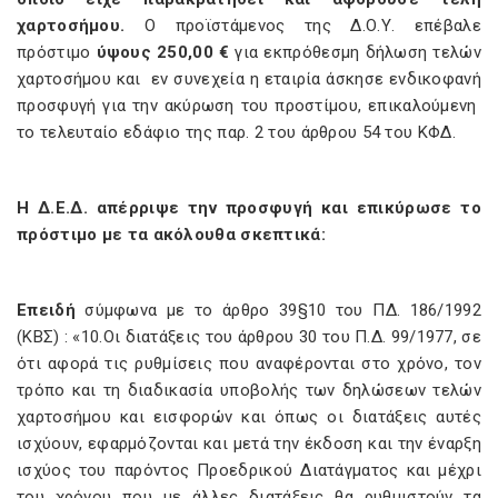
χαρτοσήμου.
Ο προϊστάμενος της Δ.Ο.Υ. επέβαλε
πρόστιμο
ύψους 250,00 €
για εκπρόθεσμη δήλωση τελών
χαρτοσήμου και εν συνεχεία η εταιρία άσκησε ενδικοφανή
προσφυγή για την ακύρωση του προστίμου, επικαλούμενη
το τελευταίο εδάφιο της παρ. 2 του άρθρου 54 του ΚΦΔ.
Η Δ.Ε.Δ. απέρριψε την προσφυγή και επικύρωσε το
πρόστιμο με τα ακόλουθα σκεπτικά:
Επειδή
σύμφωνα με το άρθρο 39§10 του ΠΔ. 186/1992
(ΚΒΣ) : «10.Οι διατάξεις του άρθρου 30 του Π.Δ. 99/1977, σε
ότι αφορά τις ρυθμίσεις που αναφέρονται στο χρόνο, τον
τρόπο και τη διαδικασία υποβολής των δηλώσεων τελών
χαρτοσήμου και εισφορών και όπως οι διατάξεις αυτές
ισχύουν, εφαρμόζονται και μετά την έκδοση και την έναρξη
ισχύος του παρόντος Προεδρικού Διατάγματος και μέχρι
του χρόνου που με άλλες διατάξεις θα ρυθμιστούν τα