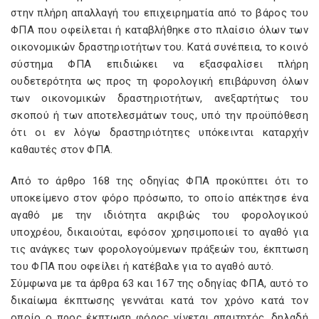
στην πλήρη απαλλαγή του επιχειρηματία από το βάρος του
ΦΠΑ που οφείλεται ή καταβλήθηκε στο πλαίσιο όλων των
οικονομικών δραστηριοτήτων του. Κατά συνέπεια, το κοινό
σύστημα ΦΠΑ επιδιώκει να εξασφαλίσει πλήρη
ουδετερότητα ως προς τη φορολογική επιβάρυνση όλων
των οικονομικών δραστηριοτήτων, ανεξαρτήτως του
σκοπού ή των αποτελεσμάτων τους, υπό την προϋπόθεση
ότι οι εν λόγω δραστηριότητες υπόκεινται καταρχήν
καθαυτές στον ΦΠΑ.
Από το άρθρο
168 της οδηγίας ΦΠΑ προκύπτει ότι το
υποκείμενο στον φόρο πρόσωπο, το οποίο απέκτησε ένα
αγαθό με την ιδιότητα ακριβώς του φορολογικού
υποχρέου, δικαιούται, εφόσον χρησιμοποιεί το αγαθό για
τις ανάγκες των φορολογούμενων πράξεών του, έκπτωση
του ΦΠΑ που οφείλει ή κατέβαλε για το αγαθό αυτό.
Σύμφωνα με τα άρθρα 63 και 167 της οδηγίας ΦΠΑ, αυτό το
δικαίωμα έκπτωσης γεννάται κατά τον χρόνο κατά τον
οποίο ο προς έκπτωση φόρος γίνεται απαιτητός, δηλαδή