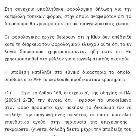
Στη συνέχεια υποβλήθηκε φορολογική δήλωση για την
καταβολή τοπικών φόρων, στην οποία αναφερόταν ότι το
διαμέρισμα θα χρησιμοποιείται ως επαγγελματικός χώρος.
Οι φορολογικές αρχές θεωρούν ότι η
Klub
δεν απέδειξε
κατά τη διάρκεια του φορολογικού ελέγχου ούτε ότι το εν
λόγω διαμέρισμα χρησιμοποιούνταν ήδη ούτε ότι θα
χρησιμοποιηθεί στο μέλλον για επαγγελματικούς σκοπούς.
Η υπόθεση κατέληξε στο εθνικό δικαστήριο το οποίο
υπέβαλε στο ΔΕΕ τα ακόλουθα προδικαστικά ερωτήματα:
«1)
Έχει το άρθρο
168, στοιχείο
α΄, της οδηγίας [ΦΠΑ]
(2006/112/ΕΚ) την έννοια ότι —εφόσον το υποκείμενο
στον φόρο πρόσωπο έχει ασκήσει το δικαίωμά του να
επιλέξει την υπαγωγή ενός ακινήτου, το οποίο αποτελεί
επενδυτικό αγαθό, στην περιουσία της επιχείρησης—
τεκμαίρεται (γίνεται δηλαδή δεκτό μέχρι την απόδειξη του