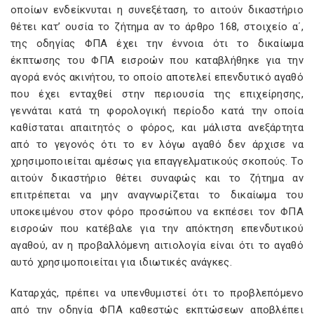
οποίων ενδείκνυται η συνεξέταση, το αιτούν δικαστήριο
θέτει κατ’ ουσία το ζήτημα αν το άρθρο
168, στοιχείο
α΄,
της οδηγίας ΦΠΑ έχει την έννοια ότι το δικαίωμα
έκπτωσης του ΦΠΑ εισροών που καταβλήθηκε για την
αγορά ενός ακινήτου, το οποίο αποτελεί επενδυτικό αγαθό
που έχει ενταχθεί στην περιουσία της επιχείρησης,
γεννάται κατά τη φορολογική περίοδο κατά την οποία
καθίσταται απαιτητός ο φόρος, και μάλιστα ανεξάρτητα
από το γεγονός ότι το εν λόγω αγαθό δεν άρχισε να
χρησιμοποιείται αμέσως για επαγγελματικούς σκοπούς. Το
αιτούν δικαστήριο θέτει συναφώς και το ζήτημα αν
επιτρέπεται να μην αναγνωρίζεται το δικαίωμα του
υποκειμένου στον φόρο προσώπου να εκπέσει τον ΦΠΑ
εισροών που κατέβαλε για την απόκτηση
επενδυτικού
αγαθού, αν η προβαλλόμενη αιτιολογία είναι ότι το αγαθό
αυτό χρησιμοποιείται για ιδιωτικές ανάγκες.
Καταρχάς, πρέπει να υπενθυμιστεί ότι το προβλεπόμενο
από την οδηγία ΦΠΑ καθεστώς εκπτώσεων αποβλέπει