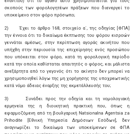
εναντίου) ότι το αγαθό αυτό χρησιμοποιείται για τους
σκοπούς των φορολογητέων πράξεων που διενεργεί το
υποκείμενο στον φόρο πρόσωπο;
2)
Έχει το άρθρο
168, στοιχείο
α΄, της οδηγίας [ΦΠΑ]
την έννοια ότι το δικαίωμα έκπτωσης του φόρου εισροών
γεννάται αμέσως, στην περίπτωση αγοράς ακινήτου που
υπήχθη στην περιουσία της επιχείρησης ενός προσώπου
που υπόκειται στον φόρο, κατά τη φορολογική περίοδο
κατά την οποία καθίσταται απαιτητός ο φόρος, και μάλιστα
ανεξάρτητα από το γεγονός ότι το ακίνητο δεν μπορεί να
χρησιμοποιηθεί λόγω της μη χορήγησης της υποχρεωτικής
κατά νόμο άδειας έναρξης της εκμετάλλευσής του;
3)
Συνάδει προς την οδηγία και τη νομολογιακή
ερμηνεία της η διοικητική πρακτική που, όπως η
εφαρμοζόμενη από τη βουλγαρική
Natsionalna Agentsia za
Prihodite
[Εθνική Υπηρεσία Δημόσιων Εσόδων], δεν
αναγνωρίζει το δικαίωμα των υποκείμενων σε ΦΠΑ