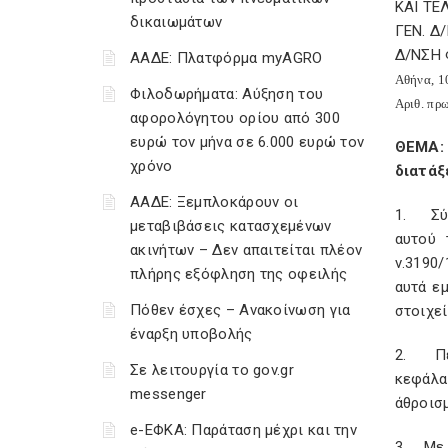
ΚΑΙ Τ
δικαιωμάτων
ΓΕΝ. Δ
Δ/ΝΣΗ
ΑΑΔΕ: Πλατφόρμα myAGRO
Αθήνα, 1
Φιλοδωρήματα: Αύξηση του
Αριθ. πρ
αφορολόγητου ορίου από 300
ευρώ τον μήνα σε 6.000 ευρώ τον
ΘΕΜΑ: 
χρόνο
διατάξ
ΑΑΔΕ: Ξεμπλοκάρουν οι
1. Σύμ
μεταβιβάσεις κατασχεμένων
αυτού 
ακινήτων – Δεν απαιτείται πλέον
ν.3190
πλήρης εξόφληση της οφειλής
αυτά ε
Πόθεν έσχες – Ανακοίνωση για
στοιχεί
έναρξη υποβολής
2. Περ
Σε λειτουργία το gov.gr
κεφάλα
messenger
άθροισ
e-ΕΦΚΑ: Παράταση μέχρι και την
3. Με τ