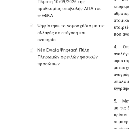
Πέμπτη 10/09/2026 της
εισφερ
προθεσμίας υποβολής ΑΠΔ του
άθροισ
e-ΕΦΚΑ
ατομικ
Ψηφίστηκε το νομοσχέδιο με τις
εταιρε
αλλαγές σε στέγαση και
που ανα
αναπηρία
4. Όπω
Νέα Ενιαία Ψηφιακή Πύλη
αναλόγ
Πληρωμών οφειλών φυσικών
υφιστά
προσώπων
μετασχ
αναγρά
υπόλοι
έγγραφό
5. Μετ
με τις 
πρέπει
συμπερ
συνέχε