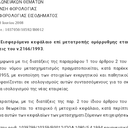
ΕΛΩΝΕΙΑΚΩΝ ΘΕΜΑΤΩΝ
/ΝΣΗ ΦΟΡΟΛΟΓΙΑΣ
 ΦΟΡΟΛΟΓΙΑΣ ΕΙΣΟΔΗΜΑΤΟΣ
0 Ιουνίου 2008
ωτ.: 1037050/10592/Β0012
Εισφερόμενο κεφάλαιο επί μετατροπής ομόρρυθμης εται
εις του ν.2166/1993.
φωνα με τις διατάξεις της παραγράφου 1 του άρθρου 2 του ν
του νόμου μετασχηματισμός πραγματοποιείται, κατά παρέκ
/1955, με ενοποίηση των στοιχείων ενεργητικού και παθητικ
μφανίζονται σε ισολογισμούς αυτών συντασσόμενους για το σ
α ισολογισμού της νέας εταιρείας.
αιτέρω, με τις διατάξεις της παρ. 2 του ίδιου άρθρου του
ιο θεωρείται το εταιρικό ή μετοχικό κεφάλαιο, κατά περίπτ
μα αυτών των κεφαλαίων των μετασχηματιζόμενων επιχειρήσεω
ην αριθ. 1039799/10359/Β0012/ΠΟΛ.1080/5.4.1994 ερμηνευτική 