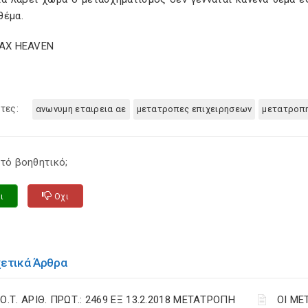
θέμα.
TAX HEAVEN
τες:
ανωνυμη εταιρεια αε
μετατροπες επιχειρησεων
μετατροπ
τό βοηθητικό;
ι
Οχι
χετικά Άρθρα
Ο.Τ. ΑΡΙΘ. ΠΡΩΤ.: 2469 ΕΞ 13.2.2018 ΜΕΤΑΤΡΟΠΗ
ΟΙ ΜΕ