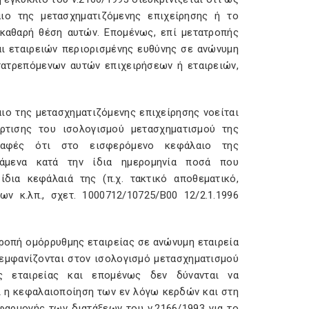
ιο της μετασχηματιζόμενης επιχείρησης ή το
 καθαρή θέση αυτών. Επομένως, επί μετατροπής
ι εταιρειών περιορισμένης ευθύνης σε ανώνυμη
τατρεπόμενων αυτών επιχειρήσεων ή εταιρειών,
ιο της μετασχηματιζόμενης επιχείρησης νοείται
ρτισης του ισολογισμού μετασχηματισμού της
ι σαφές ότι στο εισφερόμενο κεφάλαιο της
στάμενα κατά την ίδια ημερομηνία ποσά που
δια κεφάλαιά της (π.χ. τακτικό αποθεματικό,
 κ.λπ., σχετ. 1000712/10725/Β00 12/2.1.1996
ροπή ομόρρυθμης εταιρείας σε ανώνυμη εταιρεία
α εμφανίζονται στον ισολογισμό μετασχηματισμού
ς εταιρείας και επομένως δεν δύνανται να
ί η κεφαλαιοποίηση των εν λόγω κερδών και στη
φαρμογής των διατάξεων του ν.2166/1993 για το