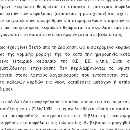
όμενο κεφάλαιο θεωρείται το εταιρικό ή μετοχικό κεφάλα
μα αυτών των κεφαλαίων (εταιρικών ή μετοχικών) και όχι η
ών επιχειρήσεων, ομορρύθμων και ετερορρύθμων εταιρειών κα
ία, ως εισφερόμενο κεφάλαιο θεωρείται το κεφάλαιο των με
γράφεται στο καταστατικό και εμφανίζεται στα βιβλία τους.
ς έχει γίνει δεκτό από τη Διοίκηση, ως εισφερόμενο κεφάλα
ως της νομικής μορφής της, το κατά την ημερομηνία κατά
μενο (εταιρικό κεφάλαιο της Ο.Ε., Ε.Ε. κ.λπ.). Είνα
ηματιζόμενης επιχείρησης δεν περιλαμβάνονται τα υφι
φονται στους λοιπούς λογαριασμούς που εντάσσονται στα ί
πο καθαρών κερδών εις νέον, καταθέσεις μετόχων ή εταίρων
 μας).
ά από όλα όσα αναφέρθηκαν πιο πάνω προκύπτει ότι σε μετατ
διατάξεις του ν.2166/1993, τα μη αναληφθέντα κέρδη τα οποί
 να μεταφερθούν υποχρεωτικά στα βιβλία της ανώνυμη
ιληφθούν στο κεφάλαιο της τελευταίας. Αν βεβαίως προηγηθε
ια λάβει χώρα ο μετασχηματισμός δεν γεννάται κανένα θέμα ε