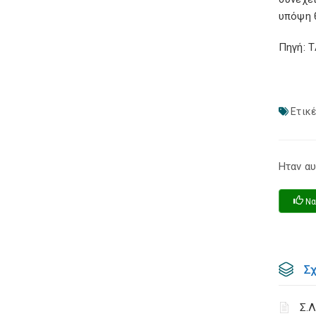
υπόψη 
Πηγή: 
Ετικέ
Ηταν αυ
Να
Σ
Σ.Λ