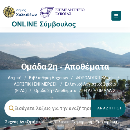
Ομάδα 2η - Αποθέματα
Αρχική
/
Βιβλιοθήκη Αρχείων
/
ΦΟΡΟΛΟΓΙΣΤΙΚΑ_old
/
ΛΟΓΙΣΤΙΚΗ ΕΝΗΜΕΡΩΣΗ
/
Ελληνικό Λογιστικό Σχέδιο
(ΕΓΛΣ)
/
Ομάδα 2η - Αποθέματα
/
ΕΓΛΣ – ΟΜΑΔΑ 2
Συχνές Αναζητήσεις:
Φορολογικη Ενημέρωση
,
Επιχειρήσεις