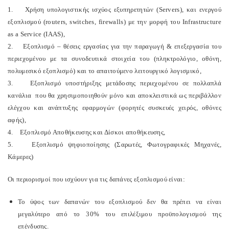
1. Χρήση υπολογιστικής ισχύος εξυπηρετητών (Servers), και ενεργού
εξοπλισμού (routers, switches, firewalls) με την μορφή του Infrastructure
as a Service (IAAS),
2. Εξοπλισμό – θέσεις εργασίας για την παραγωγή & επεξεργασία του
περιεχομένου με τα συνοδευτικά στοιχεία του (πληκτρολόγιο, οθόνη,
πολυμεσικό εξοπλισμό) και το απαιτούμενο λειτουργικό λογισμικό,
3. Εξοπλισμό υποστήριξης μετάδοσης περιεχομένου σε πολλαπλά
κανάλια που θα χρησιμοποιηθούν μόνο και αποκλειστικά ως περιβάλλον
ελέγχου και ανάπτυξης εφαρμογών (φορητές συσκευές χειρός, οθόνες
αφής),
4. Εξοπλισμό Αποθήκευσης και Δίσκοι αποθήκευσης,
5. Εξοπλισμό ψηφιοποίησης (Σαρωτές, Φωτογραφικές Μηχανές,
Κάμερες)
Οι περιορισμοί που ισχύουν για τις δαπάνες εξοπλισμού είναι:
Το ύψος των δαπανών του εξοπλισμού δεν θα πρέπει να είναι
μεγαλύτερο από το 30% του επιλέξιμου προϋπολογισμού της
επένδυσης.