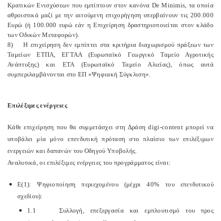
Κρατικών Ενισχύσεων που εμπίπτουν στον κανόνα De Minimis, τα οποία
αθροιστικά μαζί με την αιτούμενη επιχορήγηση υπερβαίνουν τις 200.000
Ευρώ (ή 100.000 ευρώ εάν η Επιχείρηση δραστηριοποιείται στον κλάδο
των Οδικών Μεταφορών).
8) Η επιχείρηση δεν εμπίπτει στα κριτήρια διαχωρισμού πράξεων των
Ταμείων ΕΤΠΑ, ΕΓΤΑΑ (Ευρωπαϊκό Γεωργικό Ταμείο Αγροτικής
Ανάπτυξης) και ΕΤΑ (Ευρωπαϊκό Ταμείο Αλιείας), όπως αυτά
συμπεριλαμβάνονται στο ΕΠ «Ψηφιακή Σύγκλιση».
Επιλέξιμες ενέργειες
Κάθε επιχείρηση που θα συμμετάσχει στη Δράση digi-content μπορεί να
υποβάλει μία μόνο επενδυτική πρόταση στο πλαίσιο των επιλέξιμων
ενεργειών και δαπανών του Οδηγού Υποβολής.
Αναλυτικά, οι επιλέξιμες ενέργειες του προγράμματος είναι:
Ε(1): Ψηφιοποίηση περιεχομένου (μέχρι 40% του επενδυτικού
σχεδίου):
1.1 Συλλογή, επεξεργασία και εμπλουτισμό του προς