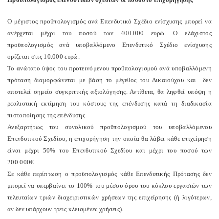
Ο μέγιστος προϋπολογισμός ανά Επενδυτικό Σχέδιο ενίσχυσης μπορεί να
ανέρχεται μέχρι του ποσού των 400.000 ευρώ. Ο ελάχιστος
προϋπολογισμός ανά υποβαλλόμενο Επενδυτικό Σχέδιο ενίσχυσης
ορίζεται στις 10.000 ευρώ.
Το ανώτατο ύψος του προτεινόμενου προϋπολογισμού ανά υποβαλλόμενη
πρόταση διαμορφώνεται με βάση το μέγεθος του Δικαιούχου και δεν
αποτελεί σημείο συγκριτικής αξιολόγησης. Αντίθετα, θα ληφθεί υπόψη η
ρεαλιστική εκτίμηση του κόστους της επένδυσης κατά τη διαδικασία
πιστοποίησης της επένδυσης.
Ανεξαρτήτως του συνολικού προϋπολογισμού του υποβαλλόμενου
Επενδυτικού Σχεδίου, η επιχορήγηση την οποία θα λάβει κάθε επιχείρηση
είναι μέχρι 50% του Επενδυτικού Σχεδίου και μέχρι του ποσού των
200.000€.
Σε κάθε περίπτωση ο προϋπολογισμός κάθε Επενδυτικής Πρότασης δεν
μπορεί να υπερβαίνει το 100% του μέσου όρου του κύκλου εργασιών των
τελευταίων τριών διαχειριστικών χρήσεων της επιχείρησης (ή λιγότερων,
αν δεν υπάρχουν τρεις κλεισμένες χρήσεις).