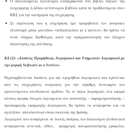
O αποκτούμενος εξοπλισμός καταγράφεται στο βιβλίο παγίων της
επιχείρησης ή άλλου αντίστοιχου βιβλίου κατά τα προβλεπόμενα στον
ΚΒΣ για την κατηγορία της επιχείρησης.
Σε περίπτωση που η επιχείρηση έχει προμηθευτεί τον αναγκαίο
εξοπλισμό μέσω μοντέλου «infrastructure as a service», θα πρέπει να
είναι πλήρως διαθέσιμος κατά την πραγματοποίηση του ελέγχου
υλοποίησης της επένδυσης.
ΚΔ (2): «Δαπάνες Προμήθειας Λογισμικού και Υπηρεσιών Λογισμικού με
την μορφή
Software
as
a
Service
»
Περιλαμβάνονται δαπάνες για την προμήθεια λογισμικού που κρίνονται
από τις επιχειρήσεις αναγκαίες για την εύρυθμη λειτουργία του
προτεινόμενου επενδυτικού σχεδίου. Το εν λόγω λογισμικό, είτε αφορά
κόστος αγοράς έτοιμου λογισμικού είτε ανάπτυξης – παραμετροποίησης –
προσαρμογής εφαρμογής λογισμικού, θα πρέπει να αναφέρεται και να
σχετίζεται αποκλειστικά στους σκοπούς της δράσης.
Λογισμικό που αναφέρεται σε λοιπές ανάγκες του δικαιούχου (ενδεικτικά
αναφέρονται αντι-ικά, office, εφαρμογές αυτοματοποίησης γραφείου,