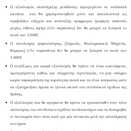
Ο εξοπλισμός υποστήριξης μετάδοσης περιεχομένου σε πολλαπλά
κανάλια που θα χρησιμοποιηθούν μόνο και αποκλειστικά ως
περιβάλλον ελέγχου και ανάπτυξης εφαρμογών (φορητές συσκευές
χειρός, οθόνες αφής) («3» παραπάνω) δεν θα μπορεί να ξεπερνά το
ποσό των 3.000€.
Ο εξοπλισμός ψηφιοποίησης [Σαρωτές, Φωτογραφικές Μηχανές,
Κάμερες] («5» παραπάνω) δεν θα μπορεί να ξεπερνά το ποσό των
3.000€.
Ο επιλέξιμος για αγορά εξοπλισμός θα πρέπει να είναι καινούργιος,
αμεταχείριστος καθώς και σύγχρονης τεχνολογίας, να μην υπάρχει
καμία παρακράτηση της κυριότητας αυτού και να είναι αναγκαίος ώστε
να εξυπηρετήσει άμεσα το γενικό σκοπό του επενδυτικού σχεδίου της
δράσης.
Ο εξοπλισμός που θα αγοραστεί θα πρέπει να εγκατασταθεί στον τόπο
υλοποίησης του επενδυτικού σχεδίου του Δικαιούχου και να διατηρηθεί
εν λειτουργία στον τόπο αυτό για μία πενταετία μετά την ολοκλήρωση
του έργου.