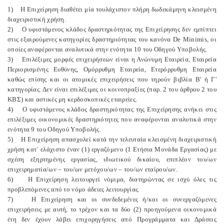
1) Η Επιχείρηση διαθέτει μία τουλάχιστον πλήρη δωδεκάμηνη κλεισμένη
διαχειριστική χρήση.
2) Ο υφιστάμενος κλάδος δραστηριότητας της Επιχείρησης δεν εμπίπτει
στις εξαιρούμενες κατηγορίες δραστηριότητας του κανόνα De Minimis, οι
οποίες αναφέρονται αναλυτικά στην ενότητα 10 του Οδηγού Υποβολής.
3) Επιλέξιμες μορφές επιχειρήσεων είναι η Ανώνυμη Εταιρεία, Εταιρεία
Περιορισμένης Ευθύνης, Ομόρρυθμη Εταιρεία, Ετερόρρυθμη Εταιρεία
καθώς επίσης και οι ατομικές επιχειρήσεις που τηρούν βιβλία Β' ή Γ'
κατηγορίας. Δεν είναι επιλέξιμες οι κοινοπραξίες (παρ. 2 του άρθρου 2 του
ΚΒΣ) και αστικές μη κερδοσκοπικές εταιρείες.
4) Ο υφιστάμενος κλάδος δραστηριότητας της Επιχείρησης ανήκει στις
επιλέξιμες οικονομικές δραστηριότητες που αναφέρονται αναλυτικά στην
ενότητα 9 του Οδηγού Υποβολής.
5) Η Επιχείρηση απασχολεί κατά την τελευταία κλεισμένη διαχειριστική
χρήση κατ΄ ελάχιστο έναν (1) εργαζόμενο (1 Ετήσια Μονάδα Εργασίας) με
σχέση εξηρτημένης εργασίας, ιδιωτικού δικαίου, επιπλέον του/ων
επιχειρηματία/ων – του/ων μετόχου/ων – του/ων εταίρου/ων.
6) Η Επιχείρηση λειτουργεί νόμιμα, διατηρώντας σε ισχύ όλες τις
προβλεπόμενες από το νόμο άδειες λειτουργίας.
7) Η Επιχείρηση και οι συνδεδεμένες ή/και οι συνεργαζόμενες
επιχειρήσεις με αυτή, τo τρέχον και τα δύο (2) προηγούμενα οικονομικά
έτη δεν έχουν λάβει επιχορηγήσεις από Προγράμματα και Δράσεις