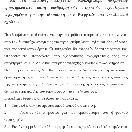
ΚΔ (3): «Δαπάνες Υπηρεσιών ολοκλήρωσης, προμήθειας
προπληρωμένων και/ή συνδρομητικών υπηρεσιών τεχνολογικού
περιεχομένου για την υλοποίηση των Ενεργειών του επενδυτικού
σχεδίου»
Περιλαμβάνονται δαπάνες για την προμήθεια υπηρεσιών που κρίνονται
από τον δικαιούχο αναγκαίες για την εύρυθμη λειτουργία και ολοκλήρωση
του προτεινόμενου έργου. Οι υπηρεσίες θα αφορούν δραστηριότητες και
υπηρεσίες που παρέχονται από εξωτερικούς, ανεξάρτητους προς την
επιχείρηση, συμβούλους και εταιρείες παροχής εξειδικευμένων υπηρεσιών.
Οι υπηρεσίες αυτές δεν θα πρέπει να συνιστούν διαρκή ή περιοδική
δραστηριότητα, ούτε να συνδέονται με τις συνήθεις λειτουργικές δαπάνες
της επιχείρησης π.χ. συνδρομές για διαφήμιση, ή τακτικές καμπάνιες ή
δαπάνες ενημέρωσης του δικαιούχου ή των πελατών του.
Επιλέξιμες δαπάνες αποτελούν τα παρακάτω:
1. Υπηρεσίες ανάπτυξης ψηφιακού υλικού διαφήμισης
2. Γραφιστικές υπηρεσίες για τον εμπλουτισμό του ψηφιακού
περιεχομένου
3. Εκπόνηση μελετών κάθε μορφής άμεσα σχετικές και εξειδικευμένες με