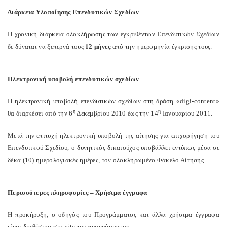
Διάρκεια Υλοποίησης Επενδυτικών Σχεδίων
Η χρονική διάρκεια ολοκλήρωσης των εγκριθέντων Επενδυτικών Σχεδίων
δε δύναται να ξεπερνά τους
12 μήνες
από την ημερομηνία έγκρισης τους.
Ηλεκτρονική υποβολή επενδυτικών σχεδίων
Η ηλεκτρονική υποβολή επενδυτικών σχεδίων στη δράση «digi-content»
η
η
θα διαρκέσει από την 6
Δεκεμβρίου 2010 έως την 14
Ιανουαρίου 2011.
Μετά την επιτυχή ηλεκτρονική υποβολή της αίτησης για επιχορήγηση του
Επενδυτικού Σχεδίου, ο δυνητικός δικαιούχος υποβάλλει εντύπως μέσα σε
δέκα (10) ημερολογιακές ημέρες, τον ολοκληρωμένο Φάκελο Αίτησης.
Περισσότερες πληροφορίες – Χρήσιμα έγγραφα
Η προκήρυξη, ο οδηγός του Προγράμματος και άλλα χρήσιμα έγγραφα
είναι διαθέσιμα στο site του προγράμματος: