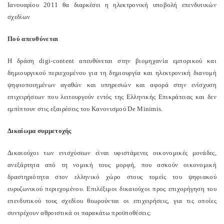
Ιανουαρίου 2011 θα διαρκέσει η ηλεκτρονική υποβολή επενδυτικών
σχεδίων
Πού απευθύνεται
Η δράση digi-content απευθύνεται στην βιομηχανία εμπορικού και
δημιουργικού περιεχομένου για τη δημιουργία και ηλεκτρονική διανομή
ψηφιοποιημένων αγαθών και υπηρεσιών και αφορά στην ενίσχυση
επιχειρήσεων που λειτουργούν εντός της Ελληνικής Επικράτειας και δεν
εμπίπτουν στις εξαιρέσεις του Κανονισμού De Minimis.
Δικαίωμα συμμετοχής
Δικαιούχοι των ενισχύσεων είναι υφιστάμενες οικονομικές μονάδες,
ανεξάρτητα από τη νομική τους μορφή, που ασκούν οικονομική
δραστηριότητα στον ελληνικό χώρο στους τομείς του ψηφιακού
ευρυζωνικού περιεχομένου. Επιλέξιμοι δικαιούχοι προς επιχορήγηση του
επενδυτικού τους σχεδίου θεωρούνται οι επιχειρήσεις, για τις οποίες
συντρέχουν αθροιστικά οι παρακάτω προϋποθέσεις: