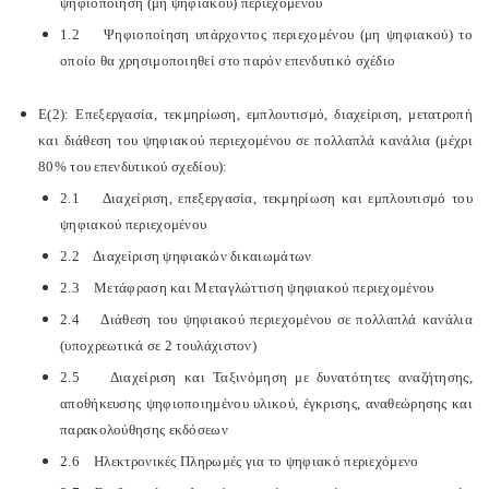
ψηφιοποίηση (μη ψηφιακού) περιεχομένου
1.2 Ψηφιοποίηση υπάρχοντος περιεχομένου (μη ψηφιακού) το
οποίο θα χρησιμοποιηθεί στο παρόν επενδυτικό σχέδιο
Ε(2): Επεξεργασία, τεκμηρίωση, εμπλουτισμό, διαχείριση, μετατροπή
και διάθεση του ψηφιακού περιεχομένου σε πολλαπλά κανάλια (μέχρι
80% του επενδυτικού σχεδίου):
2.1 Διαχείριση, επεξεργασία, τεκμηρίωση και εμπλουτισμό του
ψηφιακού περιεχομένου
2.2 Διαχείριση ψηφιακών δικαιωμάτων
2.3 Μετάφραση και Μεταγλώττιση ψηφιακού περιεχομένου
2.4 Διάθεση του ψηφιακού περιεχομένου σε πολλαπλά κανάλια
(υποχρεωτικά σε 2 τουλάχιστον)
2.5 Διαχείριση και Ταξινόμηση με δυνατότητες αναζήτησης,
αποθήκευσης ψηφιοποιημένου υλικού, έγκρισης, αναθεώρησης και
παρακολούθησης εκδόσεων
2.6 Ηλεκτρονικές Πληρωμές για το ψηφιακό περιεχόμενο