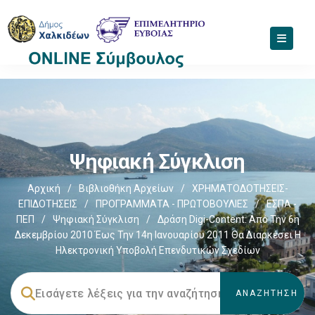
Ψηφιακή Σύγκλιση
Αρχική
/
Βιβλιοθήκη Αρχείων
/
ΧΡΗΜΑΤΟΔΟΤΗΣΕΙΣ-
ΕΠΙΔΟΤΗΣΕΙΣ
/
ΠΡΟΓΡΑΜΜΑΤΑ - ΠΡΩΤΟΒΟΥΛΙΕΣ
/
ΕΣΠΑ -
ΠΕΠ
/
Ψηφιακή Σύγκλιση
/
Δράση Digi-Content: Από Την 6η
Δεκεμβρίου 2010 Έως Την 14η Ιανουαρίου 2011 Θα Διαρκέσει Η
Ηλεκτρονική Υποβολή Επενδυτικών Σχεδίων