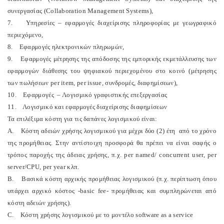
συνεργασίας (Collaboration Management Systems),
7. Υπηρεσίες – εφαρμογές διαχείρισης πληροφορίας με γεωγραφικό
περιεχόμενο,
8. Εφαρμογές ηλεκτρονικών πληρωμών,
9. Εφαρμογές μέτρησης της απόδοσης της εμπορικής εκμετάλλευσης των
εφαρμογών διάθεσης του ψηφιακού περιεχομένου στο κοινό (μέτρησης
των πωλήσεων per item, per issue, συνδρομές, διαφημίσεων),
10. Εφαρμογές – Λογισμικό γραφιστικής επεξεργασίας
11. Λογισμικό και εφαρμογές διαχείρισης διαφημίσεων
Τα επιλέξιμα κόστη για τις δαπάνες λογισμικού είναι:
A. Κόστη αδειών χρήσης λογισμικού για μέχρι δύο (2) έτη από το χρόνο
της προμήθειας. Στην αντίστοιχη προσφορά θα πρέπει να είναι σαφής ο
τρόπος παροχής της άδειας χρήσης, π.χ. per named/ concurrent user, per
server/CPU, per year κλπ.
B. Βασικά κόστη αρχικής προμήθειας λογισμικού (π.χ. περίπτωση όπου
υπάρχει αρχικό κόστος -basic fee- προμήθειας και συμπληρώνεται από
κόστη αδειών χρήσης).
C. Κόστη χρήσης λογισμικού με το μοντέλο software as a service