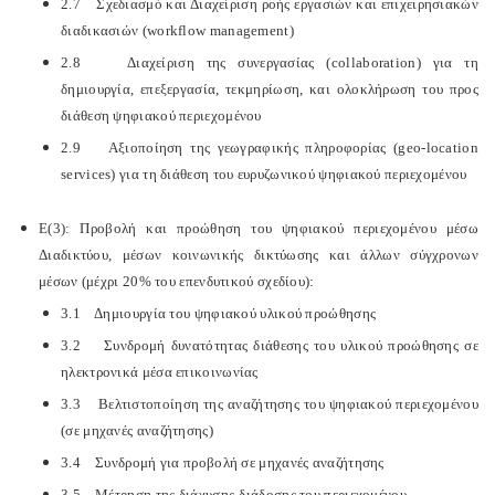
2.7 Σχεδιασμό και Διαχείριση ροής εργασιών και επιχειρησιακών
διαδικασιών (workflow management)
2.8 Διαχείριση της συνεργασίας (collaboration) για τη
δημιουργία, επεξεργασία, τεκμηρίωση, και ολοκλήρωση του προς
διάθεση ψηφιακού περιεχομένου
2.9 Αξιοποίηση της γεωγραφικής πληροφορίας (geo-location
services) για τη διάθεση του ευρυζωνικού ψηφιακού περιεχομένου
Ε(3): Προβολή και προώθηση του ψηφιακού περιεχομένου μέσω
Διαδικτύου, μέσων κοινωνικής δικτύωσης και άλλων σύγχρονων
μέσων (μέχρι 20% του επενδυτικού σχεδίου):
3.1 Δημιουργία του ψηφιακού υλικού προώθησης
3.2 Συνδρομή δυνατότητας διάθεσης του υλικού προώθησης σε
ηλεκτρονικά μέσα επικοινωνίας
3.3 Βελτιστοποίηση της αναζήτησης του ψηφιακού περιεχομένου
(σε μηχανές αναζήτησης)
3.4 Συνδρομή για προβολή σε μηχανές αναζήτησης
3.5 Μέτρηση της διάχυσης-διάδοσης του περιεχομένου