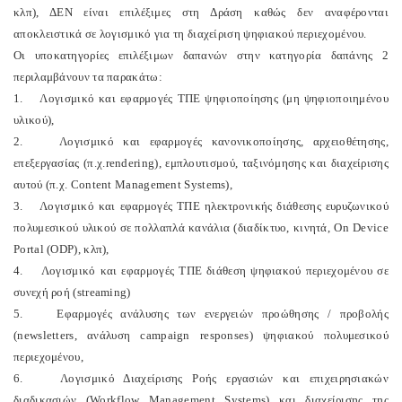
κλπ), ΔΕΝ είναι επιλέξιμες στη Δράση καθώς δεν αναφέρονται
αποκλειστικά σε λογισμικό για τη διαχείριση ψηφιακού περιεχομένου.
Οι υποκατηγορίες επιλέξιμων δαπανών στην κατηγορία δαπάνης 2
περιλαμβάνουν τα παρακάτω:
1. Λογισμικό και εφαρμογές ΤΠΕ ψηφιοποίησης (μη ψηφιοποιημένου
υλικού),
2. Λογισμικό και εφαρμογές κανονικοποίησης, αρχειοθέτησης,
επεξεργασίας (π.χ.rendering), εμπλουτισμού, ταξινόμησης και διαχείρισης
αυτού (π.χ. Content Management Systems),
3. Λογισμικό και εφαρμογές ΤΠΕ ηλεκτρονικής διάθεσης ευρυζωνικού
πολυμεσικού υλικού σε πολλαπλά κανάλια (διαδίκτυο, κινητά, On Device
Portal (ODP), κλπ),
4. Λογισμικό και εφαρμογές ΤΠΕ διάθεση ψηφιακού περιεχομένου σε
συνεχή ροή (streaming)
5. Εφαρμογές ανάλυσης των ενεργειών προώθησης / προβολής
(newsletters, ανάλυση campaign responses) ψηφιακού πολυμεσικού
περιεχομένου,
6. Λογισμικό Διαχείρισης Ροής εργασιών και επιχειρησιακών
διαδικασιών (Workflow Management Systems) και διαχείρισης της