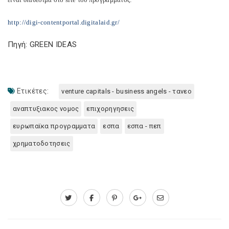
http://digi-contentportal.digitalaid.gr/
Πηγή: GREEN IDEAS
Ετικέτες:
venture capitals - business angels - τανεο
αναπτυξιακος νομος
επιχορηγησεις
ευρωπαϊκα προγραμματα
εσπα
εσπα - πεπ
χρηματοδοτησεις