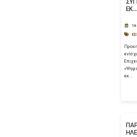
ΣΥΓ
ΕΚ...
16
Ε
Προκη
ενίσχ
Επιχε
«Ψηφι
εκ...
ΠΑΡ
ΗΛΕ