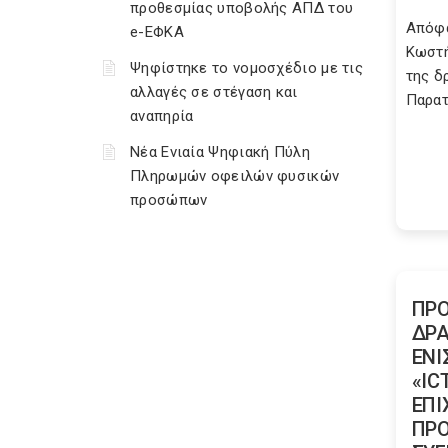
προθεσμίας υποβολής ΑΠΔ του
Απόφα
e-ΕΦΚΑ
Κωστή
Ψηφίστηκε το νομοσχέδιο με τις
της δ
αλλαγές σε στέγαση και
Παρατε
αναπηρία
Νέα Ενιαία Ψηφιακή Πύλη
Πληρωμών οφειλών φυσικών
προσώπων
ΠΡΟ
ΔΡΑ
ΕΝΙ
«IC
ΕΠΙ
ΠΡ