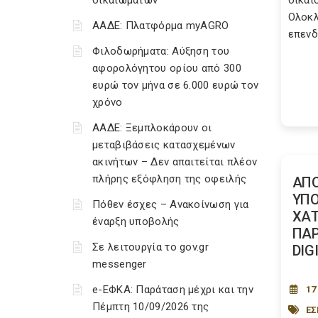
δικαιωμάτων
δικα
Ολοκλ
ΑΑΔΕ: Πλατφόρμα myAGRO
επενδ
Φιλοδωρήματα: Αύξηση του
αφορολόγητου ορίου από 300
ευρώ τον μήνα σε 6.000 ευρώ τον
χρόνο
ΑΑΔΕ: Ξεμπλοκάρουν οι
μεταβιβάσεις κατασχεμένων
ακινήτων – Δεν απαιτείται πλέον
πλήρης εξόφληση της οφειλής
ΑΠ
ΥΠΟ
Πόθεν έσχες – Ανακοίνωση για
ΧΑΤ
έναρξη υποβολής
ΠΑΡ
Σε λειτουργία το gov.gr
DIG
messenger
e-ΕΦΚΑ: Παράταση μέχρι και την
17
Πέμπτη 10/09/2026 της
Ε