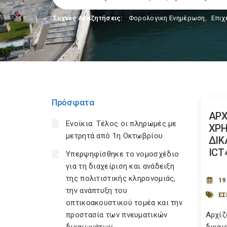
Συχνές Αναζητήσεις:
Φορολογικη Ενημέρωση
,
Επιχ
Πρόσφατα
ΑΡΧ
Ενοίκια: Τέλος οι πληρωμές με
ΧΡ
μετρητά από 1η Οκτωβρίου
ΔΙΚ
IC
Υπερψηφίσθηκε το νομοσχέδιο
για τη διαχείριση και ανάδειξη
της πολιτιστικής κληρονομιάς,
19
την ανάπτυξη του
Ε
οπτικοακουστικού τομέα και την
προστασία των πνευματικών
Αρχίζ