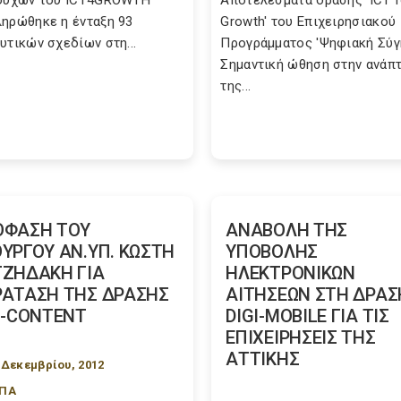
ιούχων του ICT4GROWTH
Αποτελέσματα δράσης 'ICT f
ηρώθηκε η ένταξη 93
Growth' του Επιχειρησιακού
υτικών σχεδίων στη...
Προγράμματος 'Ψηφιακή Σύγ
Σημαντική ώθηση στην ανάπ
της...
ΟΦΑΣΗ ΤΟΥ
ΑΝΑΒΟΛΗ ΤΗΣ
ΥΡΓΟΥ ΑΝ.ΥΠ. ΚΩΣΤΗ
ΥΠΟΒΟΛΗΣ
ΖΗΔΑΚΗ ΓΙΑ
ΗΛΕΚΤΡΟΝΙΚΩΝ
ΑΤΑΣΗ ΤΗΣ ΔΡΑΣΗΣ
ΑΙΤΗΣΕΩΝ ΣΤΗ ΔΡΑΣ
I-CONTENT
DIGI-MOBILE ΓΙΑ ΤΙΣ
ΕΠΙΧΕΙΡΗΣΕΙΣ ΤΗΣ
ΑΤΤΙΚΗΣ
 Δεκεμβρίου, 2012
ΣΠΑ