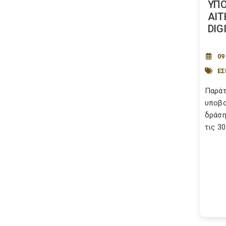
ΥΠ
ΑΙΤ
DIG
09
Ε
Παράτ
υποβο
δράση
τις 30