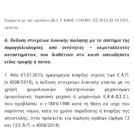
Σύμφωνα με την εγκύκλιο ΔΕΛ Ζ ΚΦΑΣ 1142901 ΕΞ 2015/26.10.2015,
ορίζεται:
Α. Έκδοση στοιχείων λιανικής πώλησης με το σύστημα της
παραγγελιοληψίας, από οντότητες – εκμεταλλευτές
καταστημάτων, που διαθέτουν στο κοινό οποιοδήποτε
είδος τροφής ή ποτού.
1. Από 01.01.2015, ημερομηνία έναρξης ισχύος των Ε.Λ.Π.
(ν.4308/2014), η έκδοση στοιχείων λιανικής γίνεται με τη
χρήση φορολογικών ηλεκτρονικών μηχανισμών
(φορολογική ταμειακή μηχανή ή μηχανισμό Ε.Α.Φ.Δ.Σ.Σ.),
που προβλέπει ο ν.1809/1988 κατά τη θέση σε ισχύ του
παρόντος νόμου, κατά το χρόνο παράδοσης ή έναρξης της
αποστολής, όταν πρόκειται για πώληση αγαθών (άρθρα 12
και 13 Ε.Λ.Π.-ν.4308/2014).