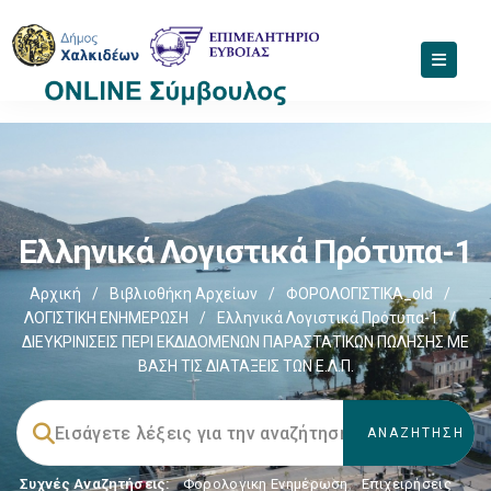
Ελληνικά Λογιστικά Πρότυπα-1
Αρχική
/
Βιβλιοθήκη Αρχείων
/
ΦΟΡΟΛΟΓΙΣΤΙΚΑ_old
/
ΛΟΓΙΣΤΙΚΗ ΕΝΗΜΕΡΩΣΗ
/
Ελληνικά Λογιστικά Πρότυπα-1
/
ΔΙΕΥΚΡΙΝΙΣΕΙΣ ΠΕΡΙ ΕΚΔΙΔΟΜΕΝΩΝ ΠΑΡΑΣΤΑΤΙΚΩΝ ΠΩΛΗΣΗΣ ΜΕ
ΒΑΣΗ ΤΙΣ ΔΙΑΤΑΞΕΙΣ ΤΩΝ Ε.Λ.Π.
Συχνές Αναζητήσεις:
Φορολογικη Ενημέρωση
,
Επιχειρήσεις