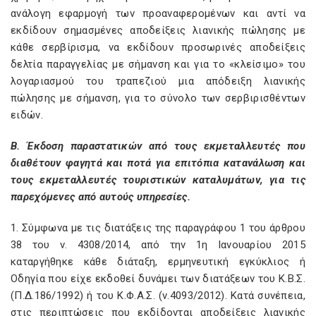
ανάλογη εφαρμογή των προαναφερομένων και αντί να
εκδίδουν σημασμένες αποδείξεις λιανικής πώλησης με
κάθε σερβίρισμα, να εκδίδουν προσωρινές αποδείξεις
δελτία παραγγελίας με σήμανση και για το «κλείσιμο» του
λογαριασμού του τραπεζιού μια απόδειξη λιανικής
πώλησης με σήμανση, για το σύνολο των σερβιρισθέντων
ειδών.
Β. Έκδοση παραστατικών από τους εκμεταλλευτές που
διαθέτουν φαγητά και ποτά για επιτόπια κατανάλωση και
τους εκμεταλλευτές τουριστικών καταλυμάτων, για τις
παρεχόμενες από αυτούς υπηρεσίες.
1. Σύμφωνα με τις διατάξεις της παραγράφου 1 του άρθρου
38 του ν. 4308/2014, από την 1η Ιανουαρίου 2015
καταργήθηκε κάθε διάταξη, ερμηνευτική εγκύκλιος ή
Οδηγία που είχε εκδοθεί δυνάμει των διατάξεων του Κ.Β.Σ.
(Π.Δ.186/1992) ή του Κ.Φ.Α.Σ. (ν.4093/2012). Κατά συνέπεια,
στις περιπτώσεις που εκδίδονται αποδείξεις λιανικής