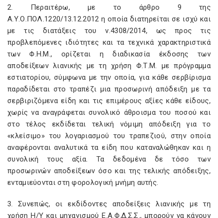
2. Περαιτέρω, με το άρθρο 9 της
Α.Υ.Ο.ΠΟΛ.1220/13.12.2012 η οποία διατηρείται σε ισχύ και
με τις διατάξεις του ν.4308/2014, ως προς τις
προβλεπόμενες ιδιότητες και τα τεχνικά χαρακτηριστικά
των Φ.Η.Μ., ορίζεται η διαδικασία έκδοσης των
αποδείξεων λιανικής με τη χρήση Φ.Τ.Μ. με πρόγραμμα
εστιατορίου, σύμφωνα με την οποία, για κάθε σερβίρισμα
παραδίδεται στο τραπέζι μια προσωρινή απόδειξη με τα
σερβιριζόμενα είδη και τις επιμέρους αξίες κάθε είδους,
χωρίς να αναγράφεται συνολικό άθροισμα του ποσού και
στο τέλος εκδίδεται τελική νόμιμη απόδειξη για το
«κλείσιμο» του λογαριασμού του τραπεζιού, στην οποία
αναφέρονται αναλυτικά τα είδη που καταναλώθηκαν και η
συνολική τους αξία. Τα δεδομένα δε τόσο των
προσωρινών αποδείξεων όσο και της τελικής απόδειξης,
ενταμιεύονται στη φορολογική μνήμη αυτής.
3. Συνεπώς, οι εκδίδοντες αποδείξεις λιανικής με τη
χρήση Η/Υ και μηχανισμού Ε.Α.Φ.Δ.Σ.Σ., μπορούν να κάνουν