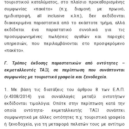
τουριστικού καταλύματος, στο πλαίσιο προκαθορισμένης
συμφωνίας «πακέτο» (π.χ. διαμονή με πρωινό,
ημιδιατροφή, all inclusive κ.λπ.), δεν εκδίδονται
διακεκριμένα παραστατικά από το εκάστοτε τμήμα, αλλά
εκδίδεται ένα παραστατικό συνολικά για τις
προσυμφωνημένες πωλήσεις αγαθών και παροχές
υπηρεσιών, που περιλαμβάνονται στο προσφερόμενο
«πακέτο».
Γ. Τρόπος έκδοσης παραστατικών από οντότητες –
εκμεταλλευτές ΤΑΞΙ, σε περίπτωση που συνάπτονται
συμφωνίες με τουριστικά γραφεία και ξενοδοχεία.
1. Με βάση τις διατάξεις του άρθρου 8 των Ε.Λ.Π.
(ν.4308/2014) για συναλλαγές μεταξύ οντοτήτων
εκδίδονται τιμολόγια. Οπότε στην περίπτωση κατά την
οποία οντότητα- εκμεταλλευτής ΤΑΞΙ συνάπτει
συμφωνητικά με άλλες οντότητες π.χ. τουριστικά γραφεία
ή ξενοδοχεία, για τη μεταφορά πελατών τους με αντίτιμο