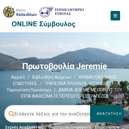
Πρωτοβουλία Jeremie
Αρχική
/
Βιβλιοθήκη Αρχείων
/
ΧΡΗΜΑΤΟΔΟΤΗΣΕΙΣ-
ΕΠΙΔΟΤΗΣΕΙΣ
/
ΤΡΑΠΕΖΙΚΑ ΠΡΟΙΟΝΤΑ - ΕΓΓΥΗΣΕΙΣ
/
Παρουσίαση Προϊόντων
/
ΔΑΝΕΙΑ JEREMIE ΜΕ ΠΟΡΟΥΣ ΤΟΥ
ΕΣΠΑ ΔΙΑΘΕΣΙΜΑ ΣΕ ΠΕΡΙΣΣΟΤΕΡΕΣ ΤΡΑΠΕΖΕΣ
Συχνές Αναζητήσεις:
Φορολογικη Ενημέρωση
,
Επιχειρήσεις