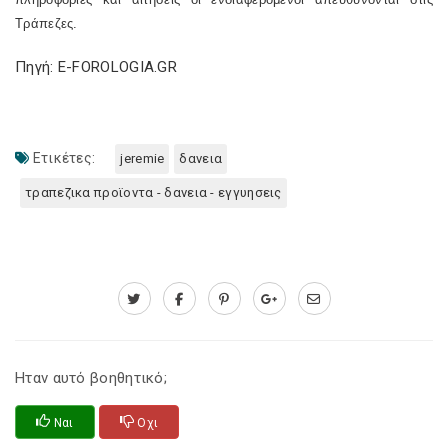
Τράπεζες.
Πηγή: E-FOROLOGIA.GR
Ετικέτες:
jeremie
δανεια
τραπεζικα προϊοντα - δανεια - εγγυησεις
Ηταν αυτό βοηθητικό;
Ναι
Οχι