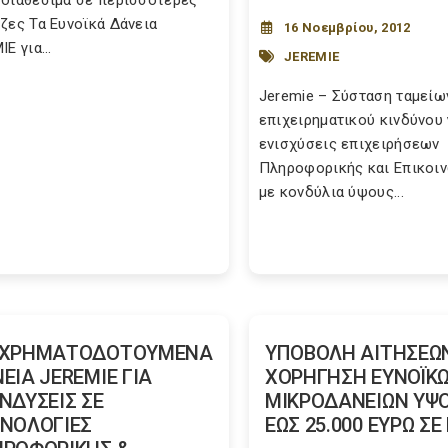
διαθέσιμα σε περισσότερες
ζες Τα Ευνοϊκά Δάνεια
16 Νοεμβρίου, 2012
E για...
JEREMIE
Jeremie – Σύσταση ταμείω
επιχειρηματικού κινδύνου 
ενισχύσεις επιχειρήσεων
Πληροφορικής και Επικοι
με κονδύλια ύψους...
ΓΧΡΗΜΑΤΟΔΟΤΟΥΜΕΝΑ
ΥΠΟΒΟΛΗ ΑΙΤΗΣΕΩΝ
ΕΙΑ JEREMIE ΓΙΑ
ΧΟΡΗΓΗΣΗ ΕΥΝΟΪΚ
ΝΔΥΣΕΙΣ ΣΕ
ΜΙΚΡΟΔΑΝΕΙΩΝ ΥΨ
ΝΟΛΟΓΙΕΣ
ΕΩΣ 25.000 ΕΥΡΩ Σ