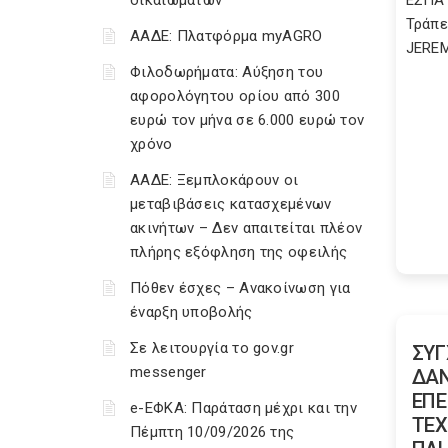
δικαιωμάτων
ΕΣΠΑ 
Τράπε
ΑΑΔΕ: Πλατφόρμα myAGRO
JEREMI
Φιλοδωρήματα: Αύξηση του
αφορολόγητου ορίου από 300
ευρώ τον μήνα σε 6.000 ευρώ τον
χρόνο
ΑΑΔΕ: Ξεμπλοκάρουν οι
μεταβιβάσεις κατασχεμένων
ακινήτων – Δεν απαιτείται πλέον
πλήρης εξόφληση της οφειλής
Πόθεν έσχες – Ανακοίνωση για
έναρξη υποβολής
Σε λειτουργία το gov.gr
ΣΥ
messenger
ΔΑΝ
ΕΠΕ
e-ΕΦΚΑ: Παράταση μέχρι και την
TΕΧ
Πέμπτη 10/09/2026 της