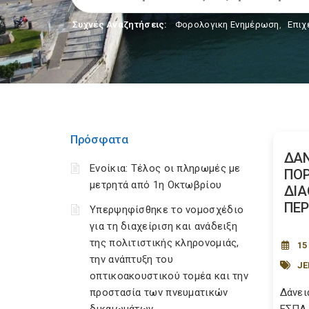
Συχνές Αναζητήσεις:
Φορολογικη Ενημέρωση
,
Επιχ
Πρόσφατα
ΔΑΝ
Ενοίκια: Τέλος οι πληρωμές με
ΠΟΡ
μετρητά από 1η Οκτωβρίου
ΔΙΑ
ΠΕΡ
Υπερψηφίσθηκε το νομοσχέδιο
για τη διαχείριση και ανάδειξη
της πολιτιστικής κληρονομιάς,
15
την ανάπτυξη του
JE
οπτικοακουστικού τομέα και την
προστασία των πνευματικών
Δάνει