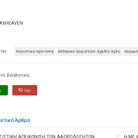
TAXHEAVEN
τες:
λογιστικα προτυπα
ελληνικο λογιστικο σχεδιο εγλς
κυρωσ
τό βοηθητικό;
ι
Οχι
χετικά Άρθρα
ΓΙΣΤΙΚΗ ΑΠΕΙΚΟΝΙΣΗ ΤΩΝ ΑΦΟΡΟΛΟΓΗΤΩΝ
Η ΜΕ 