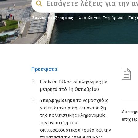
Συχνές Αναζητήσεις:
Φορολογικη Ενημέρωση
,
Επιχ
Πρόσφατα
Ενοίκια: Τέλος οι πληρωμές με
μετρητά από 1η Οκτωβρίου
Υπερψηφίσθηκε το νομοσχέδιο
για τη διαχείριση και ανάδειξη
Αυστηρ
της πολιτιστικής κληρονομιάς,
επιχει
την ανάπτυξη του
οπτικοακουστικού τομέα και την
προστασία των πνευματικών