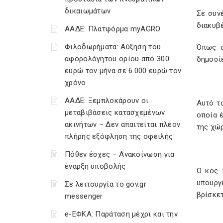
δικαιωμάτων
Σε συν
διακυβ
ΑΑΔΕ: Πλατφόρμα myAGRO
Φιλοδωρήματα: Αύξηση του
Όπως α
αφορολόγητου ορίου από 300
δημοσί
ευρώ τον μήνα σε 6.000 ευρώ τον
χρόνο
ΑΑΔΕ: Ξεμπλοκάρουν οι
Αυτό τ
μεταβιβάσεις κατασχεμένων
οποία έ
ακινήτων – Δεν απαιτείται πλέον
της χώ
πλήρης εξόφληση της οφειλής
Πόθεν έσχες – Ανακοίνωση για
έναρξη υποβολής
Ο κος 
υπουργε
Σε λειτουργία το gov.gr
βρίσκε
messenger
e-ΕΦΚΑ: Παράταση μέχρι και την