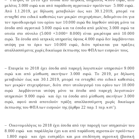
μελέτες 3.000 ευρώ και από παράδοση αγροτικών προϊόντων 5.000 ευρώ.
Από 1.1.2019, με δήλωση μεταβολών έως και 30.1.2019, μπορεί να
ενταχθεί στο ειδικό καθεστώς των μικρών επιχειρήσεων, δεδομένου ότι για
τον προσδιορισμό του ορίου των 10.000 ευρώ θα ληφθούν υπόψη μόνο τα
έσοδα από αγροτικά 5.000 ευρώ και τα έσοδα από μελέτες 3.000 ευρώ τα
οποία στο σύνολο (5.000 +3.000= 8.000) είναι μικρότερα από 10.000
ευρώ. Τα έσοδα από ιατρικές υπηρεσίες ύψους 4.000 ευρώ δεν λαμβάνονται
υπόψη για το όριο των 10.000 ευρώ, διότι πρόκειται για πράξεις
απαλλασσόμενες χωρίς δικαίωμα έκπτωσης του ΦΠΑ των εισροών τους.
– Εταιρεία το 2018 έχει έσοδα από παροχή λογιστικών υπηρεσιών 9.000
ευρώ και από μίσθωση ακινήτων 3.000 ευρώ. Το 2019, με δήλωση
μεταβολών έως και 30.1.2019, μπορεί να ενταχθεί στο ειδικό καθεστώς
των μικρών επιχειρήσεων, διότι στον υπολογισμό του ορίου των 10.000
ευρώ λαμβάνονται υπόψη μόνο τα έσοδα από παροχή λογιστικών
υπηρεσιών 9.000 ευρώ και όχι τα έσοδα από μίσθωση ακινήτων 3.000
ευρώ, αφού αυτά αποτελούν πράξη απαλλασσόμενη χωρίς δικαίωμα
έκπτωσης του ΦΠΑ των εισροών της (άρθρο 22 παρ. 1 περ. κστ’).
– Οικονομολόγος το 2018 έχει έσοδα από την παροχή των υπηρεσιών του
8.000 ευρώ και παράλληλα έχει και από παράδοση αγροτικών προϊόντων
1.800 ευρώ και έχει εισπράξει και μια επιδότηση αγροτική (βασική