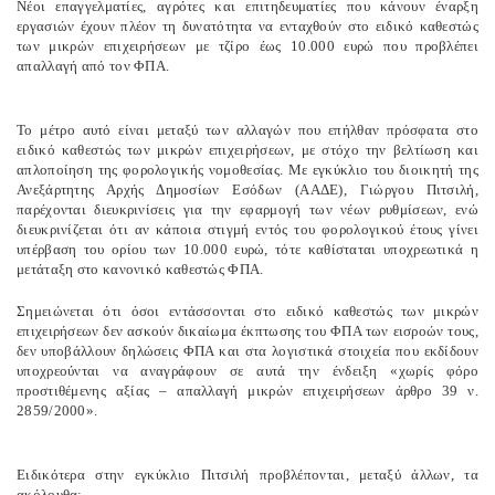
Νέοι επαγγελματίες, αγρότες και επιτηδευματίες που κάνουν έναρξη
εργασιών έχουν πλέον τη δυνατότητα να ενταχθούν στο ειδικό καθεστώς
των μικρών επιχειρήσεων με τζίρο έως 10.000 ευρώ που προβλέπει
απαλλαγή από τον ΦΠΑ.
Το μέτρο αυτό είναι μεταξύ των αλλαγών που επήλθαν πρόσφατα στο
ειδικό καθεστώς των μικρών επιχειρήσεων, με στόχο την βελτίωση και
απλοποίηση της φορολογικής νομοθεσίας. Με εγκύκλιο του διοικητή της
Ανεξάρτητης Αρχής Δημοσίων Εσόδων (ΑΑΔΕ),
Γιώργου Πιτσιλή
,
παρέχονται διευκρινίσεις για την εφαρμογή των νέων ρυθμίσεων, ενώ
διευκρινίζεται ότι αν κάποια στιγμή εντός του φορολογικού έτους γίνει
υπέρβαση του ορίου των 10.000 ευρώ, τότε καθίσταται υποχρεωτικά η
μετάταξη στο κανονικό καθεστώς ΦΠΑ.
Σημειώνεται ότι όσοι εντάσσονται στο ειδικό καθεστώς των μικρών
επιχειρήσεων δεν ασκούν δικαίωμα έκπτωσης του ΦΠΑ των εισροών τους,
δεν υποβάλλουν δηλώσεις ΦΠΑ και στα λογιστικά στοιχεία που εκδίδουν
υποχρεούνται να αναγράφουν σε αυτά την ένδειξη «χωρίς φόρο
προστιθέμενης αξίας – απαλλαγή μικρών επιχειρήσεων άρθρο 39 ν.
2859/2000».
Ειδικότερα στην εγκύκλιο Πιτσιλή προβλέπονται, μεταξύ άλλων, τα
ακόλουθα: