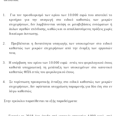
1.
Για τον προσδιορισμό των ορίου των 10.000 ευρώ που αποτελεί το
κριτήριο για την υπαγωγή στο ειδικό καθεστώς των μικρών
επιχειρήσεων, δεν λαμβάνονται υπόψη οι μεταβιβάσεις ενσώματων ή
άυλων αγαθών επένδυσης, καθώς και οι απαλλασσόμενες πράξεις χωρίς
δικαίωμα έκπτωσης.
2.
Προβλέπεται η δυνατότητα υπαγωγής των υποκειμένων στο ειδικό
καθεστώς των μικρών επιχειρήσεων από την έναρξη των εργασιών
τους.
3.
Η υπέρβαση του ορίου των 10.000 ευρώ εντός του φορολογικού έτους
καθιστά υποχρεωτική τη μετάταξη των υποκειμένων στο κανονικό
καθεστώς ΦΠΑ εντός του φορολογικού έτους.
4.
Σε περίπτωση προαιρετικής ένταξης στο ειδικό καθεστώς των μικρών
επιχειρήσεων, δεν υφίσταται υποχρέωση παραμονής για δύο έτη στο εν
λόγω καθεστώς.
Στην εγκύκλιο παρατίθενται τα εξής παραδείγματα:
– Γιατρός το 2018 έχει έσοδα από ιατρικές υπηρεσίες 4.000 ευρώ, από