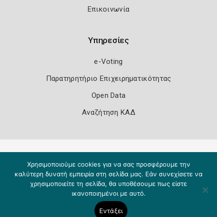
Επικοινωνία
Υπηρεσίες
e-Voting
Παρατηρητήριο Επιχειρηματικότητας
Open Data
Αναζήτηση ΚΑΔ
Πολιτική Ασφάλειας
Όροι Χρήσης
Χρησιμοποιούμε cookies για να σας προσφέρουμε την
Copyright 2026
Knowledge A.E.
καλύτερη δυνατή εμπειρία στη σελίδα μας. Εάν συνεχίσετε να
χρησιμοποιείτε τη σελίδα, θα υποθέσουμε πως είστε
ικανοποιημένοι με αυτό.
Εντάξει