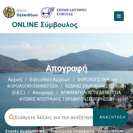
Απογραφή
Αρχική
/
Βιβλιοθήκη Αρχείων
/
ΦΟΡΟΛΟΓΙΣΤΙΚΑ_old
/
ΦΟΡΟΛΟΓΙΚΗ ΕΝΗΜΕΡΩΣΗ
/
ΚΩΔΙΚΑΣ ΒΙΒΛΙΩΝ ΚΑΙ ΣΤΟΙΧΕΙΩΝ
(Κ.Β.Σ.)
/
Απογραφή
/
ΑΠΑΛΛΑΓΗ ΑΠΟ ΤΗ ΔΙΕΝΕΡΓΕΙΑ
ΦΥΣΙΚΗΣ ΑΠΟΓΡΑΦΗΣ ΤΩΝ ΜΙΚΡΩΝ ΕΠΙΧΕΙΡΗΣΕΩΝ
Συχνές Αναζητήσεις:
Φορολογικη Ενημέρωση
,
Επιχειρήσεις