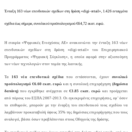
Ένταξη 163 νέων επενδυτικών σχεδίων στη δράση «
digi
–
retail
», 1.426 ενταγμένα
σχέδια έως σήμερα, συνολικού προϋπολογισμού €64,72 εκατ. ευρώ.
H εταιρία «Ψηφιακές Ενισχύσεις ΑΕ» ανακοινώνει την ένταξη 163 νέων
επενδυτικών σχεδίων στη δράση «digi-retail» του Επιχειρησιακού
Προγράμματος «Ψηφιακή Σύγκλιση», η οποία αφορά στην αξιοποίηση
των νέων τεχνολογιών στον τομέα της λιανικής.
Τα
163 νέα επενδυτικά σχέδια
που εντάσσονται, έχουν
συνολικό
προϋπολογισμό €6.60 εκατ. ευρώ
και η συνολική επιχορήγηση
(δημόσια
δαπάνη)
που εγκρίθηκε ανέρχεται σε
€3.85 εκατ. ευρώ
και προέρχεται
από πόρους του ΕΣΠΑ 2007-2013. Οι εγκεκριμένες επιχειρήσεις, εφ’ όσον
το επιθυμούν, μπορούν με την έναρξη του επενδυτικού τους σχεδίου να
λαμβάνουν προκαταβολή ύψους 35% της δημόσιας επιχορήγησης που τους
αναλογεί, βάσει όσων προβλέπονται στους Οδηγούς της δράσης.