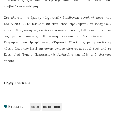
αξιοποιώντας τις δυνατότητες της τεχνολογίας για την ηλεκτρονική τους
προβολή και προώθηση.
Στο πλαίσιο της δράσης «digi-retail» διατίθενται συνολικά πόροι του
ΕΣΠΑ 2007-2013 ύψους €100 εκατ. ευρώ, προκειμένου να ενισχυθούν
κατά 50% τεχνολογικές επενδύσεις συνολικού ύψους €200 εκατ. ευρώ από
επιχειρήσεις λιανικής. Η δράση εντάσσεται στο πλαίσιο του
Επιχειρησιακού Προγράμματος «Ψηφιακή Σύγκλιση», με τη συνδρομή
πόρων όλων των ΠΕΠ και συγχρηματοδοτείται σε ποσοστό 85% από το
Ευρωπαϊκό Ταμείο Περιφερειακής Ανάπτυξης και 15% από εθνικούς
πόρους.
Πηγή: ESPA.GR
Ετικέτες:
εσπα
εσπα - πεπ