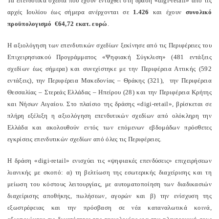
Τα επενδυτικά σχέδια που έχουν ενταχθεί στη δράση «digi-retail» από τις
αρχές Ιουλίου έως σήμερα ανέρχονται σε
1.426
και έχουν
συνολικό
προϋπολογισμό €64,72 εκατ. ευρώ
.
H αξιολόγηση των επενδυτικών σχεδίων ξεκίνησε από τις Περιφέρειες του
Επιχειρησιακού Προγράμματος «Ψηφιακή Σύγκλιση» (481 εντάξεις
σχεδίων έως σήμερα) και συνεχίστηκε με την Περιφέρεια Αττικής (592
εντάξεις), την Περιφέρεια Μακεδονίας – Θράκης (321), την Περιφέρεια
Θεσσαλίας – Στερεάς Ελλάδας – Ηπείρου (28) και την Περιφέρεια Κρήτης
και Νήσων Αιγαίου. Στο πλαίσιο της δράσης «digi-retail», βρίσκεται σε
πλήρη εξέλιξη η αξιολόγηση επενδυτικών σχεδίων από ολόκληρη την
Ελλάδα και ακολουθούν εντός των επόμενων εβδομάδων πρόσθετες
εγκρίσεις επενδυτικών σχεδίων από όλες τις Περιφέρειες.
Η δράση «digi-retail» ενισχύει τις «ψηφιακές επενδύσεις» επιχειρήσεων
λιανικής με σκοπό: α) τη βελτίωση της εσωτερικής διαχείρισης και τη
μείωση του κόστους λειτουργίας, με αυτοματοποίηση των διαδικασιών
διαχείρισης αποθήκης, πωλήσεων, αγορών και β) την ενίσχυση της
εξωστρέφειας και την πρόσβαση σε νέα καταναλωτικά κοινά,