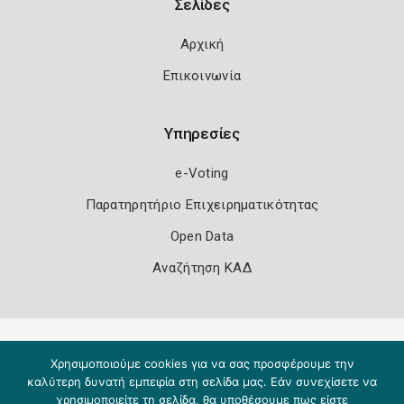
Σελίδες
Αρχική
Επικοινωνία
Υπηρεσίες
e-Voting
Παρατηρητήριο Επιχειρηματικότητας
Open Data
Αναζήτηση ΚΑΔ
Πολιτική Ασφάλειας
Όροι Χρήσης
Χρησιμοποιούμε cookies για να σας προσφέρουμε την
Copyright 2026
Knowledge A.E.
καλύτερη δυνατή εμπειρία στη σελίδα μας. Εάν συνεχίσετε να
χρησιμοποιείτε τη σελίδα, θα υποθέσουμε πως είστε