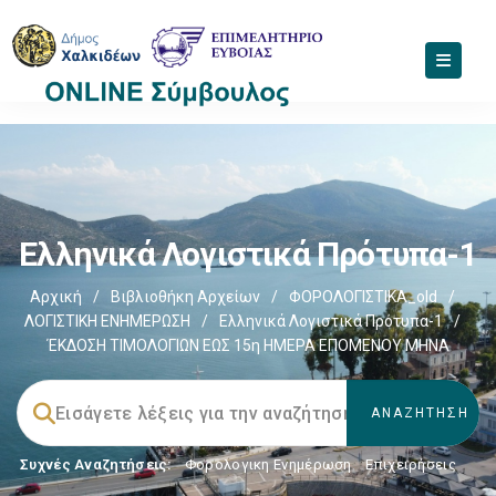
Ελληνικά Λογιστικά Πρότυπα-1
Αρχική
/
Βιβλιοθήκη Αρχείων
/
ΦΟΡΟΛΟΓΙΣΤΙΚΑ_old
/
ΛΟΓΙΣΤΙΚΗ ΕΝΗΜΕΡΩΣΗ
/
Ελληνικά Λογιστικά Πρότυπα-1
/
ΈΚΔΟΣΗ ΤΙΜΟΛΟΓΙΩΝ ΕΩΣ 15η ΗΜΕΡΑ ΕΠΟΜΕΝΟΥ ΜΗΝΑ
Συχνές Αναζητήσεις:
Φορολογικη Ενημέρωση
,
Επιχειρήσεις