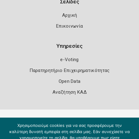
Σελίδες
Αρχική
Επικοινωνία
Υπηρεσίες
e-Voting
Παρατηρητήριο Επιχειρηματικότητας
Open Data
Αναζήτηση ΚΑΔ
Πολιτική Ασφάλειας
Όροι Χρήσης
Χρησιμοποιούμε cookies για να σας προσφέρουμε την
Copyright 2026
Knowledge A.E.
καλύτερη δυνατή εμπειρία στη σελίδα μας. Εάν συνεχίσετε να
χρησιμοποιείτε τη σελίδα, θα υποθέσουμε πως είστε