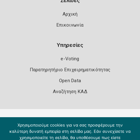
Σελίδες
Αρχική
Επικοινωνία
Υπηρεσίες
e-Voting
Παρατηρητήριο Επιχειρηματικότητας
Open Data
Αναζήτηση ΚΑΔ
Πολιτική Ασφάλειας
Όροι Χρήσης
Χρησιμοποιούμε cookies για να σας προσφέρουμε την
Copyright 2026
Knowledge A.E.
καλύτερη δυνατή εμπειρία στη σελίδα μας. Εάν συνεχίσετε να
χρησιμοποιείτε τη σελίδα, θα υποθέσουμε πως είστε