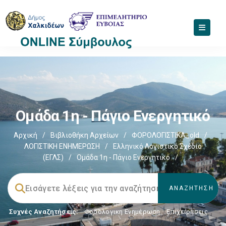
Ομάδα 1η - Πάγιο Ενεργητικό
Αρχική
/
Βιβλιοθήκη Αρχείων
/
ΦΟΡΟΛΟΓΙΣΤΙΚΑ_old
/
ΛΟΓΙΣΤΙΚΗ ΕΝΗΜΕΡΩΣΗ
/
Ελληνικό Λογιστικό Σχέδιο
(ΕΓΛΣ)
/
Ομάδα 1η - Πάγιο Ενεργητικό
/
Συχνές Αναζητήσεις:
Φορολογικη Ενημέρωση
,
Επιχειρήσεις