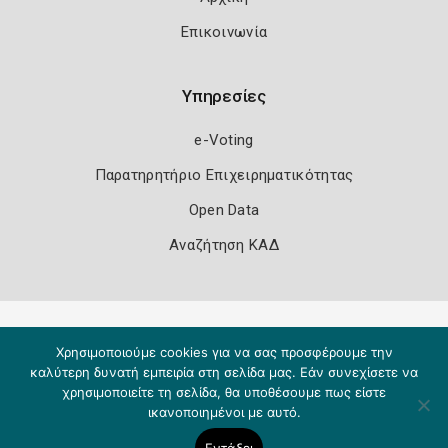
Επικοινωνία
Υπηρεσίες
e-Voting
Παρατηρητήριο Επιχειρηματικότητας
Open Data
Αναζήτηση ΚΑΔ
Πολιτική Ασφάλειας
Όροι Χρήσης
Χρησιμοποιούμε cookies για να σας προσφέρουμε την
Copyright 2026
Knowledge A.E.
καλύτερη δυνατή εμπειρία στη σελίδα μας. Εάν συνεχίσετε να
χρησιμοποιείτε τη σελίδα, θα υποθέσουμε πως είστε
ικανοποιημένοι με αυτό.
Εντάξει