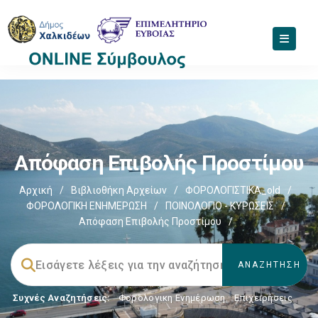
Απόφαση Επιβολής Προστίμου
Αρχική
/
Βιβλιοθήκη Αρχείων
/
ΦΟΡΟΛΟΓΙΣΤΙΚΑ_old
/
ΦΟΡΟΛΟΓΙΚΗ ΕΝΗΜΕΡΩΣΗ
/
ΠΟΙΝΟΛΟΓΙΟ - ΚΥΡΩΣΕΙΣ
/
Απόφαση Επιβολής Προστίμου
/
Συχνές Αναζητήσεις:
Φορολογικη Ενημέρωση
,
Επιχειρήσεις