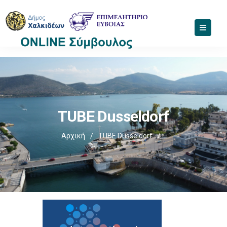
TUBE Dusseldorf
Αρχική
/
TUBE Dusseldorf
/