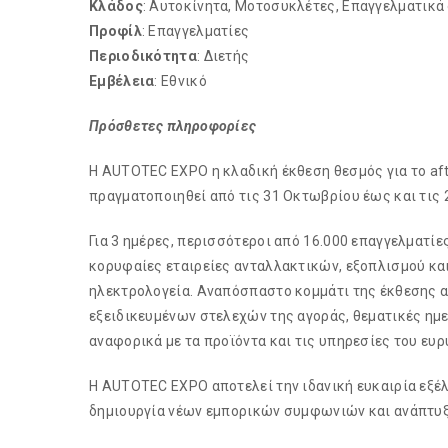
Κλάδος
: Αυτοκίνητα, Μοτοσυκλέτες, Επαγγελματικά
Προφίλ
: Επαγγελματίες
Περιοδικότητα
: Διετής
Εμβέλεια
: Εθνικό
Πρόσθετες πληροφορίες
Η AUTOTEC EXPO η κλαδική έκθεση θεσμός για το aft
πραγματοποιηθεί από τις 31 Οκτωβρίου έως και τις 2
Για 3 ημέρες, περισσότεροι από 16.000 επαγγελματίε
κορυφαίες εταιρείες ανταλλακτικών, εξοπλισμού κα
ηλεκτρολογεία. Αναπόσπαστο κομμάτι της έκθεσης α
εξειδικευμένων στελεχών της αγοράς, θεματικές ημε
αναφορικά με τα προϊόντα και τις υπηρεσίες του ευ
H AUTOTEC EXPO αποτελεί την ιδανική ευκαιρία εξέ
δημιουργία νέων εμπορικών συμφωνιών και ανάπτυ