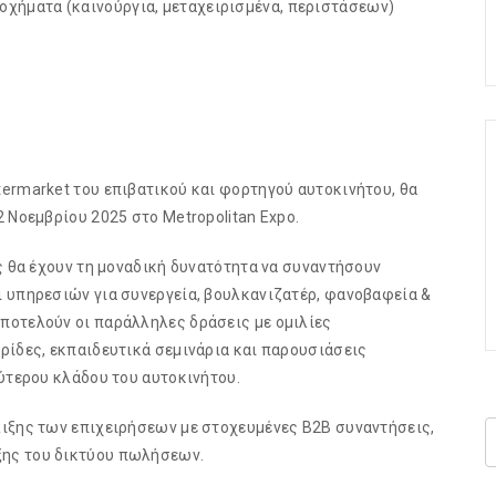
 οχήματα (καινούργια, μεταχειρισμένα, περιστάσεων)
ermarket του επιβατικού και φορτηγού αυτοκινήτου, θα
 Νοεμβρίου 2025 στο Metropolitan Expo.
ς θα έχουν τη μοναδική δυνατότητα να συναντήσουν
ι υπηρεσιών για συνεργεία, βουλκανιζατέρ, φανοβαφεία &
ποτελούν οι παράλληλες δράσεις με ομιλίες
ρίδες, εκπαιδευτικά σεμινάρια και παρουσιάσεις
ρύτερου κλάδου του αυτοκινήτου.
λιξης των επιχειρήσεων με στοχευμένες B2B συναντήσεις,
ξης του δικτύου πωλήσεων.