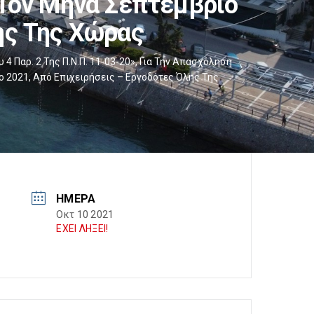
 Τον Μήνα Σεπτέμβριο
ης Της Χώρας
 Παρ. 2 Της Π.Ν.Π. 11-03-20», Για Την Απασχόληση
 2021, Από Επιχειρήσεις – Εργοδότες Όλης Της
ΗΜΈΡΑ
Οκτ 10 2021
ΕΧΕΙ ΛΗΞΕΙ!