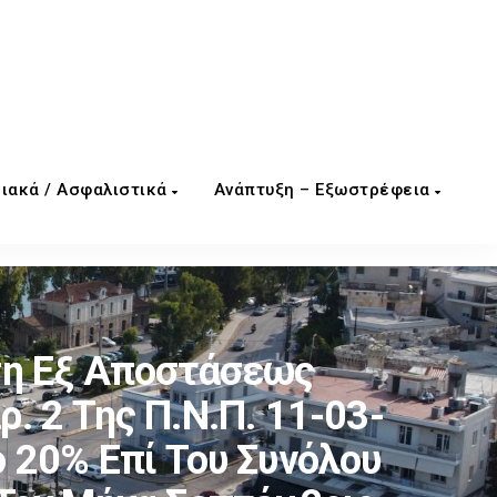
ιακά / Ασφαλιστικά
Ανάπτυξη – Εξωστρέφεια
ση Εξ Αποστάσεως
. 2 Της Π.Ν.Π. 11-03-
 20% Επί Του Συνόλου