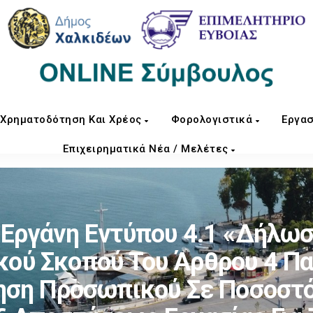
Χρηματοδότηση Και Χρέος
Φορολογιστικά
Εργασ
Επιχειρηματικά Νέα / Μελέτες
. Εργάνη Εντύπου 4.1 «Δήλω
κού Σκοπού Του Άρθρου 4 Παρ
ληση Προσωπικού Σε Ποσοστό