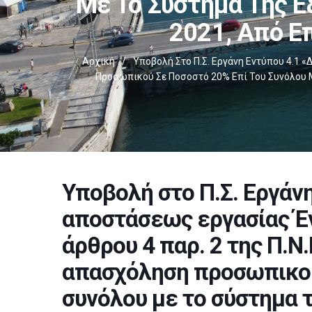
Με Το Σύστημα Της Ε
2021, Από Ε
Αρχική
/
Υποβολή Στο Π.Σ. Εργάνη Εντύπου 4.1 «
Προσωπικού Σε Ποσοστό 20% Επί Του Συνόλου Μ
Υποβολή στο Π.Σ. Εργάν
αποστάσεως εργασίας Έν
άρθρου 4 παρ. 2 της Π.Ν.
απασχόληση προσωπικού
συνόλου με το σύστημα 