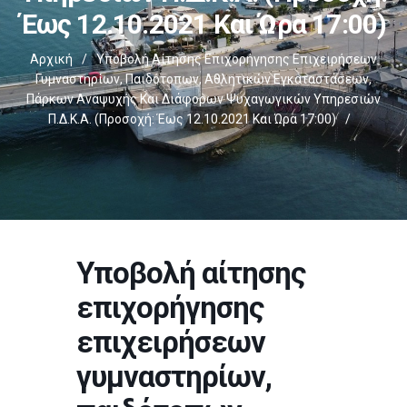
Έως 12.10.2021 Και Ώρα 17:00)
Αρχική
/
Υποβολή Αίτησης Επιχορήγησης Επιχειρήσεων
Γυμναστηρίων, Παιδότοπων, Αθλητικών Εγκαταστάσεων,
Πάρκων Αναψυχής Και Διάφορων Ψυχαγωγικών Υπηρεσιών
Π.δ.κ.α. (Προσοχή: Έως 12.10.2021 Και Ώρα 17:00)
/
Υποβολή αίτησης
επιχορήγησης
επιχειρήσεων
γυμναστηρίων,