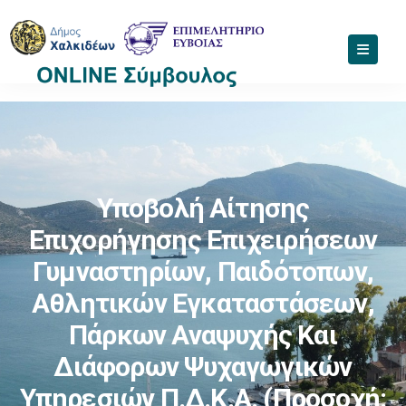
Υποβολή Αίτησης
Επιχορήγησης Επιχειρήσεων
Γυμναστηρίων, Παιδότοπων,
Αθλητικών Εγκαταστάσεων,
Πάρκων Αναψυχής Και
Διάφορων Ψυχαγωγικών
Υπηρεσιών Π.δ.κ.α. (Προσοχή: