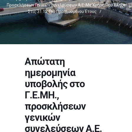
Προσκλήσεων Γενικών Συνελεύσεων Α.Ε. Με Χρήση Που Έληξε
Στις 31.12 Του Προηγούμενου Έτους
/
Απώτατη
ημερομηνία
υποβολής στο
Γ.Ε.ΜΗ.,
προσκλήσεων
γενικών
συνελεύσεων Α.Ε.