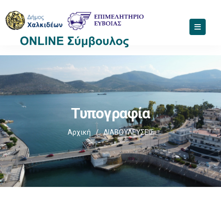
Τυπογραφία
Αρχική
/
ΔΙΑΒΟΥΛΕΥΣΕΙΣ