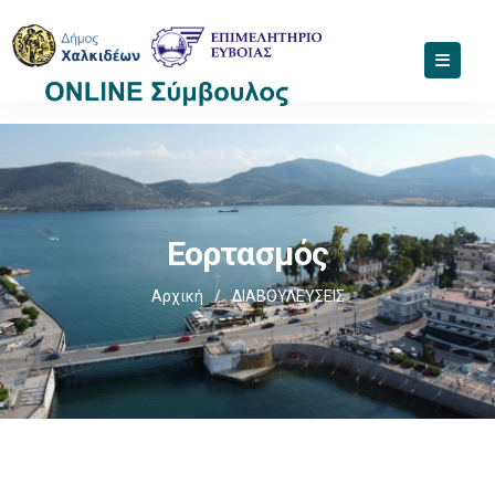
Εορτασμός
Αρχική
/
ΔΙΑΒΟΥΛΕΥΣΕΙΣ