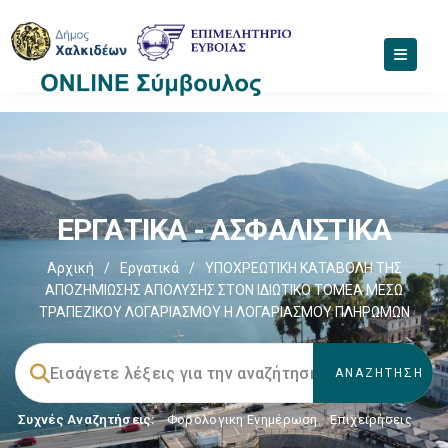
ΕΡΓΑΤΙΚΑ - ΑΣΦΑΛΙΣΤΙΚΑ
Αρχική
/
Εργατικά
/
YΠΟΧΡΕΩΤΙΚΗ ΚΑΤΑΒΟΛΗ ΤΗΣ
ΑΠΟΖΗΜΙΩΣΗΣ ΑΠΟΛΥΣΗΣ ΣΤΟΝ ΙΔΙΩΤΙΚΟ ΤΟΜΕΑ ΜΕΣΩ
ΤΡΑΠΕΖΙΚΟΥ ΛΟΓΑΡΙΑΣΜΟΥ Η ΛΟΓΑΡΙΑΣΜΟΥ ΠΛΗΡΩΜΩΝ
Συχνές Αναζητήσεις:
Φορολογικη Ενημέρωση
,
Επιχειρήσεις