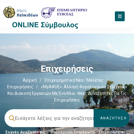
Επιχειρήσεις
Αρχική
/
Επιχειρηματικά Νέα / Μελέτες
/
Επιχειρήσεις
/
«myAADE»: Αλλαγή Φορολογικών Στοιχείων
Και Διακοπή Εργασιών Με Ένα Κλικ -Νέες Δυνατότητες Για Τις
Επιχειρήσεις
Συχνές Αναζητήσεις:
Φορολογικη Ενημέρωση
,
Επιχειρήσεις